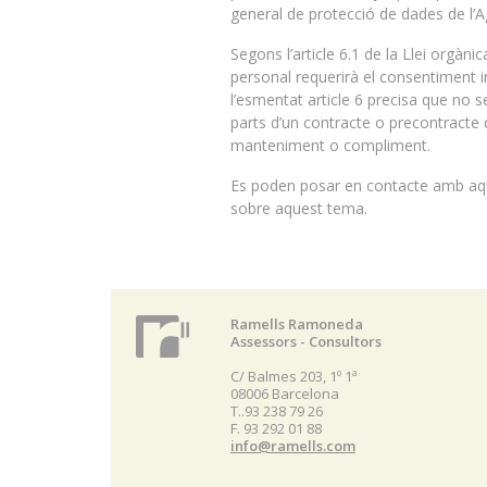
general de protecció de dades de l’
Segons l’article 6.1 de la Llei orgà
personal requerirà el consentiment ine
l’esmentat article 6 precisa que no 
parts d’un contracte o precontracte d
manteniment o compliment.
Es poden posar en contacte amb aque
sobre aquest tema.
Ramells Ramoneda
Assessors - Consultors
C/ Balmes 203, 1º 1ª
08006 Barcelona
T..93 238 79 26
F. 93 292 01 88
info@ramells.com