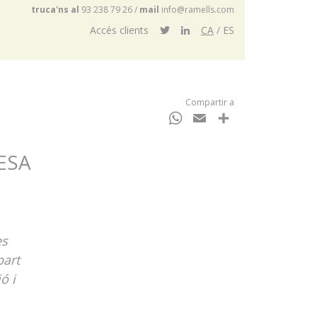
truca'ns al
93 238 79 26
/
mail
info@ramells.com
Accés clients
CA
ES
Compartir a
WhatsApp
Email
Comparteix
ESA
es
part
ó i