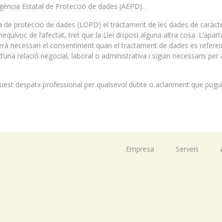
Agència Estatal de Protecció de dades (AEPD).
nica de protecció de dades (LOPD) el tractament de les dades de caràct
quívoc de l’afectat, tret que la Llei disposi alguna altra cosa. L’apart
serà necessari el consentiment quan el tractament de dades es refereix
’una relació negocial, laboral o administrativa i siguin necessaris per 
st despatx professional per qualsevol dubte o aclariment que pugui
Empresa
Serveis