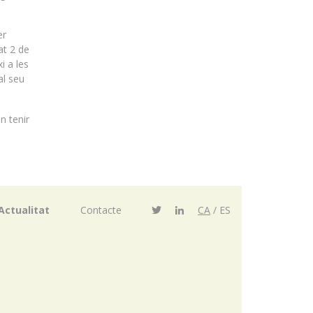
er
at 2 de
i a les
al seu
n tenir
Actualitat
Contacte
CA
ES