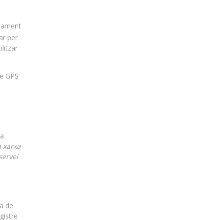
ctament
ar per
litzar
de GPS
la
 xarxa
servei
va de
gistre