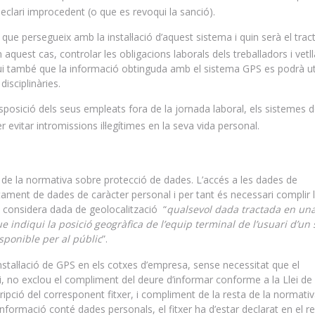
clari improcedent (o que es revoqui la sanció).
t que persegueix amb la instal·lació d’aquest sistema i quin serà el tra
 aquest cas, controlar les obligacions laborals dels treballadors i vetll
iqui també que la informació obtinguda amb el sistema GPS es podrà uti
isciplinàries.
isposició dels seus empleats fora de la jornada laboral, els sistemes 
r evitar intromissions il·legítimes en la seva vida personal.
de la normativa sobre protecció de dades. L’accés a les dades de
tament de dades de caràcter personal i per tant és necessari complir 
 considera dada de geolocalització “
qualsevol dada tractada en una
indiqui la posició geogràfica de l’equip terminal de l’usuari d’un 
ponible per al públic
”.
instal·lació de GPS en els cotxes d’empresa, sense necessitat que el
i, no exclou el compliment del deure d’informar conforme a la Llei de
ripció del corresponent fitxer, i compliment de la resta de la normati
formació conté dades personals, el fitxer ha d’estar declarat en el re