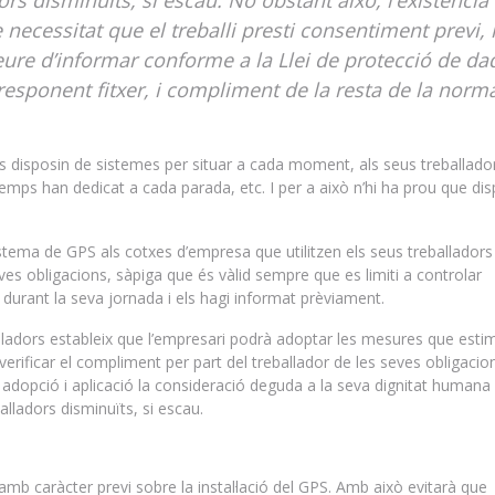
ors disminuïts, si escau. No obstant això, l’existència
 necessitat que el treballi presti consentiment previ,
ure d’informar conforme a la Llei de protecció de da
responent fitxer, i compliment de la resta de la norm
s disposin de sistemes per situar a cada moment, als seus treballado
emps han dedicat a cada parada, etc. I per a això n’hi ha prou que dis
sistema de GPS als cotxes d’empresa que utilitzen els seus treballadors
es obligacions, sàpiga que és vàlid sempre que es limiti a controlar
 durant la seva jornada i els hagi informat prèviament.
alladors estableix que l’empresari podrà adoptar les mesures que esti
verificar el compliment per part del treballador de les seves obligacion
 adopció i aplicació la consideració deguda a la seva dignitat humana i
alladors disminuïts, si escau.
amb caràcter previ sobre la instal·lació del GPS. Amb això evitarà que