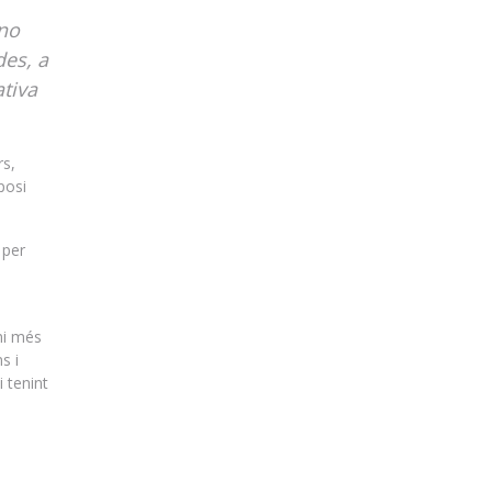
 no
des, a
ativa
rs,
posi
 per
mi més
s i
 tenint