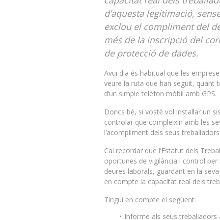
capacitat real dels treballad
d’aquesta legitimació, sense
exclou el compliment del de
més de la inscripció del cor
de protecció de dades
.
Avui dia és habitual que les emprese
veure la ruta que han seguit, quant t
d’un simple telèfon mòbil amb GPS.
Doncs bé, si vostè vol instal·lar un 
controlar que compleixin amb les sev
l’acompliment dels seus treballadors
Cal recordar que l’Estatut dels Treb
oportunes de vigilància i control per 
deures laborals, guardant en la seva
en compte la capacitat real dels treb
Tingui en compte el següent:
Informe als seus treballadors 