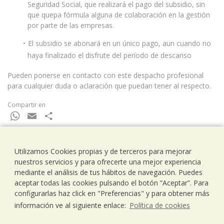
Seguridad Social, que realizará el pago del subsidio, sin
que quepa fórmula alguna de colaboración en la gestión
por parte de las empresas.
El subsidio se abonará en un único pago, aun cuando no
haya finalizado el disfrute del período de descanso
Pueden ponerse en contacto con este despacho profesional
para cualquier duda o aclaración que puedan tener al respecto.
Compartir en
WhatsApp
Email
Compartir
Utilizamos Cookies propias y de terceros para mejorar
nuestros servicios y para ofrecerte una mejor experiencia
Ramells Ramoneda
mediante el análisis de tus hábitos de navegación. Puedes
Assessors - Consultors
aceptar todas las cookies pulsando el botón “Aceptar”. Para
C/ Balmes 203, 1º 1ª
configurarlas haz click en "Preferencias" y para obtener más
08006 Barcelona
información ve al siguiente enlace:
Política de cookies
T..93 238 79 26
F. 93 292 01 88
info@ramells.com