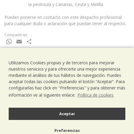
la península y Canarias, Ceuta y Melilla.
Pueden ponerse en contacto con este despacho profesional
para cualquier duda o aclaración que puedan tener al respecto.
Compartir en
WhatsApp
Email
Compartir
Utilizamos Cookies propias y de terceros para mejorar
nuestros servicios y para ofrecerte una mejor experiencia
Ramells Ramoneda
mediante el análisis de tus hábitos de navegación. Puedes
Assessors - Consultors
aceptar todas las cookies pulsando el botón “Aceptar”. Para
C/ Balmes 203, 1º 1ª
configurarlas haz click en "Preferencias" y para obtener más
08006 Barcelona
información ve al siguiente enlace:
Política de cookies
T..93 238 79 26
F. 93 292 01 88
info@ramells.com
Aceptar
© 2026 - Ramells Ramoneda
Preferencias
Aviso legal
política de privacidad
política de cookies
diseño web.