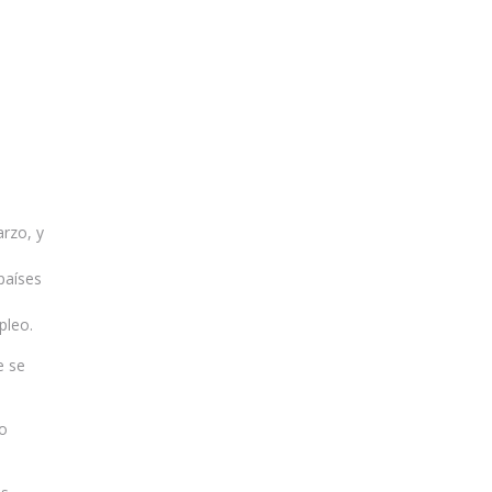
rzo, y
países
pleo.
e se
vo