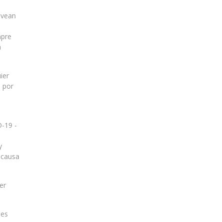
 vean
mpre
á
ier
s por
D-19 -
y
 causa
er
les