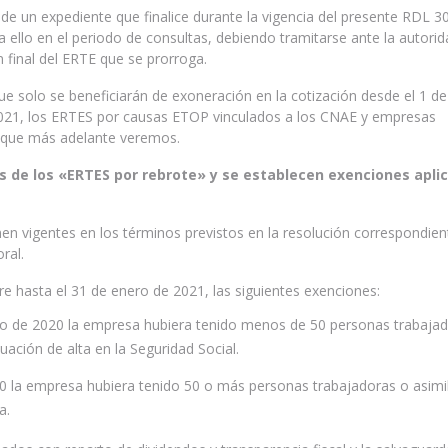
 de un expediente que finalice durante la vigencia del presente RDL 3
 ello en el periodo de consultas, debiendo tramitarse ante la autorid
 final del ERTE que se prorroga.
ue solo se beneficiarán de exoneración en la cotización desde el 1 de
021, los ERTES por causas ETOP vinculados a los CNAE y empresas
 que más adelante veremos.
es de los «ERTES por rebrote» y se establecen exenciones apli
n vigentes en los términos previstos en la resolución correspondien
ral.
bre hasta el 31 de enero de 2021, las siguientes exenciones:
ro de 2020 la empresa hubiera tenido menos de 50 personas trabaja
uación de alta en la Seguridad Social.
20 la empresa hubiera tenido 50 o más personas trabajadoras o asimi
a.