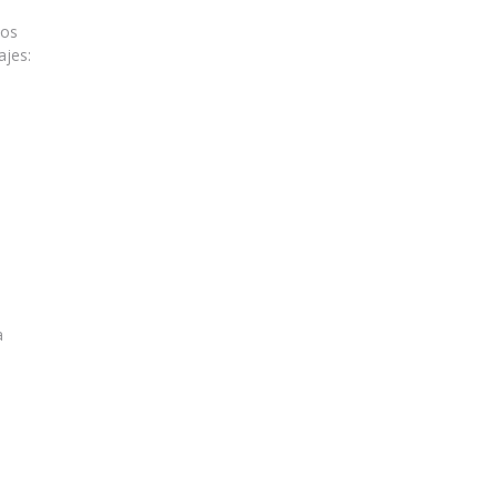
dos
ajes:
a