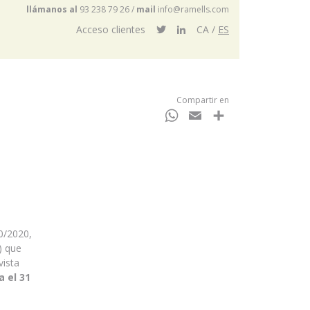
llámanos al
93 238 79 26
/
mail
info@ramells.com
Acceso clientes
CA
ES
Compartir en
WhatsApp
Email
Compartir
0/2020,
) que
vista
 el 31