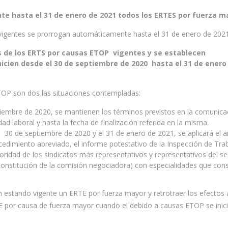
e hasta el 31 de enero de 2021 todos los ERTES por fuerza m
igentes se prorrogan automáticamente hasta el 31 de enero de 2021
s de los ERTS por causas ETOP vigentes y se establecen
nicien desde el 30 de septiembre de 2020 hasta el 31 de enero
OP son dos las situaciones contempladas:
tiembre de 2020, se mantienen los términos previstos en la comunica
dad laboral y hasta la fecha de finalización referida en la misma.
el 30 de septiembre de 2020 y el 31 de enero de 2021, se aplicará el ar
cedimiento abreviado, el informe potestativo de la Inspección de Tra
rioridad de los sindicatos más representativos y representativos del se
 constitución de la comisión negociadora) con especialidades que con
en estando vigente un ERTE por fuerza mayor y retrotraer los efectos 
RTE por causa de fuerza mayor cuando el debido a causas ETOP se inic