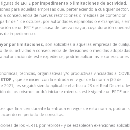
 figuras de
ERTE por impedimento o limitaciones de actividad
,
iones para aquellas empresas que, perteneciendo a cualquier sector,
dad a consecuencia de nuevas restricciones o medidas de contención
partir de 1 de octubre, por autoridades españolas o extranjeras, sie
zación de un ERTE por causa de fuerza mayor, cuya duración quedar
das de impedimento.
yor por limitaciones
, son aplicables a aquellas empresas de cualqu
llo de su actividad a consecuencia de decisiones o medidas adoptada
ia autorización de este expediente, podrán aplicar las exoneraciones
nómicas, técnicas, organizativas y/o productivas vinculadas al COVI
 ETOP
-, que se inicien con la entrada en vigor de la norma (30 de
 2021, les seguirá siendo aplicable el artículo 23 del Real Decreto-le
ión de los mismos podrá iniciarse mientras esté vigente un ERTE por
es que finalicen durante la entrada en vigor de esta norma, podrán s
 acuerdo en periodo de consultas.
iciones de los «ERTE por rebrote» y se establecen exenciones aplicab