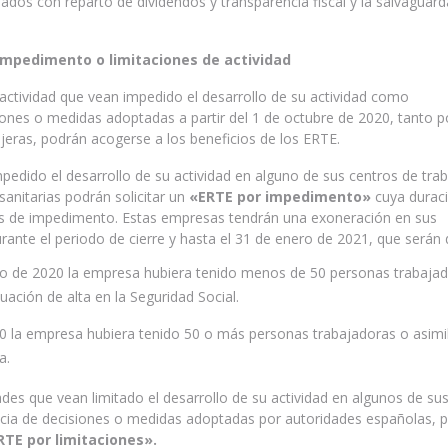
onados con reparto de dividendos y transparencia fiscal y la salvaguar
 impedimento o limitaciones de actividad
actividad que vean impedido el desarrollo de su actividad como
iones o medidas adoptadas a partir del 1 de octubre de 2020, tanto p
eras, podrán acogerse a los beneficios de los ERTE.
pedido el desarrollo de su actividad en alguno de sus centros de tra
nitarias podrán solicitar un
«ERTE por impedimento»
cuya durac
das de impedimento. Estas empresas tendrán una exoneración en sus
urante el periodo de cierre y hasta el 31 de enero de 2021, que serán d
ro de 2020 la empresa hubiera tenido menos de 50 personas trabaja
uación de alta en la Seguridad Social.
20 la empresa hubiera tenido 50 o más personas trabajadoras o asimi
a.
des que vean limitado el desarrollo de su actividad en algunos de su
cia de decisiones o medidas adoptadas por autoridades españolas, 
RTE por limitaciones».