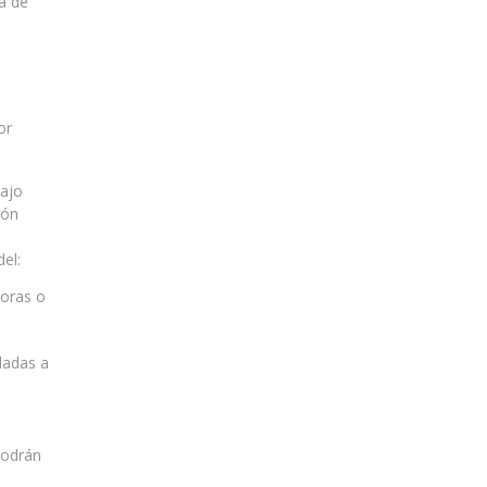
da de
or
bajo
ión
el:
doras o
ladas a
s
podrán