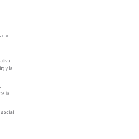
s que
ativa
ir
) y la
,
te la
 social