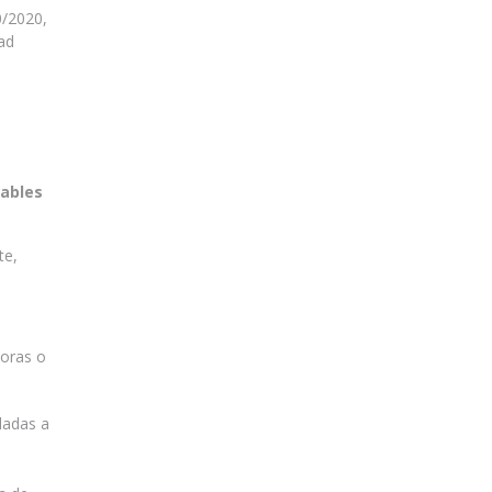
0/2020,
ad
cables
te,
doras o
ladas a