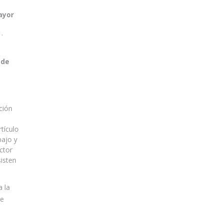
ayor
.
 de
ción
tículo
bajo y
ctor
sisten
a la
ie