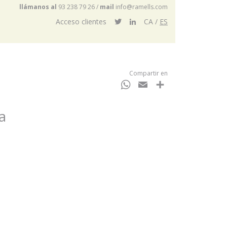
llámanos al
93 238 79 26
/
mail
info@ramells.com
Acceso clientes
CA
ES
Compartir en
WhatsApp
Email
Compartir
a