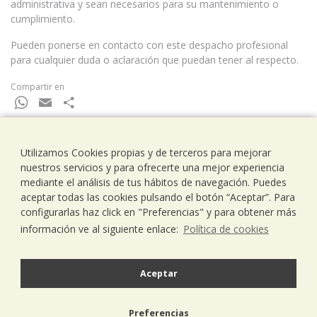
administrativa y sean necesarios para su mantenimiento o
cumplimiento.
Pueden ponerse en contacto con este despacho profesional
para cualquier duda o aclaración que puedan tener al respecto.
Compartir en
WhatsApp
Email
Compartir
Utilizamos Cookies propias y de terceros para mejorar
nuestros servicios y para ofrecerte una mejor experiencia
Ramells Ramoneda
mediante el análisis de tus hábitos de navegación. Puedes
Assessors - Consultors
aceptar todas las cookies pulsando el botón “Aceptar”. Para
C/ Balmes 203, 1º 1ª
configurarlas haz click en "Preferencias" y para obtener más
08006 Barcelona
información ve al siguiente enlace:
Política de cookies
T..93 238 79 26
F. 93 292 01 88
info@ramells.com
Aceptar
© 2026 - Ramells Ramoneda
Preferencias
Aviso legal
política de privacidad
política de cookies
diseño web.