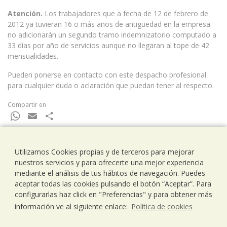
Atención.
Los trabajadores que a fecha de 12 de febrero de
2012 ya tuvieran 16 o más años de antigüedad en la empresa
no adicionarán un segundo tramo indemnizatorio computado a
33 días por año de servicios aunque no llegaran al tope de 42
mensualidades.
Pueden ponerse en contacto con este despacho profesional
para cualquier duda o aclaración que puedan tener al respecto.
Compartir en
WhatsApp
Email
Compartir
Utilizamos Cookies propias y de terceros para mejorar
nuestros servicios y para ofrecerte una mejor experiencia
Ramells Ramoneda
mediante el análisis de tus hábitos de navegación. Puedes
Assessors - Consultors
aceptar todas las cookies pulsando el botón “Aceptar”. Para
C/ Balmes 203, 1º 1ª
configurarlas haz click en "Preferencias" y para obtener más
08006 Barcelona
información ve al siguiente enlace:
Política de cookies
T..93 238 79 26
F. 93 292 01 88
info@ramells.com