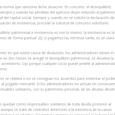
a norma que sanciona dicha situación. En concreto, el desequilibrio
siempre y cuando las pérdidas del ejercicio dejen reducido el patrimo
ad del capital social. Siempre y cuando no se solicite la declaración de
uación de insolvencia, procede la solicitud de concurso voluntario.
ilibrio patrimonial e insolvencia no son lo mismo: la insolvencia es la
iones de forma puntual. (Ej: si pagamos las nóminas tarde, es un claro
nto en que existe causa de disolución, los administradores tienen el
e en dos meses se arregle el desequilibrio patrimonial, se disuelva la
e acreedores. Ojo porque cualquier socio puede pedirle al administrad
remo.
 no se celebra o no se consiguen los acuerdos para solventar el prob
ial al juzgado mercantil. Si los administradores no actúan en consecuen
onsables solidarios, con su patrimonio personal, de las deudas desde
 quedan como responsables solidarios de toda deuda posterior al
unque se trate de contratos anteriores a la existencia de la causa.
dad que es objetiva. De ninguna manera se enjuiciará ni la buena ni 