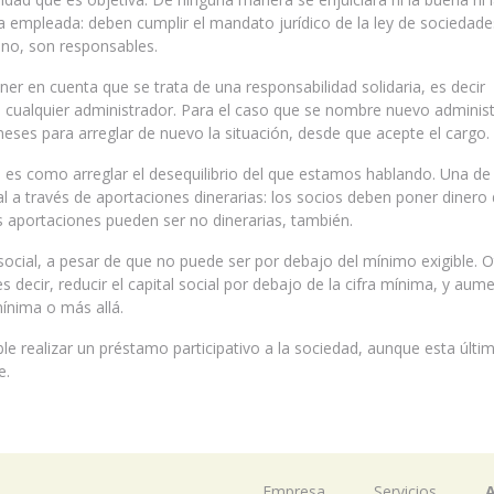
ta empleada: deben cumplir el mandato jurídico de la ley de sociedade
si no, son responsables.
r en cuenta que se trata de una responsabilidad solidaria, es decir
 cualquier administrador. Para el caso que se nombre nuevo administ
eses para arreglar de nuevo la situación, desde que acepte el cargo.
 es como arreglar el desequilibrio del que estamos hablando. Una de 
al a través de aportaciones dinerarias: los socios deben poner dinero
Las aportaciones pueden ser no dinerarias, también.
social, a pesar de que no puede ser por debajo del mínimo exigible. O
 decir, reducir el capital social por debajo de la cifra mínima, y aum
mínima o más allá.
ble realizar un préstamo participativo a la sociedad, aunque esta últi
e.
Empresa
Servicios
A