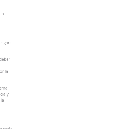
nio
 signo
 deber
or la
lema,
cia y
 la
la mala