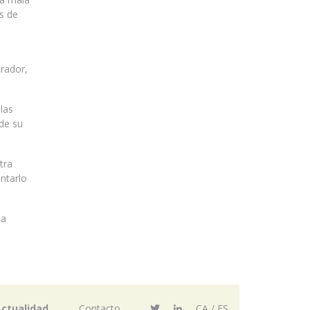
s de
rador,
las
 de su
tra
entarlo
ma
ctualidad
Contacto
CA
ES