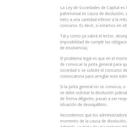
La Ley de Sociedades de Capital es l
patrimonial es causa de disolución, 
neto a una cantidad inferior a la mit
concurso. Es decir, si estamos en sit
Tal y como ya sabrá el lector, desequ
imposibilidad de cumplir las obligac
de insolvencia).
El problema legal es que en el mome
de convocar la junta general para qu
sociedad o se solicite el concurso d
convocatoria para arreglar este ext
Si la junta general no se convoca, o
se debe solicitar la disolución judic
de forma diligente, pasan a ser resp
situación de desequilibrio.
Recordemos que los administradores
momento de la causa de disolución, a
Además, se trata de una responsabili