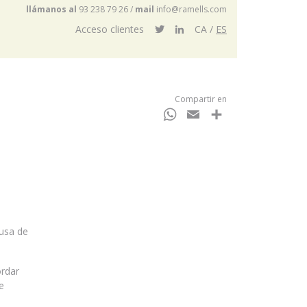
llámanos al
93 238 79 26
/
mail
info@ramells.com
Acceso clientes
CA
ES
Compartir en
WhatsApp
Email
Compartir
usa de
ordar
e