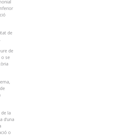
monial
nferior
ció
itat de
.
eure de
t o se
tòria
blema,
 de
a
 de la
ta d’una
a
ació o