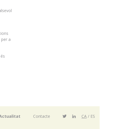
alsevol
cions
 per a
 és
Actualitat
Contacte
CA
ES