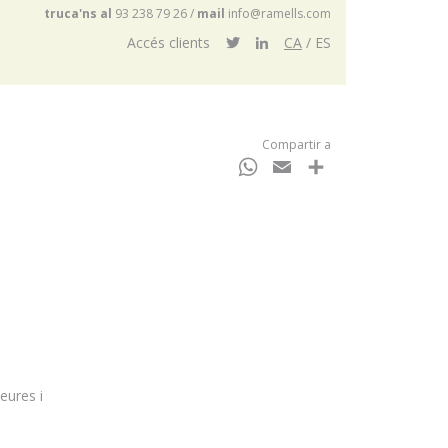
truca'ns al
93 238 79 26
/
mail
info@ramells.com
Accés clients
CA
ES
Compartir a
WhatsApp
Email
Comparteix
eures i