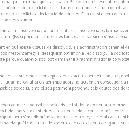
 norma que sanciona aquesta situació. En concret, el desequilibri patri
s pèrdues de l’exercici deixin reduït el patrimoni net a una quantitat i
 que no se sol·liciti la declaració de concurs. És a dir, si estem en situa
de concurs voluntari.
rimonial i insolvència no són el mateix: la insolvència és la impossibil
tual. (Ex: si paguem les nòmines tard, és un clar signe d’insolvència)
t en què existeix causa de dissolució, els administradors tenen el d
os mesos s’arregli el desequilibri patrimonial, es dissolgui la societa
ompte perquè qualsevol soci pot demanar-li a l’administrador la convoca
 no se celebra o no s’aconsegueixen els acords per solucionar el pro
ial al jutjat mercantil. Si els administradors no actuen en conseqüència i
sables solidaris, amb el seu patrimoni personal, dels deutes des de l
eden com a responsables solidaris de tot deute posterior al moment
acti de contractes anteriors a l’existència de la causa. A més, es trac
ap manera s’enjudiciarà ni la bona ni la mala fe, ni el mal causat, ni l
andat jurídic de la Llei de societats de capital per a arreglar la situ