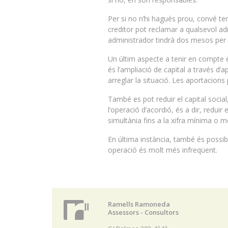
Per si no n’hi hagués prou, convé ten
creditor pot reclamar a qualsevol a
administrador tindrà dos mesos per a
Un últim aspecte a tenir en compte é
és l’ampliació de capital a través d’
arreglar la situació. Les aportacions
També es pot reduir el capital social
l’operació d’acordió, és a dir, reduir
simultània fins a la xifra mínima o m
En última instància, també és possibl
operació és molt més infreqüent.
Ramells Ramoneda
Assessors - Consultors