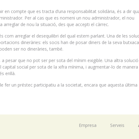
ir en compte que es tracta d’una responsabilitat solidària, és a dir qu
dministrador. Per al cas que es nomeni un nou administrador, el nou
 arreglar de nou la situació, des que accepti el càrrec.
s com arreglar el desequilibri del qual estem parlant. Una de les solu
aportacions dineràries: els socis han de posar diners de la seva butxaca
 poden ser no dineràries, també.
, a pesar que no pot ser per sota del mínim exigible. Una altra solució
 el capital social per sota de la xifra mínima, i augmentar-lo de manera
és enllà.
e fer un préstec participatiu a la societat, encara que aquesta última
Empresa
Serveis