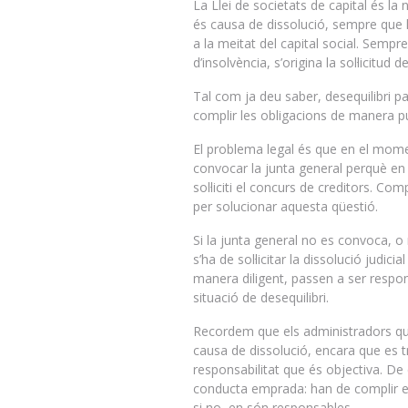
La Llei de societats de capital és la
és causa de dissolució, sempre que le
a la meitat del capital social. Sempre
d’insolvència, s’origina la sol·licitud 
Tal com ja deu saber, desequilibri pat
complir les obligacions de manera pun
El problema legal és que en el momen
convocar la junta general perquè en d
sol·liciti el concurs de creditors. C
per solucionar aquesta qüestió.
Si la junta general no es convoca, o
s’ha de sol·licitar la dissolució judic
manera diligent, passen a ser respon
situació de desequilibri.
Recordem que els administradors qu
causa de dissolució, encara que es tr
responsabilitat que és objectiva. De c
conducta emprada: han de complir el m
si no, en són responsables.