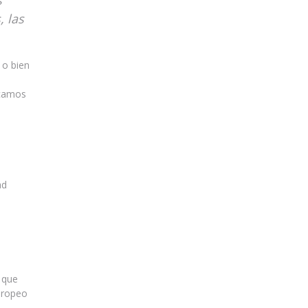
s
, las
 o bien
icamos
ad
 que
Europeo