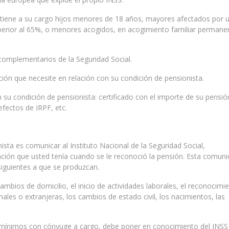
si tiene a su cargo hijos menores de 18 años, mayores afectados por 
uperior al 65%, o menores acogidos, en acogimiento familiar permane
s complementarios de la Seguridad Social.
ación que necesite en relación con su condición de pensionista.
n su condición de pensionista: certificado con el importe de su pensió
efectos de IRPF, etc.
ista es comunicar al Instituto Nacional de la Seguridad Social,
uación que usted tenía cuando se le reconoció la pensión. Esta comuni
siguientes a que se produzcan.
ambios de domicilio, el inicio de actividades laborales, el reconocimi
ales o extranjeras, los cambios de estado civil, los nacimientos, las
mínimos con cónyuge a cargo, debe poner en conocimiento del INSS 