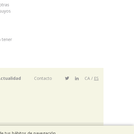
otras
 suyos
 tener
ctualidad
Contacto
CA
ES
de tus hábitos de navegación.