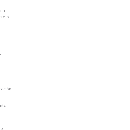
una
nte o
n,
cación
ento
el