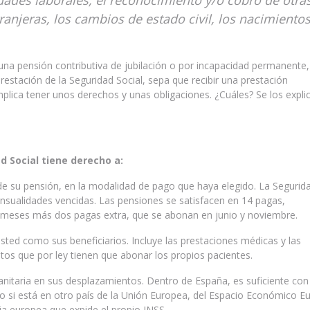
vidades laborales, el reconocimiento y/o cobro de otra
anjeras, los cambios de estado civil, los nacimientos
una pensión contributiva de jubilación o por incapacidad permanente,
restación de la Seguridad Social, sepa que recibir una prestación
implica tener unos derechos y unas obligaciones. ¿Cuáles? Se los expl
d Social tiene derecho a:
de su pensión, en la modalidad de pago que haya elegido. La Segurid
nsualidades vencidas. Las pensiones se satisfacen en 14 pagas,
 meses más dos pagas extra, que se abonan en junio y noviembre.
 usted como sus beneficiarios. Incluye las prestaciones médicas y las
os que por ley tienen que abonar los propios pacientes.
nitaria en sus desplazamientos. Dentro de España, es suficiente con
 pero si está en otro país de la Unión Europea, del Espacio Económico 
aria europea que expide el propio INSS.