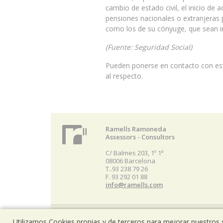
cambio de estado civil, el inicio de
pensiones nacionales o extranjeras p
como los de su cónyuge, que sean 
(Fuente: Seguridad Social)
Pueden ponerse en contacto con est
al respecto.
Ramells Ramoneda
Assessors - Consultors
C/ Balmes 203, 1º 1ª
08006 Barcelona
T..93 238 79 26
F. 93 292 01 88
info@ramells.com
© 2026 - Ramells Ramoneda
Utilizamos Cookies propias y de terceros para mejorar nuestros s