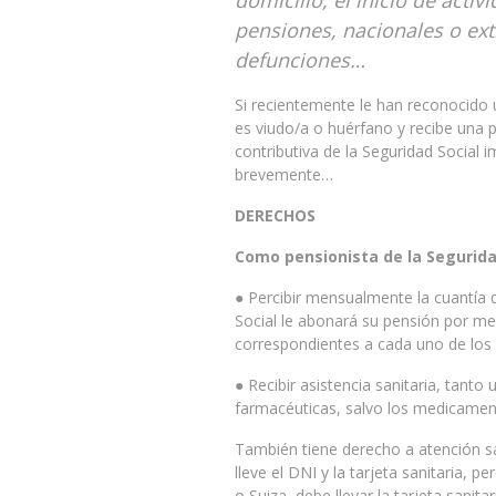
domicilio, el inicio de acti
pensiones, nacionales o extr
defunciones…
Si recientemente le han reconocido 
es viudo/a o huérfano y recibe una p
contributiva de la Seguridad Social 
brevemente…
DERECHOS
Como pensionista de la Segurida
● Percibir mensualmente la cuantía 
Social le abonará su pensión por me
correspondientes a cada uno de los
● Recibir asistencia sanitaria, tanto
farmacéuticas, salvo los medicament
También tiene derecho a atención sa
lleve el DNI y la tarjeta sanitaria,
o Suiza, debe llevar la tarjeta sanit