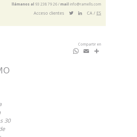
llámanos al
93 238 79 26
/
mail
info@ramells.com
Acceso clientes
CA
ES
Compartir en
WhatsApp
Email
Compartir
MO
a
a
s 30
de