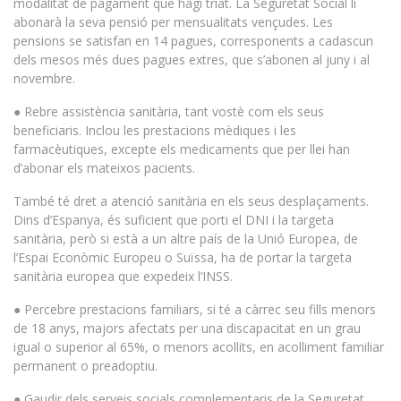
modalitat de pagament que hagi triat. La Seguretat Social li
abonarà la seva pensió per mensualitats vençudes. Les
pensions se satisfan en 14 pagues, corresponents a cadascun
dels mesos més dues pagues extres, que s’abonen al juny i al
novembre.
● Rebre assistència sanitària, tant vostè com els seus
beneficiaris. Inclou les prestacions mèdiques i les
farmacèutiques, excepte els medicaments que per llei han
d’abonar els mateixos pacients.
També té dret a atenció sanitària en els seus desplaçaments.
Dins d’Espanya, és suficient que porti el DNI i la targeta
sanitària, però si està a un altre país de la Unió Europea, de
l’Espai Econòmic Europeu o Suïssa, ha de portar la targeta
sanitària europea que expedeix l’INSS.
● Percebre prestacions familiars, si té a càrrec seu fills menors
de 18 anys, majors afectats per una discapacitat en un grau
igual o superior al 65%, o menors acollits, en acolliment familiar
permanent o preadoptiu.
● Gaudir dels serveis socials complementaris de la Seguretat