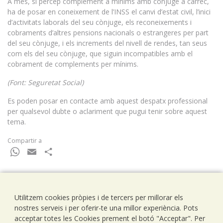
A més, si percep complement a mínims amb cònjuge a càrrec,
ha de posar en coneixement de l’INSS el canvi d’estat civil, l’inici
d’activitats laborals del seu cònjuge, els reconeixements i
cobraments d’altres pensions nacionals o estrangeres per part
del seu cònjuge, i els increments del nivell de rendes, tan seus
com els del seu cònjuge, que siguin incompatibles amb el
cobrament de complements per mínims.
(Font: Seguretat Social)
Es poden posar en contacte amb aquest despatx professional
per qualsevol dubte o aclariment que pugui tenir sobre aquest
tema.
Compartir a
WhatsApp
Email
Comparteix
Utilitzem cookies pròpies i de tercers per millorar els
Ramells Ramoneda
nostres serveis i per oferir-te una millor experiència. Pots
Assessors - Consultors
acceptar totes les Cookies prement el botó "Acceptar". Per