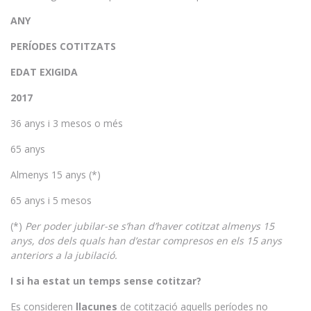
ANY
PERÍODES COTITZATS
EDAT EXIGIDA
2017
36 anys i 3 mesos o més
65 anys
Almenys 15 anys (*)
65 anys i 5 mesos
(*)
Per poder jubilar-se s’han d’haver cotitzat almenys 15
anys, dos dels quals han d’estar compresos en els 15 anys
anteriors a la jubilació.
I si ha estat un temps sense cotitzar?
Es consideren
llacunes
de cotització aquells períodes no