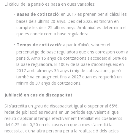
El càlcul de la pensió es basa en dues variables:
Bases de cotització
: en 2017 es prenen per al càlcul les
bases dels últims 20 anys. Des del 2022 es tindran en
compte les dels 25 últims anys. Amb això es determina el
que es coneix com a base reguladora.
Temps de cotització
: a partir d’això, sabrem el
percentatge de base reguladora que ens correspon com a
pensió. Amb 15 anys de cotitzacions s’accedeix al 50% de
la base reguladora. El 100% de la base s’aconsegueix en
2017 amb almenys 35 anys i mig de cotitzacions, però
també va en augment fins a 2027 quan es requerirà un
mínim de 37 anys de cotitzacions.
Jubilació en cas de discapacitat
Si s’acredita un grau de discapacitat igual o superior al 65%,
l’edat de jubilació es reduirà en un període equivalent al que
resulti d’aplicar al temps efectivament treballat els coeficients
del 0,25 i del 0,50 en els casos en què a més s’acrediti la
necessitat d’una altra persona per a la realització dels actes