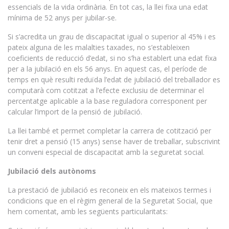
essencials de la vida ordinària. En tot cas, la llei fixa una edat
mínima de 52 anys per jubilar-se.
Si s’acredita un grau de discapacitat igual o superior al 45% i es
pateix alguna de les malalties taxades, no s’estableixen
coeficients de reducció d’edat, si no s’ha establert una edat fixa
per a la jubilació en els 56 anys. En aquest cas, el període de
temps en què resulti reduïda l’edat de jubilació del treballador es
computarà com cotitzat a l’efecte exclusiu de determinar el
percentatge aplicable a la base reguladora corresponent per
calcular l’import de la pensió de jubilació.
La llei també et permet completar la carrera de cotització per
tenir dret a pensió (15 anys) sense haver de treballar, subscrivint
un conveni especial de discapacitat amb la seguretat social.
Jubilació dels autònoms
La prestació de jubilació es reconeix en els mateixos termes i
condicions que en el règim general de la Seguretat Social, que
hem comentat, amb les següents particularitats: