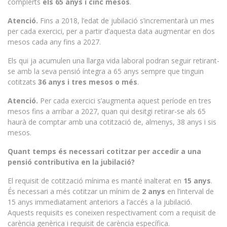
complerts
els 65 anys i cinc mesos
.
Atenció.
Fins a 2018, l’edat de jubilació s’incrementarà un mes
per cada exercici, per a partir d’aquesta data augmentar en dos
mesos cada any fins a 2027.
Els qui ja acumulen una llarga vida laboral podran seguir retirant-
se amb la seva pensió íntegra a 65 anys sempre que tinguin
cotitzats
36 anys i tres mesos o més
.
Atenció.
Per cada exercici s’augmenta aquest període en tres
mesos fins a arribar a 2027, quan qui desitgi retirar-se als 65
haurà de comptar amb una cotització de, almenys, 38 anys i sis
mesos.
Quant temps és necessari cotitzar per accedir a una
pensió contributiva en la jubilació?
El requisit de cotització mínima es manté inalterat en
15 anys
.
És necessari a més cotitzar un mínim de
2 anys
en l’interval de
15 anys immediatament anteriors a l’accés a la jubilació.
Aquests requisits es coneixen respectivament com a requisit de
carència genèrica i requisit de carència específica.