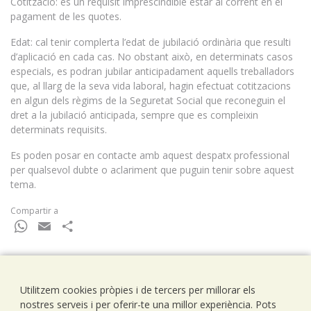
Cotització: és un requisit imprescindible estar al corrent en el
pagament de les quotes.
Edat: cal tenir complerta l’edat de jubilació ordinària que resulti
d’aplicació en cada cas. No obstant això, en determinats casos
especials, es podran jubilar anticipadament aquells treballadors
que, al llarg de la seva vida laboral, hagin efectuat cotitzacions
en algun dels règims de la Seguretat Social que reconeguin el
dret a la jubilació anticipada, sempre que es compleixin
determinats requisits.
Es poden posar en contacte amb aquest despatx professional
per qualsevol dubte o aclariment que puguin tenir sobre aquest
tema.
Compartir a
WhatsApp
Email
Comparteix
Utilitzem cookies pròpies i de tercers per millorar els
Ramells Ramoneda
nostres serveis i per oferir-te una millor experiència. Pots
Assessors - Consultors