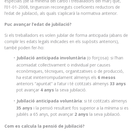
especials (de la mineria del carbó i treballadors del mar) que,
l’01-01-2008, tinguessin reconeguts coeficients reductors de
l’edat de jubilació, als quals s’aplicarà la normativa anterior.
Puc avançar l’edat de jubilació?
Si els treballadors es volen jubilar de forma anticipada (abans de
complir les edats legals indicades en els supòsits anteriors),
també poden fer-ho:
Jubilació anticipada involuntària
(o forçosa): si l’han
acomiadat col·lectivament o individual per causes
econòmiques, tècniques, organitzatives o de producció,
ha estat ininterrompudament almenys els
6 mesos
anteriors “apuntat” a l’atur i té cotitzats almenys
33 anys
pot avançar
4 anys
la seva jubilació.
Jubilació anticipada voluntària
: si té cotitzats almenys
35 anys
i la pensió resultant fos superior a la mínima si es
jubilés a 65 anys, pot avançar
2 anys
la seva jubilació.
Com es calcula la pensió de jubilació?