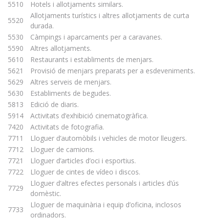
5510
Hotels i allotjaments similars.
Allotjaments turístics i altres allotjaments de curta
5520
durada.
5530
Càmpings i aparcaments per a caravanes.
5590
Altres allotjaments.
5610
Restaurants i establiments de menjars.
5621
Provisió de menjars preparats per a esdeveniments.
5629
Altres serveis de menjars.
5630
Establiments de begudes.
5813
Edició de diaris.
5914
Activitats d’exhibició cinematogràfica.
7420
Activitats de fotografia.
7711
Lloguer d’automòbils i vehicles de motor lleugers.
7712
Lloguer de camions.
7721
Lloguer d’articles d’oci i esportius.
7722
Lloguer de cintes de vídeo i discos.
Lloguer d’altres efectes personals i articles d’ús
7729
domèstic.
Lloguer de maquinària i equip d’oficina, inclosos
7733
ordinadors.