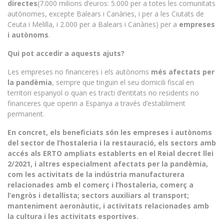
directes
(7.000 milions d’euros: 5.000 per a totes les comunitats
autònomes, excepte Balears i Canàries, i per a les Ciutats de
Ceuta i Melilla, i 2.000 per a Balears i Canàries) per a
empreses
i autònoms
.
Qui pot accedir a aquests ajuts?
Les empreses no financeres i els autònoms
més afectats per
la pandèmia
, sempre que tinguin el seu domicili fiscal en
territori espanyol o quan es tracti d’entitats no residents no
financeres que operin a Espanya a través d’establiment
permanent.
En concret, els beneficiats són les empreses i autònoms
del sector de l’hostaleria i la restauració, els sectors amb
accés als ERTO ampliats establerts en el Reial decret llei
2/2021, i altres especialment afectats per la pandèmia,
com les activitats de la indústria manufacturera
relacionades amb el comerç i l’hostaleria, comerç a
l’engròs i detallista; sectors auxiliars al transport;
manteniment aeronàutic, i activitats relacionades amb
la cultura i les activitats esportives.