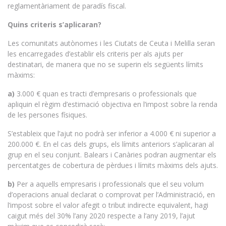
reglamentàriament de paradís fiscal.
Quins criteris s’aplicaran?
Les comunitats autònomes i les Ciutats de Ceuta i Melilla seran
les encarregades d’establir els criteris per als ajuts per
destinatari, de manera que no se superin els següents límits
màxims:
a)
3.000 € quan es tracti d’empresaris o professionals que
apliquin el règim d’estimació objectiva en l’impost sobre la renda
de les persones físiques.
S’estableix que l’ajut no podrà ser inferior a 4.000 € ni superior a
200.000 €. En el cas dels grups, els límits anteriors s’aplicaran al
grup en el seu conjunt. Balears i Canàries podran augmentar els
percentatges de cobertura de pèrdues i límits màxims dels ajuts.
b)
Per a aquells empresaris i professionals que el seu volum
d’operacions anual declarat o comprovat per l’Administració, en
l’impost sobre el valor afegit o tribut indirecte equivalent, hagi
caigut més del 30% l’any 2020 respecte a l’any 2019, l’ajut