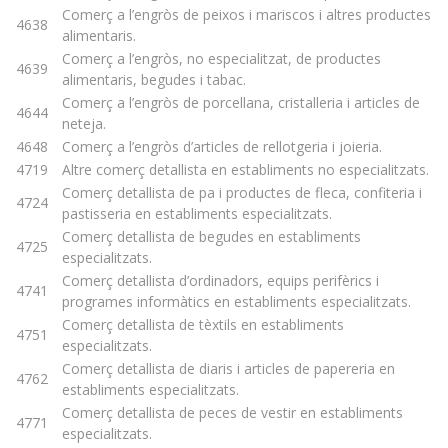
Comerç a l’engròs de peixos i mariscos i altres productes
4638
alimentaris.
Comerç a l’engròs, no especialitzat, de productes
4639
alimentaris, begudes i tabac.
Comerç a l’engròs de porcellana, cristalleria i articles de
4644
neteja.
4648
Comerç a l’engròs d’articles de rellotgeria i joieria.
4719
Altre comerç detallista en establiments no especialitzats.
Comerç detallista de pa i productes de fleca, confiteria i
4724
pastisseria en establiments especialitzats.
Comerç detallista de begudes en establiments
4725
especialitzats.
Comerç detallista d’ordinadors, equips perifèrics i
4741
programes informàtics en establiments especialitzats.
Comerç detallista de tèxtils en establiments
4751
especialitzats.
Comerç detallista de diaris i articles de papereria en
4762
establiments especialitzats.
Comerç detallista de peces de vestir en establiments
4771
especialitzats.