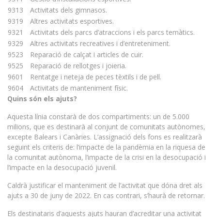
9313
Activitats dels gimnasos.
9319
Altres activitats esportives.
9321
Activitats dels parcs d’atraccions i els parcs temàtics.
9329
Altres activitats recreatives i d’entreteniment.
9523
Reparació de calçat i articles de cuir.
9525
Reparació de rellotges i joieria.
9601
Rentatge i neteja de peces tèxtils i de pell.
9604
Activitats de manteniment físic.
Quins són els ajuts?
Aquesta línia constarà de dos compartiments: un de 5.000
milions, que es destinarà al conjunt de comunitats autònomes,
excepte Balears i Canàries. L’assignació dels fons es realitzarà
seguint els criteris de: l’impacte de la pandèmia en la riquesa de
la comunitat autònoma, l’impacte de la crisi en la desocupació i
l’impacte en la desocupació juvenil.
Caldrà justificar el manteniment de l’activitat que dóna dret als
ajuts a 30 de juny de 2022. En cas contrari, s’haurà de retornar.
Els destinataris d’aquests ajuts hauran d’acreditar una activitat