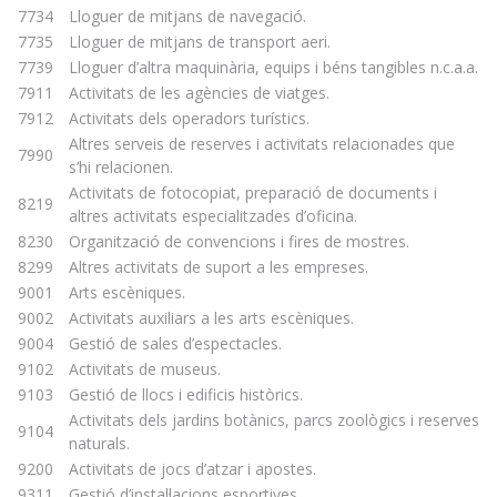
7734
Lloguer de mitjans de navegació.
7735
Lloguer de mitjans de transport aeri.
7739
Lloguer d’altra maquinària, equips i béns tangibles n.c.a.a.
7911
Activitats de les agències de viatges.
7912
Activitats dels operadors turístics.
Altres serveis de reserves i activitats relacionades que
7990
s’hi relacionen.
Activitats de fotocopiat, preparació de documents i
8219
altres activitats especialitzades d’oficina.
8230
Organització de convencions i fires de mostres.
8299
Altres activitats de suport a les empreses.
9001
Arts escèniques.
9002
Activitats auxiliars a les arts escèniques.
9004
Gestió de sales d’espectacles.
9102
Activitats de museus.
9103
Gestió de llocs i edificis històrics.
Activitats dels jardins botànics, parcs zoològics i reserves
9104
naturals.
9200
Activitats de jocs d’atzar i apostes.
9311
Gestió d’instal·lacions esportives.