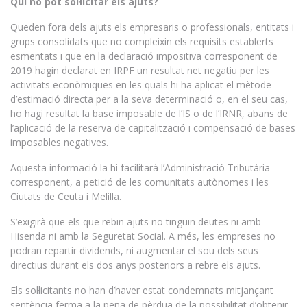
Qui no pot sol·licitar els ajuts?
Queden fora dels ajuts els empresaris o professionals, entitats i
grups consolidats que no compleixin els requisits establerts
esmentats i que en la declaració impositiva corresponent de
2019 hagin declarat en IRPF un resultat net negatiu per les
activitats econòmiques en les quals hi ha aplicat el mètode
d’estimació directa per a la seva determinació o, en el seu cas,
ho hagi resultat la base imposable de l’IS o de l’IRNR, abans de
l’aplicació de la reserva de capitalització i compensació de bases
imposables negatives.
Aquesta informació la hi facilitarà l’Administració Tributària
corresponent, a petició de les comunitats autònomes i les
Ciutats de Ceuta i Melilla.
S’exigirà que els que rebin ajuts no tinguin deutes ni amb
Hisenda ni amb la Seguretat Social. A més, les empreses no
podran repartir dividends, ni augmentar el sou dels seus
directius durant els dos anys posteriors a rebre els ajuts.
Els sol·licitants no han d’haver estat condemnats mitjançant
sentència ferma a la pena de pèrdua de la possibilitat d’obtenir