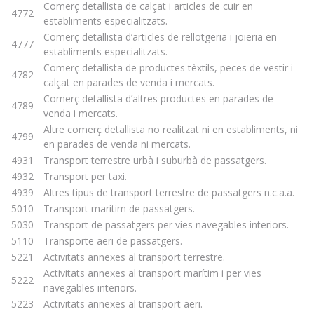
Comerç detallista de calçat i articles de cuir en
4772
establiments especialitzats.
Comerç detallista d’articles de rellotgeria i joieria en
4777
establiments especialitzats.
Comerç detallista de productes tèxtils, peces de vestir i
4782
calçat en parades de venda i mercats.
Comerç detallista d’altres productes en parades de
4789
venda i mercats.
Altre comerç detallista no realitzat ni en establiments, ni
4799
en parades de venda ni mercats.
4931
Transport terrestre urbà i suburbà de passatgers.
4932
Transport per taxi.
4939
Altres tipus de transport terrestre de passatgers n.c.a.a.
5010
Transport marítim de passatgers.
5030
Transport de passatgers per vies navegables interiors.
5110
Transporte aeri de passatgers.
5221
Activitats annexes al transport terrestre.
Activitats annexes al transport marítim i per vies
5222
navegables interiors.
5223
Activitats annexes al transport aeri.