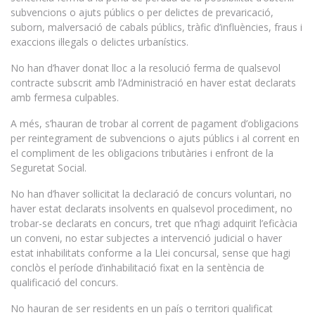
subvencions o ajuts públics o per delictes de prevaricació,
suborn, malversació de cabals públics, tràfic d’influències, fraus i
exaccions il·legals o delictes urbanístics.
No han d’haver donat lloc a la resolució ferma de qualsevol
contracte subscrit amb l’Administració en haver estat declarats
amb fermesa culpables.
A més, s’hauran de trobar al corrent de pagament d’obligacions
per reintegrament de subvencions o ajuts públics i al corrent en
el compliment de les obligacions tributàries i enfront de la
Seguretat Social.
No han d’haver sol·licitat la declaració de concurs voluntari, no
haver estat declarats insolvents en qualsevol procediment, no
trobar-se declarats en concurs, tret que n’hagi adquirit l’eficàcia
un conveni, no estar subjectes a intervenció judicial o haver
estat inhabilitats conforme a la Llei concursal, sense que hagi
conclòs el període d’inhabilitació fixat en la sentència de
qualificació del concurs.
No hauran de ser residents en un país o territori qualificat