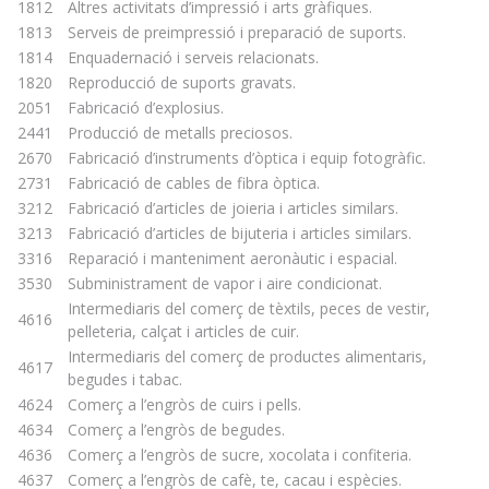
1812
Altres activitats d’impressió i arts gràfiques.
1813
Serveis de preimpressió i preparació de suports.
1814
Enquadernació i serveis relacionats.
1820
Reproducció de suports gravats.
2051
Fabricació d’explosius.
2441
Producció de metalls preciosos.
2670
Fabricació d’instruments d’òptica i equip fotogràfic.
2731
Fabricació de cables de fibra òptica.
3212
Fabricació d’articles de joieria i articles similars.
3213
Fabricació d’articles de bijuteria i articles similars.
3316
Reparació i manteniment aeronàutic i espacial.
3530
Subministrament de vapor i aire condicionat.
Intermediaris del comerç de tèxtils, peces de vestir,
4616
pelleteria, calçat i articles de cuir.
Intermediaris del comerç de productes alimentaris,
4617
begudes i tabac.
4624
Comerç a l’engròs de cuirs i pells.
4634
Comerç a l’engròs de begudes.
4636
Comerç a l’engròs de sucre, xocolata i confiteria.
4637
Comerç a l’engròs de cafè, te, cacau i espècies.