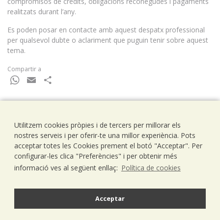
compromisos de crèdits, obligacions reconegudes i pagaments
realitzats durant l’any.
Es poden posar en contacte amb aquest despatx professional
per qualsevol dubte o aclariment que puguin tenir sobre aquest
tema.
Compartir a
WhatsApp
Email
Comparteix
Utilitzem cookies pròpies i de tercers per millorar els
Ramells Ramoneda
nostres serveis i per oferir-te una millor experiència. Pots
Assessors - Consultors
acceptar totes les Cookies prement el botó "Acceptar". Per
C/ Balmes 203, 1º 1ª
configurar-les clica "Preferències" i per obtenir més
08006 Barcelona
informació ves al següent enllaç:
Política de cookies
T..93 238 79 26
F. 93 292 01 88
info@ramells.com
Acceptar
© 2026 - Ramells Ramoneda