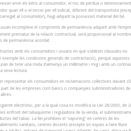
resari enviï els béns al consumidor, el risc de pèrdua o deteriorament
r quan ell o el tercer per ell indicat, diferent del transportista (exce
carregat al consumidor), hagi adquirit la possessió material del bé.
l’usuari incompleixi el compromís de permanència adquirit amb l’empre
sament prematur de la relació contractual, serà proporcional al nombr
ís de permanència acordat.
ntractes amb els consumidors i usuaris en què s’utilitzin clàusules no
r exemple les condicions generals de contractació), perquè aquestes
auran de tenir una mida d’almenys un mil·límetre i mig i amb un contra
la seva lectura.
l per representar els consumidors en reclamacions col·lectives davant cl
er part de les empreses com bancs o companyies subministradores de
altres.
cigarret electrònic, per a la qual cosa es modifica la Llei 28/2005, de 
es enfront del tabaquisme i reguladora de la venda, el subministrame
ductes del tabac. La llei prohibeix el “vaporeig” en centres de les
bliments sanitaris, centres docents (excepte en espais a l’aire lliure
er a adults), mitjans de transport i parcs infantils. En canvi, dóna via ll