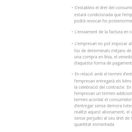
S’estableix el dret del consumi
estarà condicionada que l’emp
podrà revocar-ho posteriorme
L’enviament de la factura en 
L’empresari no pot imposar al c
l’ús de determinats mitjans d
una compra en línia, el venedo
d’aquesta forma de pagament, 
En relació amb el termini d’e
l’empresari entregarà els béns
la celebració del contracte. E
l’empresari un termini addicion
termini acordat el consumidor 
d’entregar sense demora totes
realitzi aquest abonament, el
sense perjudici al seu dret de 
quantitat esmentada.