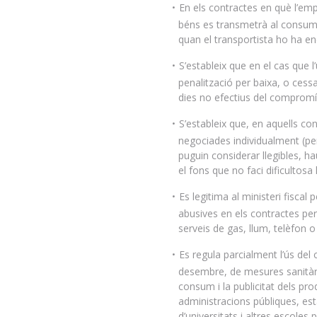
En els contractes en què l’emp
béns es transmetrà al consumido
quan el transportista ho ha en
S’estableix que en el cas que 
penalització per baixa, o ces
dies no efectius del comprom
S’estableix que, en aquells co
negociades individualment (pe
puguin considerar llegibles, h
el fons que no faci dificultosa 
Es legitima al ministeri fisca
abusives en els contractes p
serveis de gas, llum, telèfon o 
Es regula parcialment l’ús del 
desembre, de mesures sanitàri
consum i la publicitat dels pro
administracions públiques, esta
d’universitats i altres escoles p