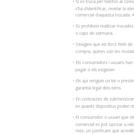
Si es truca per telèfon al cons
s’ha d’identificar, revelar la i
comercial d’aquesta trucada. 
Es prohibeix realitzar trucades
o caps de setmana.
S’exigeix que els llocs Web de
compra, quines són les modalit
Els consumidors i usuaris han 
pagar o els exigeixin.
Els qui venguin un bé o prestin
garantia legal dels béns.
En contractes de subministrame
en quants dispositius poden re
El consumidor o usuari que reb
comercial es pot oposar a rebr
mes, un justificant que acredit