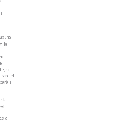
a
va
(abans
i la
eu
e
e, si
urant el
nçarà a
r la
ol.
 és a