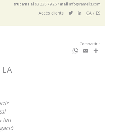
truca'ns al
93 238 79 26
/
mail
info@ramells.com
Accés clients
CA
ES
Compartir a
WhatsApp
Email
Comparteix
 LA
rtir
gal
s (en
igació