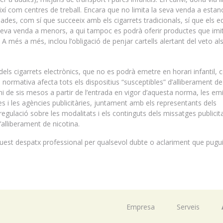
així com centres de treball. Encara que no limita la seva venda a estan
des, com sí que succeeix amb els cigarrets tradicionals, sí que els e
 seva venda a menors, a qui tampoc es podrà oferir productes que imit
A més a més, inclou l’obligació de penjar cartells alertant del veto al
dels cigarrets electrònics, que no es podrà emetre en horari infantil, 
 normativa afecta tots els dispositius “susceptibles” d’alliberament de
mini de sis mesos a partir de l’entrada en vigor d’aquesta norma, les e
ades i les agències publicitàries, juntament amb els representants dels
egulació sobre les modalitats i els continguts dels missatges publicita
d’alliberament de nicotina.
st despatx professional per qualsevol dubte o aclariment que pugui
Empresa
Serveis