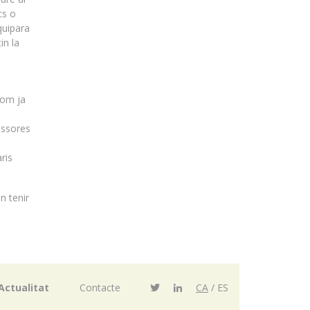
cs o
quipara
in la
s
com ja
missores
ris
n tenir
Actualitat
Contacte
CA
ES