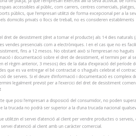
na de platja, ja que l’empresari exerceix allí la seva activitat de form
espais accessibles al públic, com carrers, centres comercials, platges,
sports públics, que l’empresari utilitzi de forma excepcional per a la se
 els domicilis privats o llocs de treball, no es consideren establiments
 el dret de desistiment (dret a tornar el producte) als 14 dies naturals 
 les vendes presencials com a electròniques. I en el cas que no es facilit
sistiment, fins a 12 mesos. No obstant això si l’empresari no hagués
ació i documentació sobre el dret de desistiment, el termini per al s
en el règim anterior, 3 mesos) des de la data d’expiració del període d
des que es va entregar el bé contractat o s’hagués celebrat el contract
ació de serveis
.
Si el deure d’informació i documentació es compleix d
termini legalment previst per a l’exercici del dret de desistiment come
t
cte que posi l’empresari a disposició del consumidor, no poden supera
t de la trucada no podrà ser superior a la d’una trucada nacional qualsev
 utilitzin el servei d’atenció al client per vendre productes o serveis,
 el servei d’atenció al client amb un caràcter comercial.