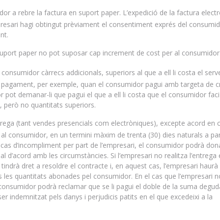
dor a rebre la factura en suport paper. L’expedició de la factura elect
resari hagi obtingut prèviament el consentiment exprés del consumid
nt.
suport paper no pot suposar cap increment de cost per al consumidor
onsumidor càrrecs addicionals, superiors al que a ell li costa el serve
e pagament, per exemple, quan el consumidor pagui amb targeta de c
r pot demanar-li que pagui el que a ell li costa que el consumidor faci
però no quantitats superiors.
ntrega (tant vendes presencials com electròniques), excepte acord en 
 al consumidor, en un termini màxim de trenta (30) dies naturals a par
n cas d’incompliment per part de l’empresari, el consumidor podrà don
al d’acord amb les circumstàncies. Si l’empresari no realitza l’entrega 
tindrà dret a resoldre el contracte i, en aquest cas, l’empresari haurà
 les quantitats abonades pel consumidor. En el cas que l’empresari n
 consumidor podrà reclamar que se li pagui el doble de la suma degud
ser indemnitzat pels danys i perjudicis patits en el que excedeixi a la