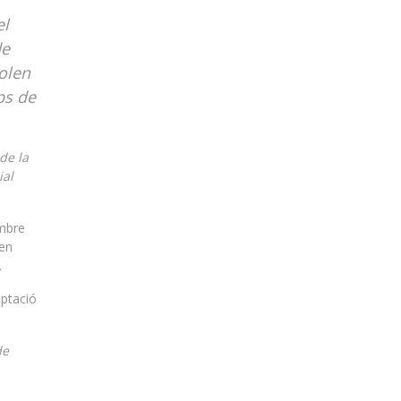
el
de
olen
ps de
de la
ial
embre
 en
.
aptació
de