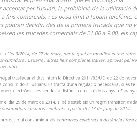
 mostrar el preu final abans que es conclogui la
acceptat per l’usuari, la prohibició de la utilització d
r a fins comercials, i es posa límit a l’spam telefònic, 
 podran decidir, des de la primera trucada que no v
eixen les trucades comercials de 21.00 a 9.00, els ca
à la
Llei 3/2014, de 27 de març, per la qual es modifica el text refós 
consumidors i usuaris i altres lleis complementàries, aprovat pel Re
 novembre.
ipal traslladar al dret intern la Directiva 2011/83/UE, de 22 de nov
 consumidors i usuaris. Es tracta d’una regulació necessària, si es té
merç electrònic i les vendes a distància en els últims anys a Espanya
 el dia 29 de març de 2014, si bé s’estableix un règim transitori d’ad
consumidors i usuaris celebrats a partir del 13 de juny de 2014.
a protecció al consumidor als
contractes celebrats a distància i fora 