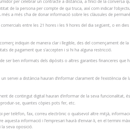
umidor per celebrar un contracte a distància, a l’inici de la conversa qu
dentitat de la persona per compte de qui truca, així com indicar l’objecti
A més a més s’ha de donar informació sobre les clàusules de permanè
 comercials entre les 21 hores i les 9 hores del dia següent, o en dies
 comerç indiquin de manera clar i llegible, des del començament de la
ats de pagament que s’accepten i si hi ha alguna restricció.
de ser ben informats dels dipòsits o altres garanties financeres que 
 un servei a distància hauran d’informar clarament de l’existència de l
nt de contingut digital hauran d’informar de la seva funcionalitat, és 
produir-se, quantes còpies pots fer, etc.
i per telèfon, fax, correu electrònic o qualsevol altre mitjà, informac
e aquesta informació i l’empresari haurà d’enviar-li, en el termini mà
i la seva oposició.