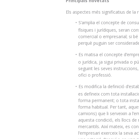
Principals novetats
Els aspectes més significatius de la
S’amplia el concepte de consum
físiques i jurídiques, seran c
comercial o empresarial; si bé 
perquè puguin ser considerad
Es matisa el concepte d’empre
o jurídica, ja sigui privada o
seguint les seves instruccions
ofici o professió.
Es modifica la definició d’esta
es defineix com tota instal·lac
forma permanent; o tota instal·
forma habitual. Per tant, aque
camions) que li serveixin a l’
aquesta condició, els llocs d
mercantils. Així mateix, es con
l’empresari exerceix la seva a