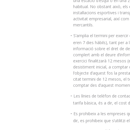
una estació d’esquí o en una zo
habitual. No obstant això, els 
instal·lacions esportives i tran
activitat empresarial, així com
mercantils.
S’amplia el termini per exercir
eren 7 dies hàbils), tant per a
informació sobre el dret de de
complert amb el deure d’inform
exercici finalitzarà 12 mesos (
desistiment inicial, a comptar 
l’objecte d’aquest fos la prest
citat termini de 12 mesos, el 
comptar des d’aquest momen
Les línies de telèfon de conta
tarifa bàsica, és a dir, el cos
Es prohibeix a les empreses que
dir, es prohibeix que s’utilitzi