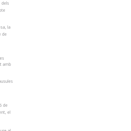
 dels
pte
sa, la
e de
 es
st amb
àusules
26 de
nt, el
iure al