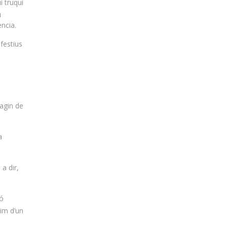
i truqui
u
ncia.
 festius
hagin de
a
a dir,
ió
xim d’un