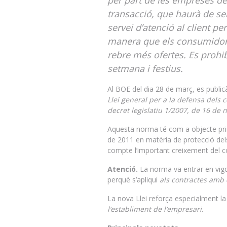
per part de les empreses de
transacció, que haurà de ser 
servei d’atenció al client pe
manera que els consumidors
rebre més ofertes. Es prohib
setmana i festius.
Al BOE del dia 28 de març, es public
Llei general per a la defensa dels 
decret legislatiu 1/2007, de 16 de
Aquesta norma té com a objecte princ
de 2011 en matèria de protecció dels
compte l’important creixement del co
Atenció.
La norma va entrar en vigor
perquè s’apliqui
als contractes amb 
La nova Llei reforça especialment l
l’establiment de l’empresari
.