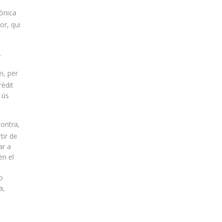
rònica
or, qui
.
i, per
rèdit
 ús
contra,
tir de
ar a
en el
o
a,