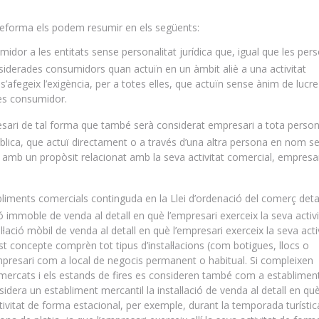
 reforma els podem resumir en els següents:
idor a les entitats sense personalitat jurídica que, igual que les per
onsiderades consumidors quan actuïn en un àmbit aliè a una activitat
s’afegeix l’exigència, per a totes elles, que actuïn sense ànim de lucre
es consumidor.
sari de tal forma que també serà considerat empresari a tota persona
 pública, que actuï directament o a través d’una altra persona en nom s
, amb un propòsit relacionat amb la seva activitat comercial, empresar
bliments comercials continguda en la Llei d’ordenació del comerç detall
ió immoble de venda al detall en què l’empresari exerceix la seva activ
lació mòbil de venda al detall en què l’empresari exerceix la seva acti
st concepte comprèn tot tipus d’instal·lacions (com botigues, llocs o
empresari com a local de negocis permanent o habitual. Si compleixen
e mercats i els estands de fires es consideren també com a establimen
sidera un establiment mercantil la instal·lació de venda al detall en qu
ctivitat de forma estacional, per exemple, durant la temporada turístic