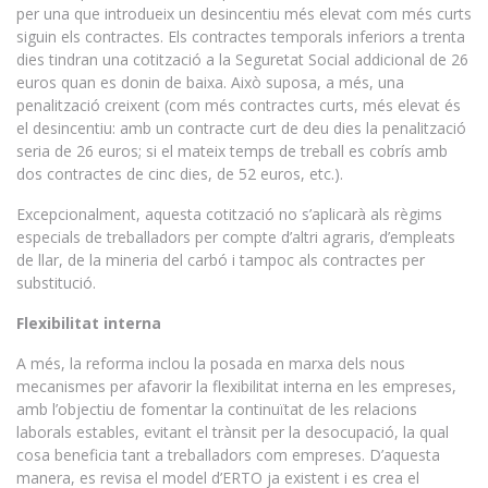
per una que introdueix un desincentiu més elevat com més curts
siguin els contractes. Els contractes temporals inferiors a trenta
dies tindran una cotització a la Seguretat Social addicional de 26
euros quan es donin de baixa. Això suposa, a més, una
penalització creixent (com més contractes curts, més elevat és
el desincentiu: amb un contracte curt de deu dies la penalització
seria de 26 euros; si el mateix temps de treball es cobrís amb
dos contractes de cinc dies, de 52 euros, etc.).
Excepcionalment, aquesta cotització no s’aplicarà als règims
especials de treballadors per compte d’altri agraris, d’empleats
de llar, de la mineria del carbó i tampoc als contractes per
substitució.
Flexibilitat interna
A més, la reforma inclou la posada en marxa dels nous
mecanismes per afavorir la flexibilitat interna en les empreses,
amb l’objectiu de fomentar la continuïtat de les relacions
laborals estables, evitant el trànsit per la desocupació, la qual
cosa beneficia tant a treballadors com empreses. D’aquesta
manera, es revisa el model d’ERTO ja existent i es crea el