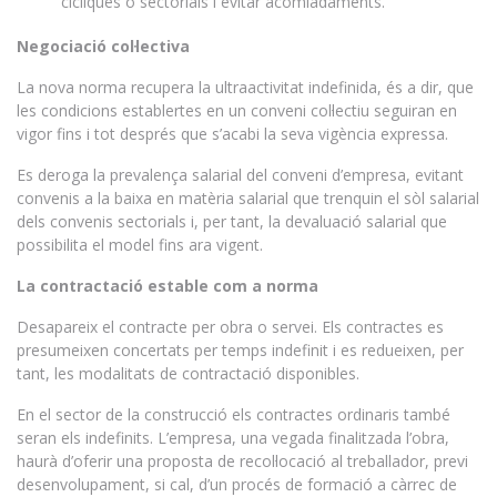
cícliques o sectorials i evitar acomiadaments.
Negociació col·lectiva
La nova norma recupera la ultraactivitat indefinida, és a dir, que
les condicions establertes en un conveni col·lectiu seguiran en
vigor fins i tot després que s’acabi la seva vigència expressa.
Es deroga la prevalença salarial del conveni d’empresa, evitant
convenis a la baixa en matèria salarial que trenquin el sòl salarial
dels convenis sectorials i, per tant, la devaluació salarial que
possibilita el model fins ara vigent.
La contractació estable com a norma
Desapareix el contracte per obra o servei. Els contractes es
presumeixen concertats per temps indefinit i es redueixen, per
tant, les modalitats de contractació disponibles.
En el sector de la construcció els contractes ordinaris també
seran els indefinits. L’empresa, una vegada finalitzada l’obra,
haurà d’oferir una proposta de recol·locació al treballador, previ
desenvolupament, si cal, d’un procés de formació a càrrec de