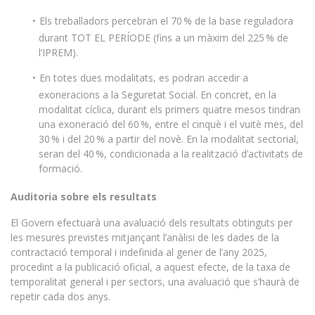
Els treballadors percebran el 70 % de la base reguladora
durant TOT EL PERÍODE (fins a un màxim del 225 % de
l’IPREM).
En totes dues modalitats, es podran accedir a
exoneracions a la Seguretat Social. En concret, en la
modalitat cíclica, durant els primers quatre mesos tindran
una exoneració del 60 %, entre el cinquè i el vuitè mes, del
30 % i del 20 % a partir del novè. En la modalitat sectorial,
seran del 40 %, condicionada a la realització d’activitats de
formació.
Auditoria sobre els resultats
El Govern efectuarà una avaluació dels resultats obtinguts per
les mesures previstes mitjançant l’anàlisi de les dades de la
contractació temporal i indefinida al gener de l’any 2025,
procedint a la publicació oficial, a aquest efecte, de la taxa de
temporalitat general i per sectors, una avaluació que s’haurà de
repetir cada dos anys.