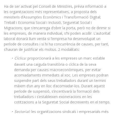
Ha de ser activat pel Consell de Ministres, prèvia informació a
les organitzacions més representatives, a proposta dels
ministeris d’Assumptes Econòmics i Transformació Digital;
Treball i Economia Social i Inclusió, Seguretat Social i
Migracions; que s’encarrega d’obrir la porta, però no de dirimir si
les empreses, de manera individual, s’hi poden acollir. L’autoritat
laboral donarà llum verda si l’empresa ha desenvolupat un
període de consultes i si hi ha concurrència de causes, per tant,
s’hauran de justificar els motius. 2 modalitats:
Cíclica:
proporcionarà a les empreses un marc estable
davant una caiguda transitòria o cíclica de la seva
demanda per causes macroeconòmiques, per evitar
acomiadaments immediats al xoc. Les empreses podran
suspendre part dels seus treballadors durant un termini
màxim d’un any en lloc d’acomiadar-los. Durant aquest
període de suspensió, s’incentivarà la formació dels
treballadors i s’estableixen exoneracions en les
cotitzacions a la Seguretat Social decreixents en el temps.
Sectorial:
les organitzacions sindicals i empresarials més