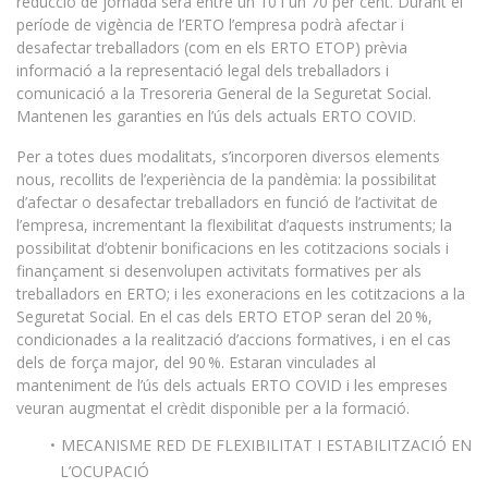
reducció de jornada serà entre un 10 i un 70 per cent. Durant el
període de vigència de l’ERTO l’empresa podrà afectar i
desafectar treballadors (com en els ERTO ETOP) prèvia
informació a la representació legal dels treballadors i
comunicació a la Tresoreria General de la Seguretat Social.
Mantenen les garanties en l’ús dels actuals ERTO COVID.
Per a totes dues modalitats, s’incorporen diversos elements
nous, recollits de l’experiència de la pandèmia: la possibilitat
d’afectar o desafectar treballadors en funció de l’activitat de
l’empresa, incrementant la flexibilitat d’aquests instruments; la
possibilitat d’obtenir bonificacions en les cotitzacions socials i
finançament si desenvolupen activitats formatives per als
treballadors en ERTO; i les exoneracions en les cotitzacions a la
Seguretat Social. En el cas dels ERTO ETOP seran del 20 %,
condicionades a la realització d’accions formatives, i en el cas
dels de força major, del 90 %. Estaran vinculades al
manteniment de l’ús dels actuals ERTO COVID i les empreses
veuran augmentat el crèdit disponible per a la formació.
MECANISME RED DE FLEXIBILITAT I ESTABILITZACIÓ EN
L’OCUPACIÓ