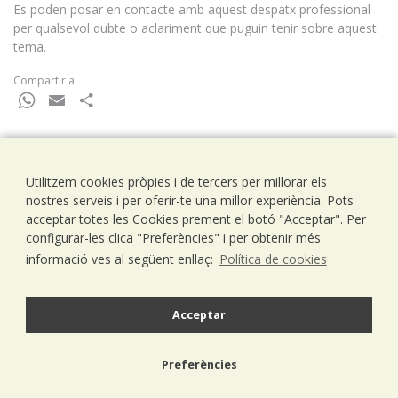
Es poden posar en contacte amb aquest despatx professional
per qualsevol dubte o aclariment que puguin tenir sobre aquest
tema.
Compartir a
WhatsApp
Email
Comparteix
Utilitzem cookies pròpies i de tercers per millorar els
Ramells Ramoneda
nostres serveis i per oferir-te una millor experiència. Pots
Assessors - Consultors
acceptar totes les Cookies prement el botó "Acceptar". Per
C/ Balmes 203, 1º 1ª
configurar-les clica "Preferències" i per obtenir més
08006 Barcelona
informació ves al següent enllaç:
Política de cookies
T..93 238 79 26
F. 93 292 01 88
info@ramells.com
Acceptar
© 2026 - Ramells Ramoneda
Preferències
Avís legal
política de privacitat
política de cookies
disseny web.