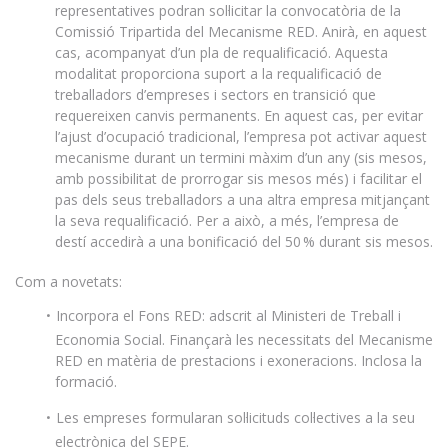
representatives podran sol·licitar la convocatòria de la
Comissió Tripartida del Mecanisme RED. Anirà, en aquest
cas, acompanyat d’un pla de requalificació. Aquesta
modalitat proporciona suport a la requalificació de
treballadors d’empreses i sectors en transició que
requereixen canvis permanents. En aquest cas, per evitar
l’ajust d’ocupació tradicional, l’empresa pot activar aquest
mecanisme durant un termini màxim d’un any (sis mesos,
amb possibilitat de prorrogar sis mesos més) i facilitar el
pas dels seus treballadors a una altra empresa mitjançant
la seva requalificació. Per a això, a més, l’empresa de
destí accedirà a una bonificació del 50 % durant sis mesos.
Com a novetats:
Incorpora el Fons RED: adscrit al Ministeri de Treball i
Economia Social. Finançarà les necessitats del Mecanisme
RED en matèria de prestacions i exoneracions. Inclosa la
formació.
Les empreses formularan sol·licituds col·lectives a la seu
electrònica del SEPE.