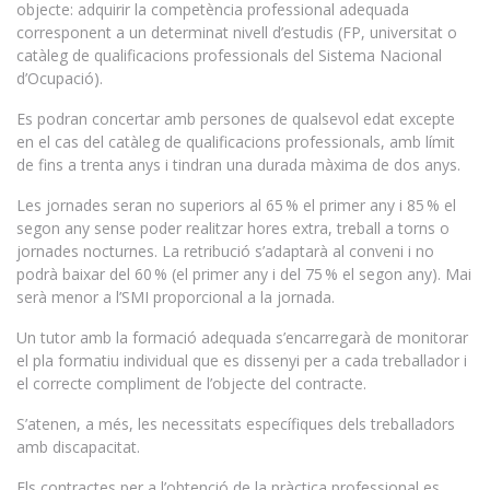
objecte: adquirir la competència professional adequada
corresponent a un determinat nivell d’estudis (FP, universitat o
catàleg de qualificacions professionals del Sistema Nacional
d’Ocupació).
Es podran concertar amb persones de qualsevol edat excepte
en el cas del catàleg de qualificacions professionals, amb límit
de fins a trenta anys i tindran una durada màxima de dos anys.
Les jornades seran no superiors al 65 % el primer any i 85 % el
segon any sense poder realitzar hores extra, treball a torns o
jornades nocturnes. La retribució s’adaptarà al conveni i no
podrà baixar del 60 % (el primer any i del 75 % el segon any). Mai
serà menor a l’SMI proporcional a la jornada.
Un tutor amb la formació adequada s’encarregarà de monitorar
el pla formatiu individual que es dissenyi per a cada treballador i
el correcte compliment de l’objecte del contracte.
S’atenen, a més, les necessitats específiques dels treballadors
amb discapacitat.
Els contractes per a l’obtenció de la pràctica professional es