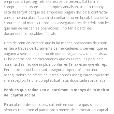
empresarial i protegir els interessos de tercers. Cal tenir en
compte que el sistema de comptes anuals existent a Espanya
està dissenyat perquè les empreses puguin decidir si contractar
o no amb una altra, és a dir si confiar o no en la solvència de la
contrapart. Al mateix temps, les asseguradores de crèdit són les
que han de validar les operacions, i ho fan a partir de
documents comptables i fiscals.
Hem de tenir en compte que hi ha moltes operacions de crèdit
es fan a través de lliuraments de mercaderies o serveis, que es
paguen a setmanes, per no dir que de vegades, a mesos vista.
Hi ha operacions de mercaderies que es lliuren i es paguen a
noranta dies, fet que implica confiar en l’empresari que els rep.
Per a això, el qui lliura, pot assegurar l’operació amb una
asseguradora de crèdit: aquestes només asseguraran l’operació
si el receptor, té una comptabilitat feta, dipositada i ordenada.
Pèrdues que redueixen el patrimoni a menys de la meitat
del capital social
En un altre ordre de coses, cal tenir en compte que, si les
pèrdues redueixen el patrimoni a menys de la meitat del capital