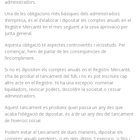
administradors.
Una de les obligacions més bàsiques dels administradors
d’empresa, és el d’elaborar i dipositar els comptes anuals en el
Registre Mercantil en el mes següent a la seva aprovació per
junta general.
Aquesta obligació té aspectes controvertits i vicissituds. Per
començar, hem de parlar de les conseqüències de
l’incompliment.
Si no es dipositen els comptes anuals en el Registre Mercantil,
s’ha de produir el tancament del full, i no es pot inscriure cap
altre acte en el Registre. Hi ha una excepció: nomenar
liquidadors, revocar poders, dissoldre la societat o cessar
administradors.
Aquest tancament es produeix quan passa un any des que
acaba l’obligació de dipositar, és a dir un any des del tancament
de l’exercici social.
Podem evitar el tancament de dues maneres, dipositar els
comptes anuals pendents, o els dels últims 3 exercicis, o fins i