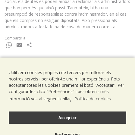
social, els deutes es poden arribar a reclamar als administradors
que han permès que això passi. Tanmateix, hi ha una
presumpció de responsabilitat contra l’administrador, en el cas
que els comptes no estiguin dipositats. Això pressiona als
administradors a fer la feina de casa de manera correcta.
Compartir a
WhatsApp
Email
Comparteix
Utilitzem cookies pròpies i de tercers per millorar els
Ramells Ramoneda
nostres serveis i per oferir-te una millor experiència. Pots
Assessors - Consultors
acceptar totes les Cookies prement el botó "Acceptar". Per
C/ Balmes 203, 1º 1ª
configurar-les clica "Preferències" i per obtenir més
08006 Barcelona
informació ves al següent enllaç:
Política de cookies
T..93 238 79 26
F. 93 292 01 88
info@ramells.com
Acceptar
© 2026 - Ramells Ramoneda
Preferències
Avís legal
política de privacitat
política de cookies
disseny web.