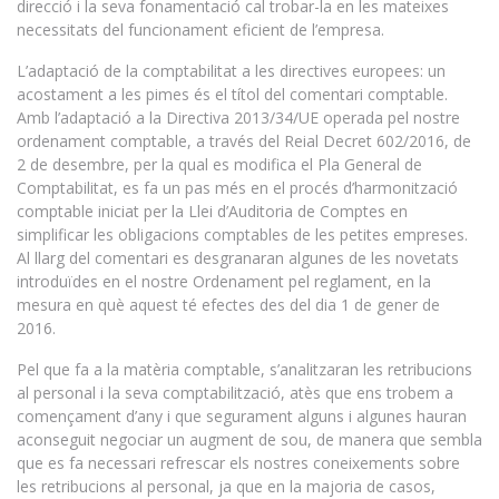
direcció i la seva fonamentació cal trobar-la en les mateixes
necessitats del funcionament eficient de l’empresa.
L’adaptació de la comptabilitat a les directives europees: un
acostament a les pimes és el títol del comentari comptable.
Amb l’adaptació a la Directiva 2013/34/UE operada pel nostre
ordenament comptable, a través del Reial Decret 602/2016, de
2 de desembre, per la qual es modifica el Pla General de
Comptabilitat, es fa un pas més en el procés d’harmonització
comptable iniciat per la Llei d’Auditoria de Comptes en
simplificar les obligacions comptables de les petites empreses.
Al llarg del comentari es desgranaran algunes de les novetats
introduïdes en el nostre Ordenament pel reglament, en la
mesura en què aquest té efectes des del dia 1 de gener de
2016.
Pel que fa a la matèria comptable, s’analitzaran les retribucions
al personal i la seva comptabilització, atès que ens trobem a
començament d’any i que segurament alguns i algunes hauran
aconseguit negociar un augment de sou, de manera que sembla
que es fa necessari refrescar els nostres coneixements sobre
les retribucions al personal, ja que en la majoria de casos,