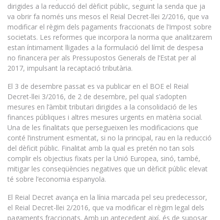
dirigides a la reducció del dèficit públic, seguint la senda que ja
va obrir fa només uns mesos el Reial Decret-llei 2/2016, que va
modificar el règim dels pagaments fraccionats de l’Impost sobre
societats. Les reformes que incorpora la norma que analitzarem
estan íntimament lligades a la formulació del límit de despesa
no financera per als Pressupostos Generals de l’Estat per al
2017, impulsant la recaptació tributària.
El 3 de desembre passat es va publicar en el BOE el Reial
Decret-llei 3/2016, de 2 de desembre, pel qual s’adopten
mesures en l’àmbit tributari dirigides a la consolidació de les
finances públiques i altres mesures urgents en matèria social.
Una de les finalitats que persegueixen les modificacions que
conté l’instrument esmentat, si no la principal, rau en la reducció
del dèficit públic. Finalitat amb la qual es pretén no tan sols
complir els objectius fixats per la Unió Europea, sinó, també,
mitigar les conseqüències negatives que un dèficit públic elevat
té sobre l’economia espanyola.
El Reial Decret avança en la línia marcada pel seu predecessor,
el Reial Decret-llei 2/2016, que va modificar el règim legal dels
pagaments fraccionats. Amb un antecedent així, és de suposar