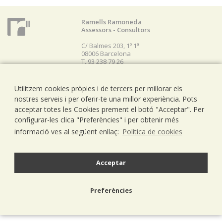
Ramells Ramoneda
Assessors - Consultors
C/ Balmes 203, 1º 1ª
08006 Barcelona
T..93 238 79 26
F. 93 292 01 88
info@ramells.com
Utilitzem cookies pròpies i de tercers per millorar els
nostres serveis i per oferir-te una millor experiència. Pots
acceptar totes les Cookies prement el botó "Acceptar". Per
© 2026 - Ramells Ramoneda
Avís legal
política de privacitat
política de cookies
disseny web.
configurar-les clica "Preferències" i per obtenir més
informació ves al següent enllaç:
Política de cookies
Acceptar
Preferències