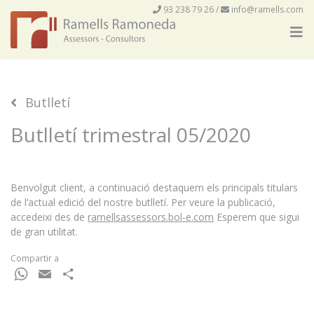
93 238 79 26
/
info@ramells.com
Butlletí
Butlletí trimestral 05/2020
Benvolgut client, a continuació destaquem els principals titulars
de l’actual edició del nostre butlletí. Per veure la publicació,
accedeixi des de
ramellsassessors.bol-e.com
Esperem que sigui
de gran utilitat.
Compartir a
WhatsApp
Email
Comparteix