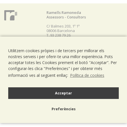
Ramells Ramoneda
Assessors - Consultors
C/ Balmes 203, 1º 1ª
08006 Barcelona
T..93 238 79 26
F. 93 292 01 88
info@ramells.com
Utilitzem cookies pròpies i de tercers per millorar els
nostres serveis i per oferir-te una millor experiència. Pots
acceptar totes les Cookies prement el botó "Acceptar". Per
© 2026 - Ramells Ramoneda
Avís legal
política de privacitat
política de cookies
disseny web.
configurar-les clica "Preferències" i per obtenir més
informació ves al següent enllaç:
Política de cookies
Acceptar
Preferències