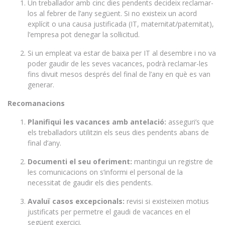
Un treballador amb cinc dies pendents decideix reclamar-
los al febrer de l’any següent. Si no existeix un acord
explícit o una causa justificada (IT, maternitat/paternitat),
l’empresa pot denegar la sol·licitud.
Si un empleat va estar de baixa per IT al desembre i no va
poder gaudir de les seves vacances, podrà reclamar-les
fins divuit mesos després del final de l’any en què es van
generar.
Recomanacions
Planifiqui les vacances amb antelació:
asseguri’s que
els treballadors utilitzin els seus dies pendents abans de
final d’any.
Documenti el seu oferiment:
mantingui un registre de
les comunicacions on s’informi el personal de la
necessitat de gaudir els dies pendents.
Avaluï casos excepcionals:
revisi si existeixen motius
justificats per permetre el gaudi de vacances en el
següent exercici.