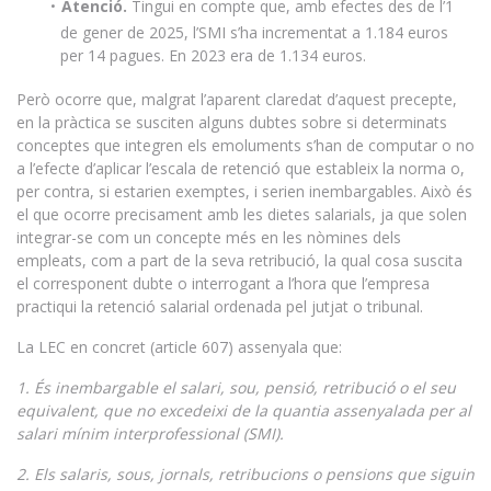
Atenció.
Tingui en compte que, amb efectes des de l’1
de gener de 2025, l’SMI s’ha incrementat a 1.184 euros
per 14 pagues. En 2023 era de 1.134 euros.
Però ocorre que, malgrat l’aparent claredat d’aquest precepte,
en la pràctica se susciten alguns dubtes sobre si determinats
conceptes que integren els emoluments s’han de computar o no
a l’efecte d’aplicar l’escala de retenció que estableix la norma o,
per contra, si estarien exemptes, i serien inembargables. Això és
el que ocorre precisament amb les dietes salarials, ja que solen
integrar-se com un concepte més en les nòmines dels
empleats, com a part de la seva retribució, la qual cosa suscita
el corresponent dubte o interrogant a l’hora que l’empresa
practiqui la retenció salarial ordenada pel jutjat o tribunal.
La LEC en concret (article 607) assenyala que:
1. És inembargable el salari, sou, pensió, retribució o el seu
equivalent, que no excedeixi de la quantia assenyalada per al
salari mínim interprofessional (SMI).
2. Els salaris, sous, jornals, retribucions o pensions que siguin