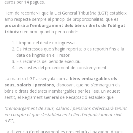
euros per 14 pagues.
Hem de recordar-li que la Llei General Tributària (LGT) estableix,
amb respecte sempre al principi de proporcionalitat, que es
procedirà a l’embargament dels béns i drets de l’obligat
tributari
en prou quantia per a cobrir:
L’import del deute no ingressat.
Els interessos que s’hagin reportat o es reportin fins a la
data de l’ingrés en el Tresor.
Els recàrrecs del període executiu.
Les costes del procediment de constrenyiment
La mateixa LGT assenyala com a
béns embargables els
sous, salaris i pensions
, disposant que no s’embarguin els
béns o drets declarats inembargables per les lleis. En aquest
sentit, el Reglament General de Recaptació estableix que:
“L’embargament de sous, salaris i pensions s’efectuarà tenint
en compte el que s’estableix en la llei d’enjudiciament civil
(LEC).
La diligència d’embargament es presentarà al pagador. Aquest