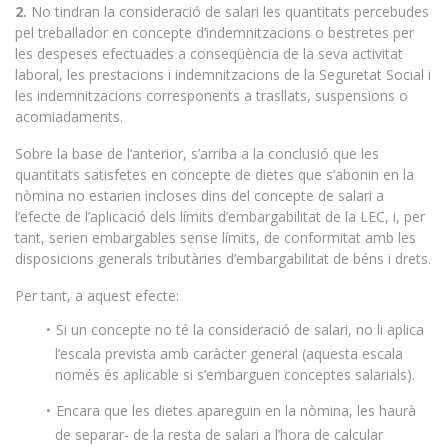
2.
No tindran la consideració de salari les quantitats percebudes
pel treballador en concepte d’indemnitzacions o bestretes per
les despeses efectuades a conseqüència de la seva activitat
laboral, les prestacions i indemnitzacions de la Seguretat Social i
les indemnitzacions corresponents a trasllats, suspensions o
acomiadaments.
Sobre la base de l’anterior, s’arriba a la conclusió que les
quantitats satisfetes en concepte de dietes que s’abonin en la
nòmina no estarien incloses dins del concepte de salari a
l’efecte de l’aplicació dels límits d’embargabilitat de la LEC, i, per
tant, serien embargables sense límits, de conformitat amb les
disposicions generals tributàries d’embargabilitat de béns i drets.
Per tant, a aquest efecte:
Si un concepte no té la consideració de salari, no li aplica
l’escala prevista amb caràcter general (aquesta escala
només és aplicable si s’embarguen conceptes salarials).
Encara que les dietes apareguin en la nòmina, les haurà
de separar- de la resta de salari a l’hora de calcular