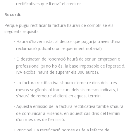
rectificatives que li enviï el creditor.
Recordi:
Perquè pugui rectificar la factura hauran de complir-se els
següents requisits:
Haurà d’haver instat al deutor que pagui (a través d’una
reclamació judicial o un requeriment notarial).
El destinatari de l’operació haurà de ser un empresari o
professional (si no ho és, la base imposable de l’operació,
IVA exclòs, haurà de superar els 300 euros).
La factura rectificativa s’haurà d’emetre dins dels tres
mesos següents al transcurs dels sis mesos indicats, i
s’haurà de remetre al client en aquest termini.
Aquesta emissió de la factura rectificativa també s’haurà
de comunicar a Hisenda, en aquest cas dins del termini
d’un mes des de l’emissió.
Principal. La rectificació només es fa a l’efecte de