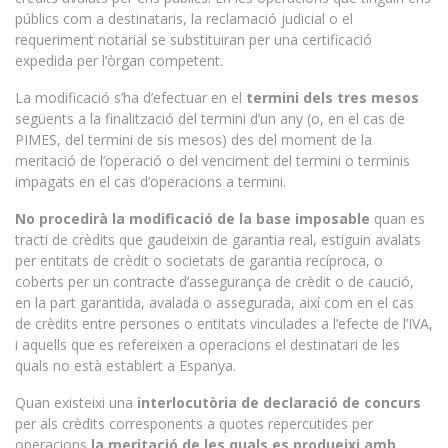
públics com a destinataris, la reclamació judicial o el
requeriment notarial se substituiran per una certificació
expedida per l’òrgan competent.
La modificació s’ha d’efectuar en el
termini dels tres mesos
següents a la finalització del termini d’un any (o, en el cas de
PIMES, del termini de sis mesos) des del moment de la
meritació de l’operació o del venciment del termini o terminis
impagats en el cas d’operacions a termini.
No procedirà la modificació de la base imposable
quan es
tracti de crèdits que gaudeixin de garantia real, estiguin avalats
per entitats de crèdit o societats de garantia recíproca, o
coberts per un contracte d’assegurança de crèdit o de caució,
en la part garantida, avalada o assegurada, així com en el cas
de crèdits entre persones o entitats vinculades a l’efecte de l’IVA,
i aquells que es refereixen a operacions el destinatari de les
quals no està establert a Espanya.
Quan existeixi una
interlocutòria de declaració de concurs
per als crèdits corresponents a quotes repercutides per
operacions
la meritació de les quals es produeixi amb