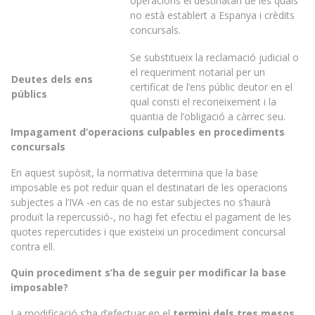
operacions el destinatari de les quals
no està establert a Espanya i crèdits
concursals.
Se substitueix la reclamació judicial o
el requeriment notarial per un
Deutes dels ens
certificat de l’ens públic deutor en el
públics
qual consti el reconeixement i la
quantia de l’obligació a càrrec seu.
Impagament d’operacions culpables en procediments
concursals
En aquest supòsit, la normativa determina que la base
imposable es pot reduir quan el destinatari de les operacions
subjectes a l’IVA -en cas de no estar subjectes no s’haurà
produït la repercussió-, no hagi fet efectiu el pagament de les
quotes repercutides i que existeixi un procediment concursal
contra ell.
Quin procediment s’ha de seguir per modificar la base
imposable?
La modificació s’ha d’efectuar en el
termini dels tres mesos