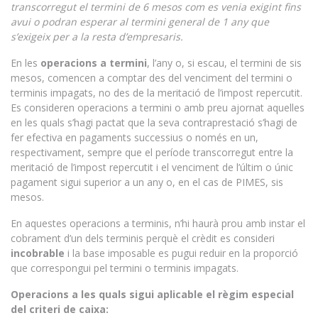
transcorregut el termini de 6 mesos com es venia exigint fins
avui o podran esperar al termini general de 1 any que
s’exigeix per a la resta d’empresaris.
En les
operacions a termini
, l’any o, si escau, el termini de sis
mesos, comencen a comptar des del venciment del termini o
terminis impagats, no des de la meritació de l’impost repercutit.
Es consideren operacions a termini o amb preu ajornat aquelles
en les quals s’hagi pactat que la seva contraprestació s’hagi de
fer efectiva en pagaments successius o només en un,
respectivament, sempre que el període transcorregut entre la
meritació de l’impost repercutit i el venciment de l’últim o únic
pagament sigui superior a un any o, en el cas de PIMES, sis
mesos.
En aquestes operacions a terminis, n’hi haurà prou amb instar el
cobrament d’un dels terminis perquè el crèdit es consideri
incobrable
i la base imposable es pugui reduir en la proporció
que correspongui pel termini o terminis impagats.
Operacions a les quals sigui aplicable el règim especial
del criteri de caixa: