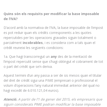
Quins són els requisits per modificar la base imposable
de l’IVA?
D’acord amb la normativa de l’IVA, la base imposable de l’impost
es pot reduir quan els crèdits corresponents a les quotes
repercutides per les operacions gravades siguin totalment o
parcialment
incobrables
, i es considera com a tals quan el
crèdit reuneixi les següents condicions:
1a. Que hagi transcorregut un
any
des de la meritació de
l’impost repercutit sense que s’hagi obtingut el cobrament de tot
o part del crèdit que se’n deriva.
Aquest termini d’un any passa a ser de sis mesos quan el titular
del dret de crèdit sigui una PIME (empresari o professional el
volum d’operacions l’any natural immediat anterior del qual no
hagi excedit de 6.010.121,04 euros).
Atenció.
A partir de l’1 de gener del 2015, els empresaris que
siguin considerats PIME podran modificar la base imposable