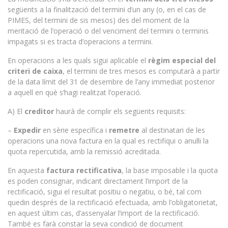
següents a la finalització del termini d’un any (o, en el cas de
PIMES, del termini de sis mesos) des del moment de la
meritació de l’operació o del venciment del termini o terminis
impagats si es tracta d’operacions a termini.
En operacions a les quals sigui aplicable el
règim especial del
criteri de caixa
, el termini de tres mesos es computarà a partir
de la data límit del 31 de desembre de l’any immediat posterior
a aquell en què s’hagi realitzat l’operació.
A) El
creditor
haurà de complir els següents requisits:
–
Expedir
en sèrie específica i
remetre
al destinatari de les
operacions una nova factura en la qual es rectifiqui o anul·li la
quota repercutida, amb la remissió acreditada.
En aquesta
factura rectificativa
, la base imposable i la quota
es poden consignar, indicant directament l’import de la
rectificació, sigui el resultat positiu o negatiu, o bé, tal com
quedin després de la rectificació efectuada, amb l’obligatorietat,
en aquest últim cas, d’assenyalar l’import de la rectificació.
També es farà constar la seva condició de document