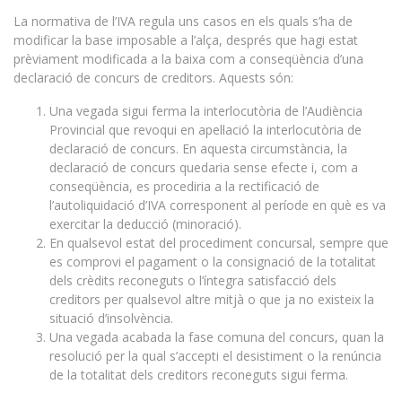
La normativa de l’IVA regula uns casos en els quals s’ha de
modificar la base imposable a l’alça, després que hagi estat
prèviament modificada a la baixa com a conseqüència d’una
declaració de concurs de creditors. Aquests són:
Una vegada sigui ferma la interlocutòria de l’Audiència
Provincial que revoqui en apel·lació la interlocutòria de
declaració de concurs. En aquesta circumstància, la
declaració de concurs quedaria sense efecte i, com a
conseqüència, es procediria a la rectificació de
l’autoliquidació d’IVA corresponent al període en què es va
exercitar la deducció (minoració).
En qualsevol estat del procediment concursal, sempre que
es comprovi el pagament o la consignació de la totalitat
dels crèdits reconeguts o l’íntegra satisfacció dels
creditors per qualsevol altre mitjà o que ja no existeix la
situació d’insolvència.
Una vegada acabada la fase comuna del concurs, quan la
resolució per la qual s’accepti el desistiment o la renúncia
de la totalitat dels creditors reconeguts sigui ferma.