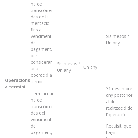
ha de
transcórrer
des de la
meritació
fins al
venciment
Sis mesos /
del
Un any
pagament,
per
considerar
Sis mesos /
Un any
una
Un any
operació a
Operacions
termini.
a termini
31 desembre
Termini que
any posterior
ha de
al de
transcórrer
realització de
des del
l’operació.
venciment
del
Requisit: que
pagament,
hagin