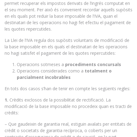
permet recuperar els impostos derivats de l’ingrés computat en
el seu moment. Per això és convenient recordar aquells supòsits
en els quals pot reduir la base imposable de l’IVA, quan el
destinatari de les operacions no hagi fet efectiu el pagament de
les quotes repercutides.
La Llei de l’IVA regula dos supòsits voluntaris de modificació de
la base imposable en els quals el destinatari de les operacions
no hagi satisfet el pagament de les quotes repercutides:
Operacions sotmeses a
procediments concursals
Operacions considerades como a
totalment o
parcialment incobrables
En tots dos casos s’han de tenir en compte les següents regles:
1.
Crèdits exclosos de la possibilitat de rectificació. La
modificació de la base imposable no procedeix quan es tracti de
crèdits:
– Que gaudeixin de garantia real, estiguin avalats per entitats de
crèdit o societats de garantia recíproca, o coberts per un
contracte d’assegurança de crèdit o de caució, en la part