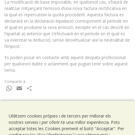
La modificació de base imposable, en qualsevol cas, s’haurà de
realitzar mitjançant l’emissió d’una nova factura rectificativa en
la qual es repercuteixi la quota procedent. Aquesta factura es
declararà en la declaració-liquidació corresponent al període en
el qual es produeixi la seva emissió, excepte en el cas descrit en
l’apartat a) anterior que s’efectuarà en el període en el qual es
va exercitar la deducció; sense desvirtualizar així la neutralitat de
l’impost.
Es poden posar en contacte amb aquest despatx professional
per qualsevol dubte o aclariment que puguin tenir sobre aquest
tema.
Compartir a
WhatsApp
Email
Comparteix
Utilitzem cookies pròpies i de tercers per millorar els
Ramells Ramoneda
nostres serveis i per oferir-te una millor experiència. Pots
Assessors - Consultors
acceptar totes les Cookies prement el botó "Acceptar". Per
C/ Balmes 203, 1º 1ª
configurar-les clica "Preferències" i per obtenir més