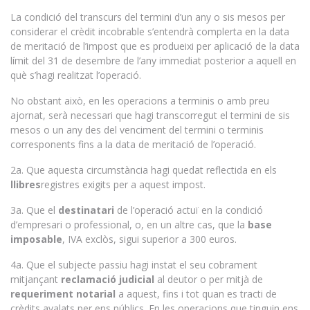
La condició del transcurs del termini d’un any o sis mesos per
considerar el crèdit incobrable s’entendrà complerta en la data
de meritació de l’impost que es produeixi per aplicació de la data
límit del 31 de desembre de l’any immediat posterior a aquell en
què s’hagi realitzat l’operació.
No obstant això, en les operacions a terminis o amb preu
ajornat, serà necessari que hagi transcorregut el termini de sis
mesos o un any des del venciment del termini o terminis
corresponents fins a la data de meritació de l’operació.
2a. Que aquesta circumstància hagi quedat reflectida en els
llibres
registres exigits per a aquest impost.
3a. Que el
destinatari
de l’operació actuï en la condició
d’empresari o professional, o, en un altre cas, que la
base
imposable
, IVA exclòs, sigui superior a 300 euros.
4a. Que el subjecte passiu hagi instat el seu cobrament
mitjançant
reclamació judicial
al deutor o per mitjà de
requeriment notarial
a aquest, fins i tot quan es tracti de
crèdits avalats per ens públics. En les operacions que tinguin ens