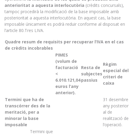
anterioritat a aquesta interlocutòria
(crèdits concursals),
tampoc procedirà la modificació de la base imposable amb
posterioritat a aquesta interlocutòria. En aquest cas, la base
imposable únicament es podrà reduir conforme al disposat en
l’article 80.Tres LIVA.
Quadre resum de requisits per recuperar l’IVA en el cas
de crèdits incobrables
PIMES
(volum de
Règim
facturació
Resta de
especial del
<
subjectes
criteri de
6.010.121,04
passius
caixa
euros l’any
anterior).
Termini que ha de
31 desembre
transcórrer des de la
any posterior
meritació, per a
al de
minorar la base
realització de
imposable
l’operació.
Termini que