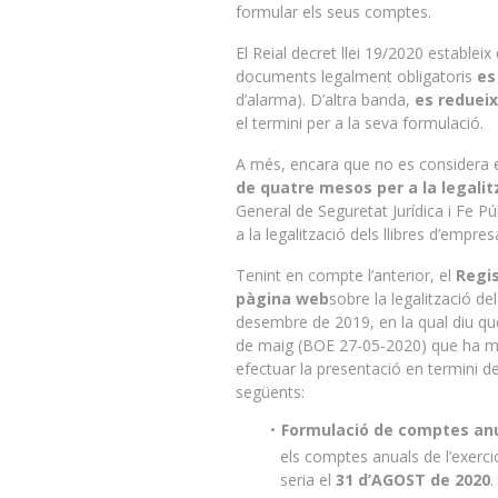
formular els seus comptes.
El Reial decret llei 19/2020 estableix
documents legalment obligatoris
es
d’alarma). D’altra banda,
es reduei
el termini per a la seva formulació.
A més, encara que no es considera
de quatre mesos per a la legalitz
General de Seguretat Jurídica i Fe Pú
a la legalització dels llibres d’empresa
Tenint en compte l’anterior, el
Regis
pàgina web
sobre la legalització del
desembre de 2019, en la qual diu que 
de maig (BOE 27-05-2020) que ha modif
efectuar la presentació en termini de 
següents:
Formulació de comptes anu
els comptes anuals de l’exerci
seria el
31 d’AGOST de 2020
.