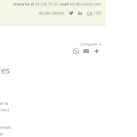
truca'ns al
93 238 79 26
/
mail
info@ramells.com
Accés clients
CA
ES
Compartir a
WhatsApp
Email
Comparteix
tes
e la
 seus
ermini
er