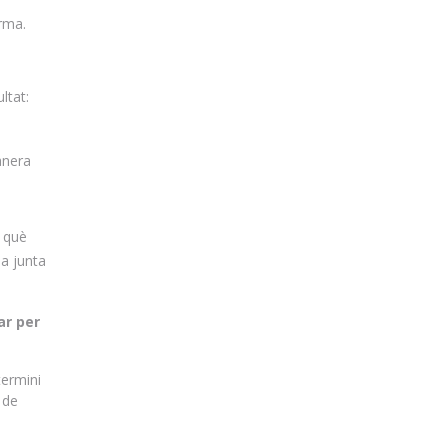
arma.
ltat:
anera
n què
la junta
ar per
termini
 de