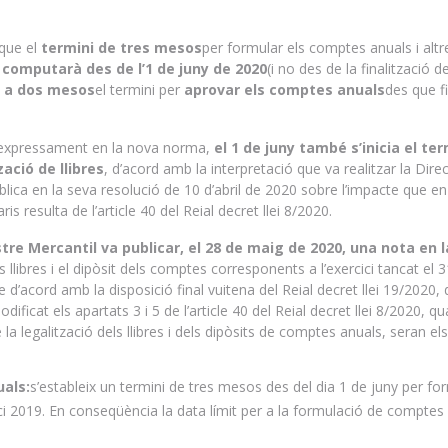
 que el
termini de tres mesos
per formular els comptes anuals i altr
 computarà des de l’1 de juny de 2020
(i no des de la finalització de
x a dos mesos
el termini per
aprovar els comptes anuals
des que fi
 expressament en la nova norma,
el 1 de juny també s’inicia el ter
ació de llibres
, d’acord amb la interpretació que va realitzar la Dire
blica en la seva resolució de 10 d’abril de 2020 sobre l’impacte que en
ris resulta de l’article 40 del Reial decret llei 8/2020.
tre Mercantil va publicar, el 28 de maig de 2020, una nota en 
s llibres i el dipòsit dels comptes corresponents a l’exercici tancat el 
d’acord amb la disposició final vuitena del Reial decret llei 19/2020,
icat els apartats 3 i 5 de l’article 40 del Reial decret llei 8/2020, q
la legalització dels llibres i dels dipòsits de comptes anuals, seran els
als:
s’estableix un termini de tres mesos des del dia 1 de juny per fo
ci 2019. En conseqüència la data límit per a la formulació de comptes