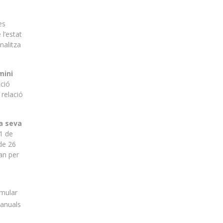
es
 l’estat
nalitza
mini
cció
 relació
la seva
31 de
 de 26
uan per
rmular
 anuals