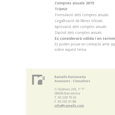
Comptes anuals 2019
Tràmit
Formulació dels comptes anuals
Legalització de llibres oficials
Aprovació dels comptes anuals
Dipòsit dels comptes anuals
Es considerarà vàlida i en termi
Es poden posar en contacte amb aque
sobre aquest tema.
Ramells Ramoneda
Assessors - Consultors
C/ Balmes 203, 1º 1ª
08006 Barcelona
T..93 238 79 26
F. 93 292 01 88
info@ramells.com