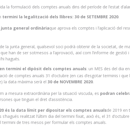
àlida la formulació dels comptes anuals dins del període de l’estat d’al
en
termini la legalització dels llibres: 30 de SETEMBRE 2020
.
 junta general ordinària
que aprova els comptes i l’aplicació del resu
 de la junta general, qualsevol soci podrà obtenir de la societat, de m
que han de ser sotmesos a l’aprovació, així com l’informe de gestió i
n’hi hagués.
en termini el dipòsit dels comptes anuals
: un MES des del dia e
ovació de comptes anuals 31 d’octubre (en cas d’esgotar terminis i que 
re) la data màxima serà el
30 de NOVEMBRE 2020
.
com a mesura extraordinària per la situació viscuda, es
podran celebr
sones que tinguin el dret d’assistència.
0 és la data límit per dipositar els comptes anuals
de 2019 en 
’hagués realitzat l’últim dia del termini fixat, això és, el 31 d’octubre
 termini de tres mesos per formular els comptes anuals.