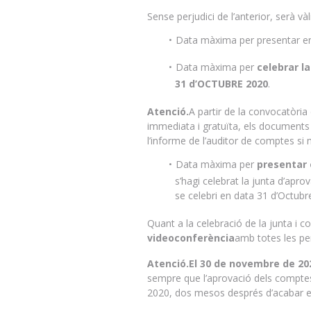
Sense perjudici de l’anterior, serà v
Data màxima per presentar 
Data màxima per
celebrar la
31 d’OCTUBRE 2020
.
Atenció.
A partir de la convocatòria
immediata i gratuïta, els documents 
l’informe de l’auditor de comptes si 
Data màxima per
presentar 
s’hagi celebrat la junta d’apr
se celebri en data 31 d’Octub
Quant a la celebració de la junta i 
videoconferència
amb totes les per
Atenció.El 30 de novembre de 202
sempre que l’aprovació dels comptes s
2020, dos mesos després d’acabar el