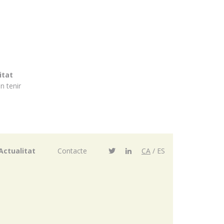
itat
n tenir
Actualitat
Contacte
CA
ES