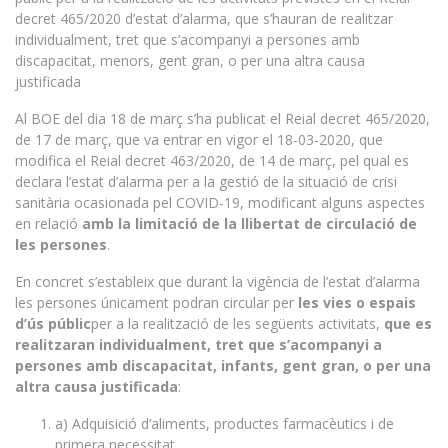
decret 465/2020 d’estat d’alarma, que s’hauran de realitzar
individualment, tret que s’acompanyi a persones amb
discapacitat, menors, gent gran, o per una altra causa
justificada
Al BOE del dia 18 de març s’ha publicat el Reial decret 465/2020,
de 17 de març, que va entrar en vigor el 18-03-2020, que
modifica el Reial decret 463/2020, de 14 de març, pel qual es
declara l’estat d’alarma per a la gestió de la situació de crisi
sanitària ocasionada pel COVID-19, modificant alguns aspectes
en relació
amb la limitació de la llibertat de circulació de
les persones
.
En concret s’estableix que durant la vigència de l’estat d’alarma
les persones únicament podran circular per
les vies o espais
d’ús públic
per a la realització de les següents activitats,
que es
realitzaran individualment, tret que s’acompanyi a
persones amb discapacitat, infants, gent gran, o per una
altra causa justificada
:
a) Adquisició d’aliments, productes farmacèutics i de
primera necessitat.