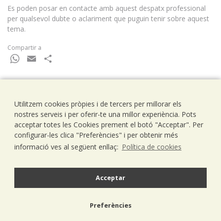
Es poden posar en contacte amb aquest despatx professional
per qualsevol dubte o aclariment que puguin tenir sobre aquest
tema.
Compartir a
WhatsApp
Email
Comparteix
Utilitzem cookies pròpies i de tercers per millorar els
Ramells Ramoneda
nostres serveis i per oferir-te una millor experiència. Pots
Assessors - Consultors
acceptar totes les Cookies prement el botó "Acceptar". Per
C/ Balmes 203, 1º 1ª
configurar-les clica "Preferències" i per obtenir més
08006 Barcelona
informació ves al següent enllaç:
Política de cookies
T..93 238 79 26
F. 93 292 01 88
info@ramells.com
Acceptar
© 2026 - Ramells Ramoneda
Preferències
Avís legal
política de privacitat
política de cookies
disseny web.