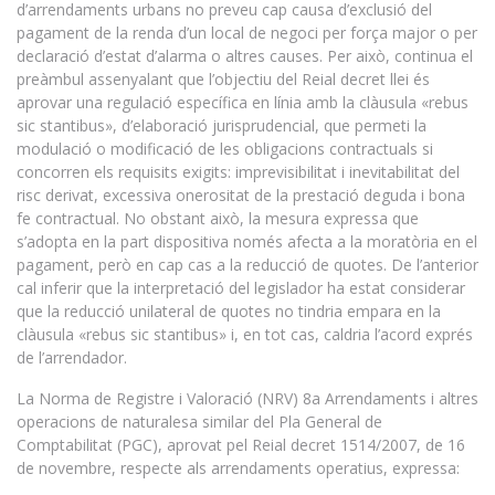
d’arrendaments urbans no preveu cap causa d’exclusió del
pagament de la renda d’un local de negoci per força major o per
declaració d’estat d’alarma o altres causes. Per això, continua el
preàmbul assenyalant que l’objectiu del Reial decret llei és
aprovar una regulació específica en línia amb la clàusula «rebus
sic stantibus», d’elaboració jurisprudencial, que permeti la
modulació o modificació de les obligacions contractuals si
concorren els requisits exigits: imprevisibilitat i inevitabilitat del
risc derivat, excessiva onerositat de la prestació deguda i bona
fe contractual. No obstant això, la mesura expressa que
s’adopta en la part dispositiva només afecta a la moratòria en el
pagament, però en cap cas a la reducció de quotes. De l’anterior
cal inferir que la interpretació del legislador ha estat considerar
que la reducció unilateral de quotes no tindria empara en la
clàusula «rebus sic stantibus» i, en tot cas, caldria l’acord exprés
de l’arrendador.
La Norma de Registre i Valoració (NRV) 8a Arrendaments i altres
operacions de naturalesa similar del Pla General de
Comptabilitat (PGC), aprovat pel Reial decret 1514/2007, de 16
de novembre, respecte als arrendaments operatius, expressa: