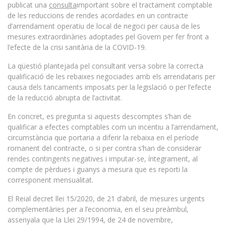
publicat una
consulta
important sobre el tractament comptable
de les reduccions de rendes acordades en un contracte
d’arrendament operatiu de local de negoci per causa de les
mesures extraordinàries adoptades pel Govern per fer front a
l’efecte de la crisi sanitària de la COVID-19.
La qüestió plantejada pel consultant versa sobre la correcta
qualificació de les rebaixes negociades amb els arrendataris per
causa dels tancaments imposats per la legislació o per l’efecte
de la reducció abrupta de l’activitat.
En concret, es pregunta si aquests descomptes s’han de
qualificar a efectes comptables com un incentiu a l’arrendament,
circumstància que portaria a diferir la rebaixa en el període
romanent del contracte, o si per contra s’han de considerar
rendes contingents negatives i imputar-se, íntegrament, al
compte de pèrdues i guanys a mesura que es reporti la
corresponent mensualitat.
El Reial decret llei 15/2020, de 21 d’abril, de mesures urgents
complementàries per a l’economia, en el seu preàmbul,
assenyala que la Llei 29/1994, de 24 de novembre,