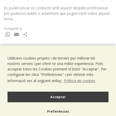
Es poden posar en contacte amb aquest despatx professional
per qualsevol dubte o aclariment que puguin tenir sobre aquest
tema.
Compartir a
WhatsApp
Email
Comparteix
Utilitzem cookies pròpies i de tercers per millorar els
Ramells Ramoneda
nostres serveis i per oferir-te una millor experiència. Pots
Assessors - Consultors
acceptar totes les Cookies prement el botó "Acceptar". Per
C/ Balmes 203, 1º 1ª
configurar-les clica "Preferències" i per obtenir més
08006 Barcelona
informació ves al següent enllaç:
Política de cookies
T..93 238 79 26
F. 93 292 01 88
info@ramells.com
Acceptar
© 2026 - Ramells Ramoneda
Preferències
Avís legal
política de privacitat
política de cookies
disseny web.