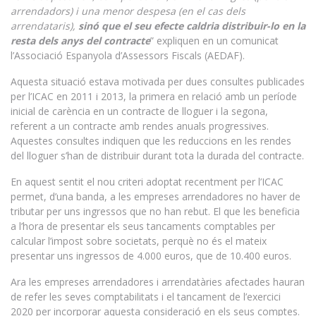
arrendadors) i una menor despesa (en el cas dels
arrendataris),
sinó que el seu efecte caldria distribuir-lo en la
resta dels anys del contracte
” expliquen en un comunicat
l’Associació Espanyola d’Assessors Fiscals (AEDAF).
Aquesta situació estava motivada per dues consultes publicades
per l’ICAC en 2011 i 2013, la primera en relació amb un període
inicial de carència en un contracte de lloguer i la segona,
referent a un contracte amb rendes anuals progressives.
Aquestes consultes indiquen que les reduccions en les rendes
del lloguer s’han de distribuir durant tota la durada del contracte.
En aquest sentit el nou criteri adoptat recentment per l’ICAC
permet, d’una banda, a les empreses arrendadores no haver de
tributar per uns ingressos que no han rebut. El que les beneficia
a l’hora de presentar els seus tancaments comptables per
calcular l’impost sobre societats, perquè no és el mateix
presentar uns ingressos de 4.000 euros, que de 10.400 euros.
Ara les empreses arrendadores i arrendatàries afectades hauran
de refer les seves comptabilitats i el tancament de l’exercici
2020 per incorporar aquesta consideració en els seus comptes.