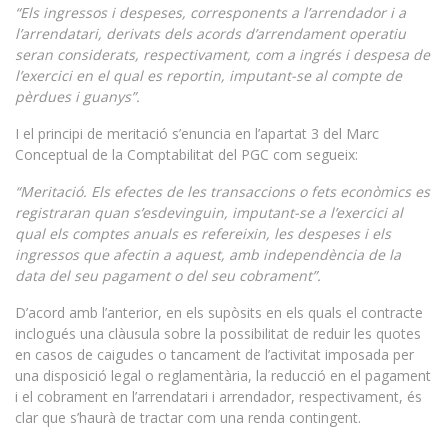
“Els ingressos i despeses, corresponents a l’arrendador i a
l’arrendatari, derivats dels acords d’arrendament operatiu
seran considerats, respectivament, com a ingrés i despesa de
l’exercici en el qual es reportin, imputant-se al compte de
pèrdues i guanys”.
I el principi de meritació s’enuncia en l’apartat 3 del Marc
Conceptual de la Comptabilitat del PGC com segueix:
“Meritació. Els efectes de les transaccions o fets econòmics es
registraran quan s’esdevinguin, imputant-se a l’exercici al
qual els comptes anuals es refereixin, les despeses i els
ingressos que afectin a aquest, amb independència de la
data del seu pagament o del seu cobrament”.
D’acord amb l’anterior, en els supòsits en els quals el contracte
inclogués una clàusula sobre la possibilitat de reduir les quotes
en casos de caigudes o tancament de l’activitat imposada per
una disposició legal o reglamentària, la reducció en el pagament
i el cobrament en l’arrendatari i arrendador, respectivament, és
clar que s’haurà de tractar com una renda contingent.