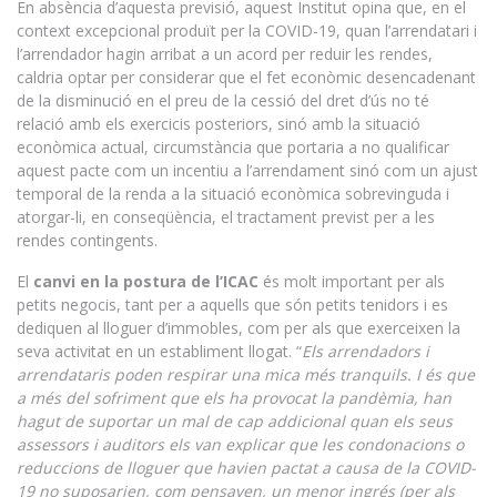
En absència d’aquesta previsió, aquest Institut opina que, en el
context excepcional produït per la COVID-19, quan l’arrendatari i
l’arrendador hagin arribat a un acord per reduir les rendes,
caldria optar per considerar que el fet econòmic desencadenant
de la disminució en el preu de la cessió del dret d’ús no té
relació amb els exercicis posteriors, sinó amb la situació
econòmica actual, circumstància que portaria a no qualificar
aquest pacte com un incentiu a l’arrendament sinó com un ajust
temporal de la renda a la situació econòmica sobrevinguda i
atorgar-li, en conseqüència, el tractament previst per a les
rendes contingents.
El
canvi en la postura de l’ICAC
és molt important per als
petits negocis, tant per a aquells que són petits tenidors i es
dediquen al lloguer d’immobles, com per als que exerceixen la
seva activitat en un establiment llogat. “
Els arrendadors i
arrendataris poden respirar una mica més tranquils. I és que
a més del sofriment que els ha provocat la pandèmia, han
hagut de suportar un mal de cap addicional quan els seus
assessors i auditors els van explicar que les condonacions o
reduccions de lloguer que havien pactat a causa de la COVID-
19 no suposarien, com pensaven, un menor ingrés (per als