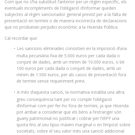
Com que no s’ha substituït l’anterior per un règim específic, els
eventuals incompliments de l’obligació d’informar queden
subjectes al règim sancionador general previst per a la falta de
presentació en termini o de manera incorrecta de declaracions
que no produeixin perjudici econòmic a la Hisenda Pública.
Cal recordar que:
Les sancions eliminades consistien en la imposició d’una
multa pecuniària fixa de 5.000 euros per cada dada o
conjunt de dades, amb un mínim de 10.000 euros, o bé
100 euros per cada dada o conjunt de dades, amb un
mínim de 1.500 euros, per als casos de presentació fora
de termini sense requeriment previ.
A més d’aquesta sanció, la normativa establia una altra
greu conseqüència tant per no complir l’obligació
d’informar com per fer-ho fora de termini, ja que Hisenda
pot arribar a considerar que els béns a l’estranger són
guany patrimonial no justificat i cobrar per l’IRPF una
quota fins al seu tipus màxim marginal o en l’impost sobre
societats, sobre el seu valor més una sanció addicional