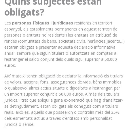
Quins subjectes estan
obligats?
Les
persones físiques i jurídiques
residents en territori
espanyol, els establiments permanents en aquest territori de
persones o entitats no residents i les entitats en atribució de
rendes (comunitats de béns, societats civils, herències jacents…)
estaran obligats a presentar aquesta declaració informativa
anual, sempre que siguin titulars o autoritzats en comptes a
l’estranger el saldo conjunt dels quals sigui superior a 50.000
euros.
Així mateix, tenen obligació de declarar la informació els titulars
de valors, accions, fons, assegurances de vida, béns immobles
o qualssevol altres actius situats o dipositats a l’estranger, per
un import superior conjunt a 50.000 euros. A més dels titulars
jurídics, i tret que apliqui alguna exoneració que hagi d’analitzar-
se detingudament, estan obligats els coneguts com a titulars
reals, això és, aquells que posseeixin o controlin més del 25%
dels esmentats actius a través d’entitats amb personalitat
jurídica o sense.