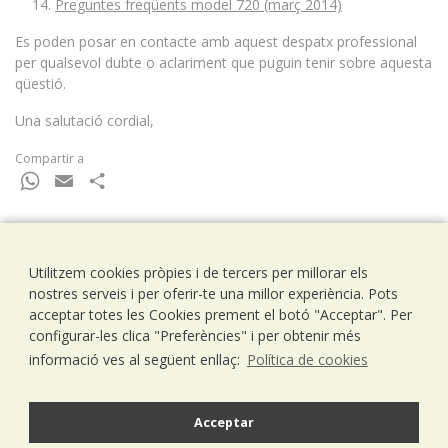
Preguntes freqüents model 720 (març 2014)
Es poden posar en contacte amb aquest despatx professional
per qualsevol dubte o aclariment que puguin tenir sobre aquesta
qüestió.
Una salutació cordial,
Compartir a
WhatsApp
Email
Comparteix
Utilitzem cookies pròpies i de tercers per millorar els
Ramells Ramoneda
nostres serveis i per oferir-te una millor experiència. Pots
Assessors - Consultors
acceptar totes les Cookies prement el botó "Acceptar". Per
C/ Balmes 203, 1º 1ª
configurar-les clica "Preferències" i per obtenir més
08006 Barcelona
informació ves al següent enllaç:
Política de cookies
T..93 238 79 26
F. 93 292 01 88
info@ramells.com
Acceptar