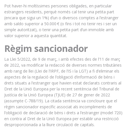
Pot haver-hi moltíssimes persones obligades, en particular
estrangers residents, perquè només cal tenir una petita part
(encara que sigui un 1%) d’un o diversos comptes a l’estranger
amb saldo superior a 50.000 € (o fins i tot no tenir res i ser un
simple autoritzat), o tenir una petita part d’un immoble amb
valor superior a aquesta quantitat.
Règim sancionador
La Llei 5/2022, de 9 de març, i amb efectes des de l’11 de març
de 2022, va modificar la redacció de diverses normes tributàries
amb rang de llei (Llei de l’IRPF, de l’IS i la LGT) a fi d’eliminar els
aspectes de la regulació de l’obligació d’informació de béns i
drets situats a l’estranger que havien estat declarats contraris al
Dret de la Unió Europea per la recent sentència del Tribunal de
Justícia de la Unió Europea (TJUE) de 27 de gener de 2022
(assumpte C-788/19). La citada sentència va concloure que el
règim sancionador específic associat als incompliments de
l’obligació de declaració de béns i drets a l’estranger (model 720)
en contra al Dret de la Unió Europea per establir una restricció
desproporcionada a la lliure circulació de capitals.