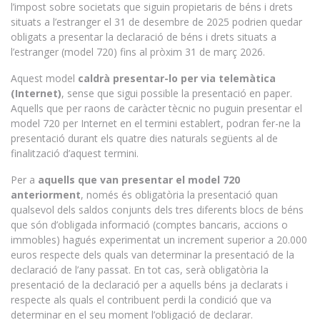
l’impost sobre societats que siguin propietaris de béns i drets
situats a l’estranger el 31 de desembre de 2025 podrien quedar
obligats a presentar la declaració de béns i drets situats a
l’estranger (model 720) fins al pròxim 31 de març 2026.
Aquest model
caldrà presentar-lo per via telemàtica
(Internet)
, sense que sigui possible la presentació en paper.
Aquells que per raons de caràcter tècnic no puguin presentar el
model 720 per Internet en el termini establert, podran fer-ne la
presentació durant els quatre dies naturals següents al de
finalització d’aquest termini.
Per a
aquells que van presentar el model 720
anteriorment
, només és obligatòria la presentació quan
qualsevol dels saldos conjunts dels tres diferents blocs de béns
que són d’obligada informació (comptes bancaris, accions o
immobles) hagués experimentat un increment superior a 20.000
euros respecte dels quals van determinar la presentació de la
declaració de l’any passat. En tot cas, serà obligatòria la
presentació de la declaració per a aquells béns ja declarats i
respecte als quals el contribuent perdi la condició que va
determinar en el seu moment l’obligació de declarar.