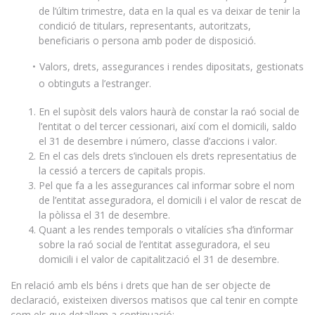
de l’últim trimestre, data en la qual es va deixar de tenir la
condició de titulars, representants, autoritzats,
beneficiaris o persona amb poder de disposició.
Valors, drets, assegurances i rendes dipositats, gestionats
o obtinguts a l’estranger.
En el supòsit dels valors haurà de constar la raó social de
l’entitat o del tercer cessionari, així com el domicili, saldo
el 31 de desembre i número, classe d’accions i valor.
En el cas dels drets s’inclouen els drets representatius de
la cessió a tercers de capitals propis.
Pel que fa a les assegurances cal informar sobre el nom
de l’entitat asseguradora, el domicili i el valor de rescat de
la pòlissa el 31 de desembre.
Quant a les rendes temporals o vitalícies s’ha d’informar
sobre la raó social de l’entitat asseguradora, el seu
domicili i el valor de capitalització el 31 de desembre.
En relació amb els béns i drets que han de ser objecte de
declaració, existeixen diversos matisos que cal tenir en compte
com els que detallem a continuació: