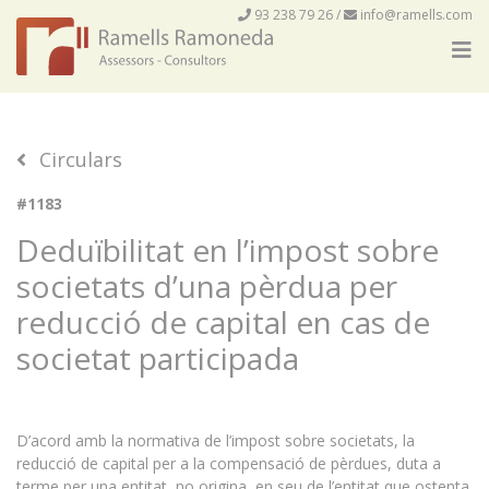
93 238 79 26
/
info@ramells.com
Circulars
#1183
Deduïbilitat en l’impost sobre
societats d’una pèrdua per
reducció de capital en cas de
societat participada
D’acord amb la normativa de l’impost sobre societats, la
reducció de capital per a la compensació de pèrdues, duta a
terme per una entitat, no origina, en seu de l’entitat que ostenta