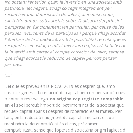
No obstant l’anterior, quan la inversió en una societat amb
patrimoni net negatiu s’hagi corregit íntegrament per
reconèixer una deterioració de valor i, al mateix temps,
existeixin dubtes substancials sobre l’aplicació del principi
d’empresa en funcionament (en particular, per causa de les
pèrdues recurrents de la participada i perquè s’hagi acordat
l’obertura de la liquidació), amb la possibilitat remota que es
recuperi el seu valor, l’entitat inversora registrarà la baixa de
la inversió amb càrrec al compte corrector de valor, sempre
que s’hagi acordat la reducció de capital per compensar
pèrdues.
(…)”.
Del que es preveu en la RICAC 2019 es desprèn que, amb
caràcter general, la reducció de capital per compensar pèrdues
o dotar la reserva legal
no origina cap registre comptable
en el soci
perquè l’import del patrimoni net de la societat que
redueix capital abans i després de l’operació és el mateix. Per
tant, en la reducció i augment de capital simultani, el soci
mantindrà la deterioració, si és el cas, prèviament
comptabilitzat, sense que l’operació societària origini l’aplicació