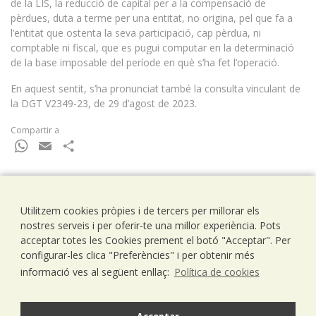
de la LIS, la reducció de capital per a la compensació de
pèrdues, duta a terme per una entitat, no origina, pel que fa a
l’entitat que ostenta la seva participació, cap pèrdua, ni
comptable ni fiscal, que es pugui computar en la determinació
de la base imposable del període en què s’ha fet l’operació.
En aquest sentit, s’ha pronunciat també la consulta vinculant de
la DGT V2349-23, de 29 d’agost de 2023.
Compartir a
WhatsApp
Email
Comparteix
Utilitzem cookies pròpies i de tercers per millorar els
Ramells Ramoneda
nostres serveis i per oferir-te una millor experiència. Pots
Assessors - Consultors
acceptar totes les Cookies prement el botó "Acceptar". Per
C/ Balmes 203, 1º 1ª
configurar-les clica "Preferències" i per obtenir més
08006 Barcelona
informació ves al següent enllaç:
Política de cookies
T..93 238 79 26
F. 93 292 01 88
info@ramells.com