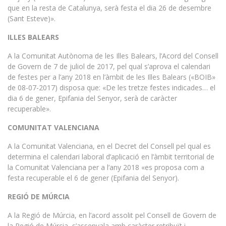
que en la resta de Catalunya, serà festa el dia 26 de desembre
(Sant Esteve)».
ILLES BALEARS
A la Comunitat Autònoma de les Illes Balears, l’Acord del Consell
de Govern de 7 de juliol de 2017, pel qual s’aprova el calendari
de festes per a l’any 2018 en l’àmbit de les Illes Balears («BOIB»
de 08-07-2017) disposa que: «De les tretze festes indicades… el
dia 6 de gener, Epifania del Senyor, serà de caràcter
recuperable».
COMUNITAT VALENCIANA
A la Comunitat Valenciana, en el Decret del Consell pel qual es
determina el calendari laboral d’aplicació en l’àmbit territorial de
la Comunitat Valenciana per a l’any 2018 «es proposa com a
festa recuperable el 6 de gener (Epifania del Senyor).
REGIÓ DE MÚRCIA
A la Regió de Múrcia, en l’acord assolit pel Consell de Govern de
la Regió de Múrcia, s’assenyala amb caràcter retribuït i