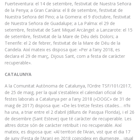
Fuerteventura: el 14 de setembre, festivitat de Nuestra Señora
de la Penya; a Gran Canària: el 8 de setembre, festivitat de
Nuestra Señora del Pino; a la Gomera: el 9 d’octubre, festivitat
de Nuestra Señora de Guadalupe; a La Palma: el 29 de
setembre, festivitat de Sant Miquel Arcàngel: a Lanzarote: el 15
de setembre, festivitat de la Mare de Déu dels Dolors; a
Tenerife: el 2 de febrer, festivitat de la Mare de Déu de la
Candela. Així mateix es disposa que: «Per a l’any 2018, es
declara el 29 de març, Dijous Sant, com a festa de caràcter
recuperable».
CATALUNYA
A la Comunitat Autònoma de Catalunya, l’Ordre TSF/101/2017,
de 25 de maig, per la qual s’estableix el calendari oficial de
festes laborals a Catalunya per a l’any 2018 («DOGC» de 31 de
maig de 2017) disposa que: «De les tretze festes citades… n’hi
ha una, a triar entre el 2 d’abril (dilluns de Pasqua Florida), i el 26
de desembre (Sant Esteve) que té caràcter de recuperable. Les
altres dotze són de caràcter retribuït i no recuperable. Així
mateix, es disposa que: «Al territori de l’Aran, vist que el dia 17
de juny (Festa de l’Aran) en 2018 coincideix en diumenge… igual