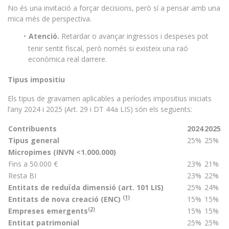
No és una invitació a forçar decisions, però sí a pensar amb una
mica més de perspectiva.
Atenció.
Retardar o avançar ingressos i despeses pot
tenir sentit fiscal, però només si existeix una raó
econòmica real darrere.
Tipus impositiu
Els tipus de gravamen aplicables a períodes impositius iniciats
l’any 2024 i 2025 (Art. 29 i DT 44a LIS) són els següents:
Contribuents
2024
2025
Tipus general
25%
25%
Micropimes (INVN <1.000.000)
Fins a 50.000 €
23%
21%
Resta BI
23%
22%
Entitats de reduïda dimensió (art. 101 LIS)
25%
24%
(1)
Entitats de nova creació (ENC)
15%
15%
(2)
Empreses emergents
15%
15%
Entitat patrimonial
25%
25%