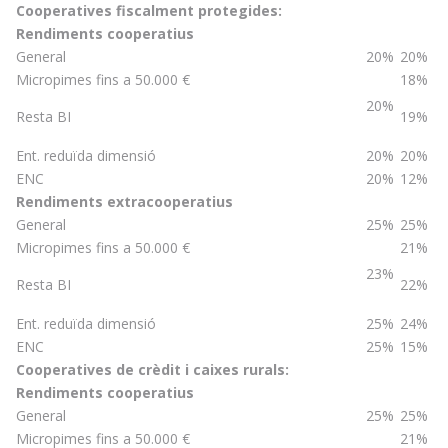
Cooperatives fiscalment protegides:
Rendiments cooperatius
General
20%
20%
Micropimes fins a 50.000 €
18%
20%
Resta BI
19%
Ent. reduïda dimensió
20%
20%
ENC
20%
12%
Rendiments extracooperatius
General
25%
25%
Micropimes fins a 50.000 €
21%
23%
Resta BI
22%
Ent. reduïda dimensió
25%
24%
ENC
25%
15%
Cooperatives de crèdit i caixes rurals:
Rendiments cooperatius
General
25%
25%
Micropimes fins a 50.000 €
21%