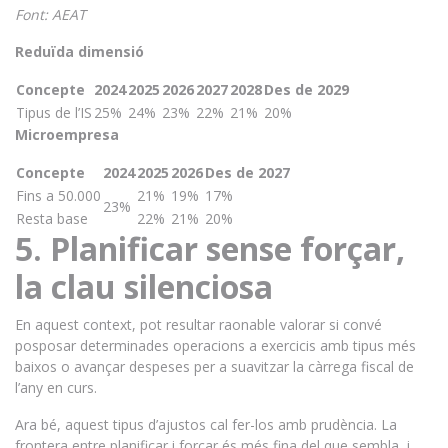
Font: AEAT
Reduïda dimensió
Concepte
2024
2025
2026
2027
2028
Des de 2029
Tipus de l’IS
25%
24%
23%
22%
21%
20%
Microempresa
Concepte
2024
2025
2026
Des de 2027
Fins a 50.000
21%
19%
17%
23%
Resta base
22%
21%
20%
5. Planificar sense forçar,
la clau silenciosa
En aquest context, pot resultar raonable valorar si convé
posposar determinades operacions a exercicis amb tipus més
baixos o avançar despeses per a suavitzar la càrrega fiscal de
l’any en curs.
Ara bé, aquest tipus d’ajustos cal fer-los amb prudència. La
frontera entre planificar i forçar és més fina del que sembla, i