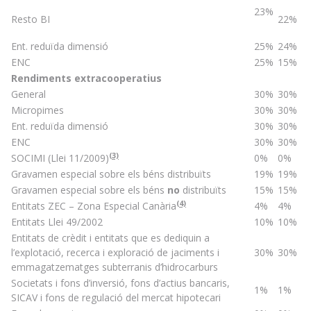
23%
Resto BI
22%
Ent. reduïda dimensió
25%
24%
ENC
25%
15%
Rendiments extracooperatius
General
30%
30%
Micropimes
30%
30%
Ent. reduïda dimensió
30%
30%
ENC
30%
30%
(3)
SOCIMI (Llei 11/2009)
0%
0%
Gravamen especial sobre els béns distribuïts
19%
19%
Gravamen especial sobre els béns
no
distribuïts
15%
15%
(4)
Entitats ZEC – Zona Especial Canària
4%
4%
Entitats Llei 49/2002
10%
10%
Entitats de crèdit i entitats que es dediquin a
l’explotació, recerca i exploració de jaciments i
30%
30%
emmagatzematges subterranis d’hidrocarburs
Societats i fons d’inversió, fons d’actius bancaris,
1%
1%
SICAV i fons de regulació del mercat hipotecari