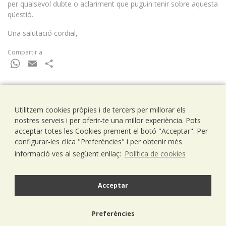
per qualsevol dubte o aclariment que puguin tenir sobre aquesta
qüestió.
Una salutació cordial,
Compartir a
WhatsApp
Email
Comparteix
Utilitzem cookies pròpies i de tercers per millorar els
Ramells Ramoneda
nostres serveis i per oferir-te una millor experiència. Pots
Assessors - Consultors
acceptar totes les Cookies prement el botó "Acceptar". Per
C/ Balmes 203, 1º 1ª
configurar-les clica "Preferències" i per obtenir més
08006 Barcelona
informació ves al següent enllaç:
Política de cookies
T..93 238 79 26
F. 93 292 01 88
info@ramells.com
Acceptar
© 2026 - Ramells Ramoneda
Preferències
Avís legal
política de privacitat
política de cookies
disseny web.