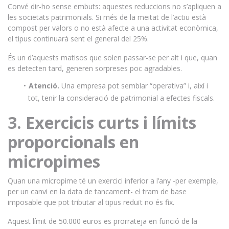
Convé dir-ho sense embuts: aquestes reduccions no s’apliquen a
les societats patrimonials. Si més de la meitat de l’actiu està
compost per valors o no està afecte a una activitat econòmica,
el tipus continuarà sent el general del 25%.
És un d’aquests matisos que solen passar-se per alt i que, quan
es detecten tard, generen sorpreses poc agradables.
Atenció.
Una empresa pot semblar “operativa” i, així i
tot, tenir la consideració de patrimonial a efectes fiscals.
3. Exercicis curts i límits
proporcionals en
micropimes
Quan una micropime té un exercici inferior a l’any -per exemple,
per un canvi en la data de tancament- el tram de base
imposable que pot tributar al tipus reduït no és fix.
Aquest límit de 50.000 euros es prorrateja en funció de la