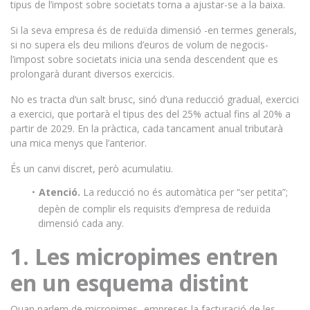
tipus de l’impost sobre societats torna a ajustar-se a la baixa.
Si la seva empresa és de reduïda dimensió -en termes generals,
si no supera els deu milions d’euros de volum de negocis-
l’impost sobre societats inicia una senda descendent que es
prolongarà durant diversos exercicis.
No es tracta d’un salt brusc, sinó d’una reducció gradual, exercici
a exercici, que portarà el tipus des del 25% actual fins al 20% a
partir de 2029. En la pràctica, cada tancament anual tributarà
una mica menys que l’anterior.
És un canvi discret, però acumulatiu.
Atenció.
La reducció no és automàtica per “ser petita”;
depèn de complir els requisits d’empresa de reduïda
dimensió cada any.
1. Les micropimes entren
en un esquema distint
Quan parlem de micropimes -empreses la facturació de les