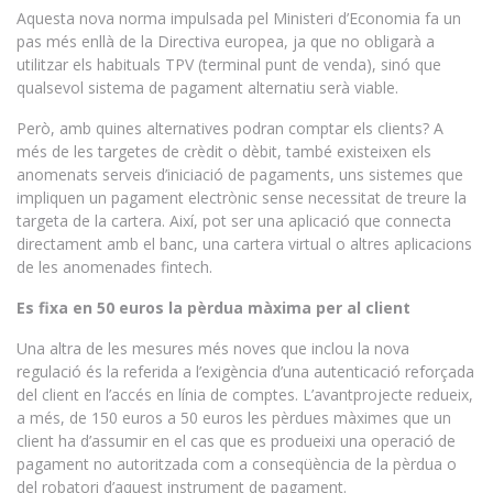
Aquesta nova norma impulsada pel Ministeri d’Economia fa un
pas més enllà de la Directiva europea, ja que no obligarà a
utilitzar els habituals TPV (terminal punt de venda), sinó que
qualsevol sistema de pagament alternatiu serà viable.
Però, amb quines alternatives podran comptar els clients? A
més de les targetes de crèdit o dèbit, també existeixen els
anomenats serveis d’iniciació de pagaments, uns sistemes que
impliquen un pagament electrònic sense necessitat de treure la
targeta de la cartera. Així, pot ser una aplicació que connecta
directament amb el banc, una cartera virtual o altres aplicacions
de les anomenades fintech.
Es fixa en 50 euros la pèrdua màxima per al client
Una altra de les mesures més noves que inclou la nova
regulació és la referida a l’exigència d’una autenticació reforçada
del client en l’accés en línia de comptes. L’avantprojecte redueix,
a més, de 150 euros a 50 euros les pèrdues màximes que un
client ha d’assumir en el cas que es produeixi una operació de
pagament no autoritzada com a conseqüència de la pèrdua o
del robatori d’aquest instrument de pagament.