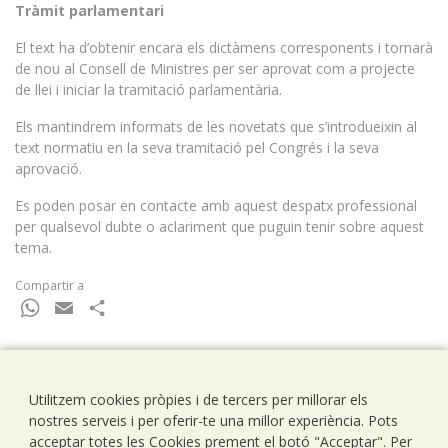
Tràmit parlamentari
El text ha d’obtenir encara els dictàmens corresponents i tornarà
de nou al Consell de Ministres per ser aprovat com a projecte
de llei i iniciar la tramitació parlamentària.
Els mantindrem informats de les novetats que s’introdueixin al
text normatiu en la seva tramitació pel Congrés i la seva
aprovació.
Es poden posar en contacte amb aquest despatx professional
per qualsevol dubte o aclariment que puguin tenir sobre aquest
tema.
Compartir a
WhatsApp
Email
Comparteix
Utilitzem cookies pròpies i de tercers per millorar els
Ramells Ramoneda
nostres serveis i per oferir-te una millor experiència. Pots
Assessors - Consultors
acceptar totes les Cookies prement el botó "Acceptar". Per