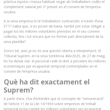
pràctica injusta i massa habitual: negar als treballadors cedits el
complement salarial per IT previst en el conveni de l’empresa
usuària.
A la seva empresa hi té treballadors contractats a través d’una
ETT? Sabia que, si es posen de baixa, també pot estar obligat a
pagar-los les millores voluntàries previstes en el seu conveni
col·lectiu, fins i tot encara que no formin part directament de la
seva plantilla?
Doncs bé, això ja no és una qüestió oberta a interpretació. El
Tribunal Suprem, en la seva Sentència 466/2025, de 27 de maig,
ho ha deixat clar: el personal cedit té dret a percebre les millores
econòmiques per incapacitat temporal contemplades en el
conveni de l’empresa usuària.
Què ha dit exactament el
Suprem?
A partir d’ara, s’ha d’entendre que el concepte de “remuneració”
de l’article 11 de la Llei 14/1994 sobre empreses de treball
temporal inclou també les millores voluntàries per incapacitat