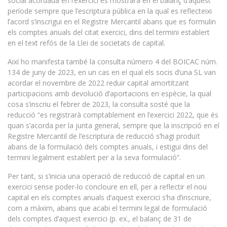
social acordada en l’exercici es mostrarà en el balanç d’aquest
període sempre que l’escriptura pública en la qual es reflecteixi
l’acord s’inscrigui en el Registre Mercantil abans que es formulin
els comptes anuals del citat exercici, dins del termini establert
en el text refós de la Llei de societats de capital.
Així ho manifesta també la consulta número 4 del BOICAC núm.
134 de juny de 2023, en un cas en el qual els socis d’una SL van
acordar el novembre de 2022 reduir capital amortitzant
participacions amb devolució d’aportacions en espècie, la qual
cosa s’inscriu el febrer de 2023, la consulta sosté que la
reducció “es registrarà comptablement en l’exercici 2022, que és
quan s’acorda per la junta general, sempre que la inscripció en el
Registre Mercantil de l’escriptura de reducció s’hagi produït
abans de la formulació dels comptes anuals, i estigui dins del
termini legalment establert per a la seva formulació”.
Per tant, si s’inicia una operació de reducció de capital en un
exercici sense poder-lo concloure en ell, per a reflectir el nou
capital en els comptes anuals d’aquest exercici s’ha d’inscriure,
com a màxim, abans que acabi el termini legal de formulació
dels comptes d’aquest exercici (p. ex., el balanç de 31 de