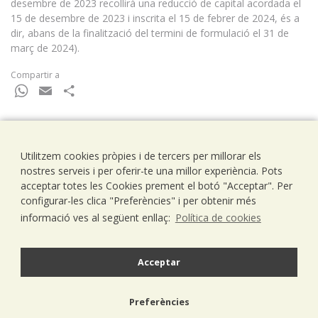
desembre de 2023 recollirà una reducció de capital acordada el
15 de desembre de 2023 i inscrita el 15 de febrer de 2024, és a
dir, abans de la finalització del termini de formulació el 31 de
març de 2024).
Compartir a
WhatsApp
Email
Comparteix
Utilitzem cookies pròpies i de tercers per millorar els
Ramells Ramoneda
nostres serveis i per oferir-te una millor experiència. Pots
Assessors - Consultors
acceptar totes les Cookies prement el botó "Acceptar". Per
C/ Balmes 203, 1º 1ª
configurar-les clica "Preferències" i per obtenir més
08006 Barcelona
informació ves al següent enllaç:
Política de cookies
T..93 238 79 26
F. 93 292 01 88
info@ramells.com
Acceptar
© 2026 - Ramells Ramoneda
Preferències
Avís legal
política de privacitat
política de cookies
disseny web.