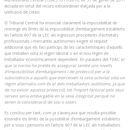
dictada en virtut del recurs extraordinari d’alçada per a la
unificació de criteri.
El Tribunal Central ha enunciat clarament la impossibilitat de
restringir els límits de la impossibilitat d’embargament establerts
en l’article 607 de la LEC als ingressos procedents d’activitats
professionals i mercantils autònomes exigint el requisit
addicional que els faci partícips de les característiques d’aquells
que treballen sota el règim laboral o en el nou règim de
treballador econòmicament dependent. En paraules del TEAC
el
que la norma ha pretès és assegurar també uns nivells
d’impossibilitat d’embargament i de protecció per a la
subsistència a aquells que exerceixen la seva activitat sota un
règim alternatiu com és el dels treballadors autònoms, ja que
de no existir aquesta protecció, tot l’import facturat pels seus
serveis seria embargable en la seva integritat perquè no
tenen la consideració de sou o salari.
Es conclou per tant, com ja s’avançava que resulta possible
estendre els límits de la possibilitat d’embargament establerts
per a sous i pensions en l’article 607 de la LEC als treballadors