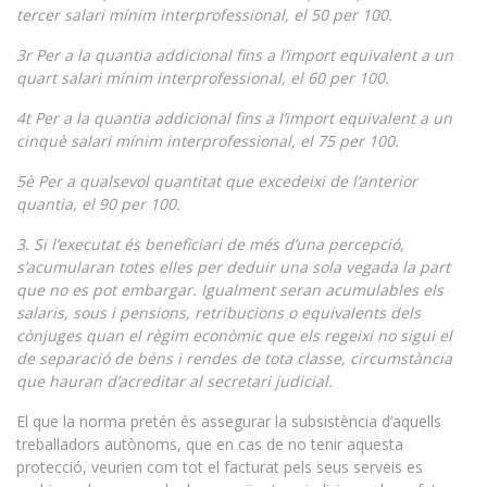
tercer salari mínim interprofessional, el 50 per 100.
3r Per a la quantia addicional fins a l’import equivalent a un
quart salari mínim interprofessional, el 60 per 100.
4t Per a la quantia addicional fins a l’import equivalent a un
cinquè salari mínim interprofessional, el 75 per 100.
5è Per a qualsevol quantitat que excedeixi de l’anterior
quantia, el 90 per 100.
3. Si l’executat és beneficiari de més d’una percepció,
s’acumularan totes elles per deduir una sola vegada la part
que no es pot embargar. Igualment seran acumulables els
salaris, sous i pensions, retribucions o equivalents dels
cònjuges quan el règim econòmic que els regeixi no sigui el
de separació de béns i rendes de tota classe, circumstància
que hauran d’acreditar al secretari judicial.
El que la norma pretén és assegurar la subsistència d’aquells
treballadors autònoms, que en cas de no tenir aquesta
protecció, veurien com tot el facturat pels seus serveis es