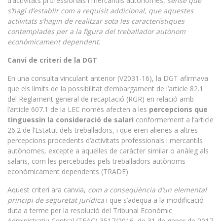
d’activitats professionals i mercantils autònomes,
sense que
s’hagi d’establir com a requisit addicional, que aquestes
activitats s’hagin de realitzar sota les característiques
contemplades per a la figura del treballador autònom
econòmicament dependent
.
Canvi de criteri de la DGT
En una consulta vinculant anterior (V2031-16), la DGT afirmava
que els límits de la possibilitat d’embargament de l’article 82.1
del Reglament general de recaptació (RGR) en relació amb
l’article 607.1 de la LEC només afecten a les
percepcions que
tinguessin la consideració de salari
conformement a l’article
26.2 de l’Estatut dels treballadors, i que eren alienes a altres
percepcions procedents d’activitats professionals i mercantils
autònomes, excepte a aquelles de caràcter similar o anàleg als
salaris, com les percebudes pels treballadors autònoms
econòmicament dependents (TRADE).
Aquest criteri ara canvia,
com a conseqüència d’un elemental
principi de seguretat jurídica
i que s’adequa a la modificació
duta a terme per la resolució del Tribunal Econòmic
Administratiu Central (TEAC) 3517/2016, de 31 de gener de 2017