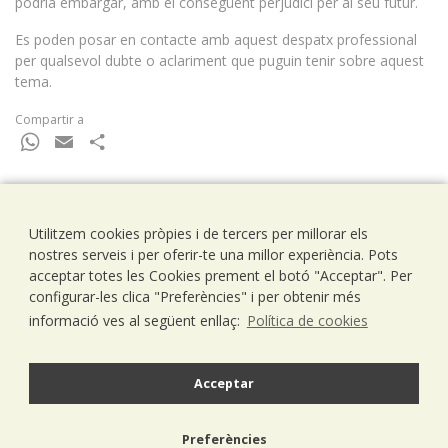
podria embargar, amb el consegüent perjudici per al seu futur.
Es poden posar en contacte amb aquest despatx professional
per qualsevol dubte o aclariment que puguin tenir sobre aquest
tema.
Compartir a
WhatsApp
Email
Comparteix
Utilitzem cookies pròpies i de tercers per millorar els
Ramells Ramoneda
nostres serveis i per oferir-te una millor experiència. Pots
Assessors - Consultors
acceptar totes les Cookies prement el botó "Acceptar". Per
C/ Balmes 203, 1º 1ª
configurar-les clica "Preferències" i per obtenir més
08006 Barcelona
informació ves al següent enllaç:
Política de cookies
T..93 238 79 26
F. 93 292 01 88
info@ramells.com
Acceptar
© 2026 - Ramells Ramoneda
Preferències
Avís legal
política de privacitat
política de cookies
disseny web.