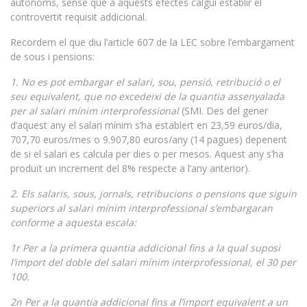
autònoms, sense que a aquests efectes calgui establir el
controvertit requisit addicional.
Recordem el que diu l’article 607 de la LEC sobre l’embargament
de sous i pensions:
1. No es pot embargar el salari, sou, pensió, retribució o el
seu equivalent, que no excedeixi de la quantia assenyalada
per al salari mínim interprofessional
(SMI. Des del gener
d’aquest any el salari mínim s’ha establert en 23,59 euros/dia,
707,70 euros/mes o 9.907,80 euros/any (14 pagues) depenent
de si el salari es calcula per dies o per mesos. Aquest any s’ha
produït un increment del 8% respecte a l’any anterior).
2. Els salaris, sous, jornals, retribucions o pensions que siguin
superiors al salari mínim interprofessional s’embargaran
conforme a aquesta escala:
1r Per a la primera quantia addicional fins a la qual suposi
l’import del doble del salari mínim interprofessional, el 30 per
100.
2n Per a la quantia addicional fins a l’import equivalent a un