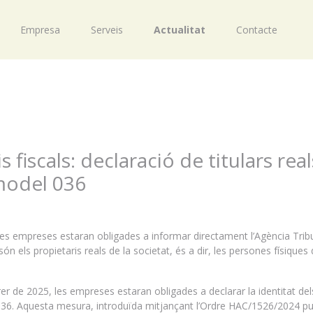
Empresa
Serveis
Actualitat
Contacte
 fiscals: declaració de titulars real
 model 036
, les empreses estaran obligades a informar directament l’Agència Trib
ón els propietaris reals de la societat, és a dir, les persones físiques
er de 2025, les empreses estaran obligades a declarar la identitat de
l 036. Aquesta mesura, introduïda mitjançant l’Ordre HAC/1526/2024 pu