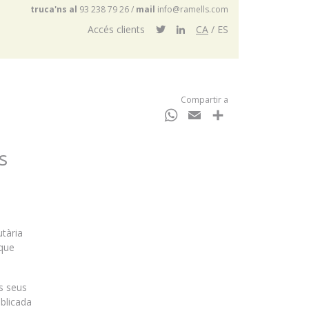
truca'ns al
93 238 79 26
/
mail
info@ramells.com
Accés clients
CA
ES
Compartir a
WhatsApp
Email
Comparteix
s
utària
 que
ls seus
blicada