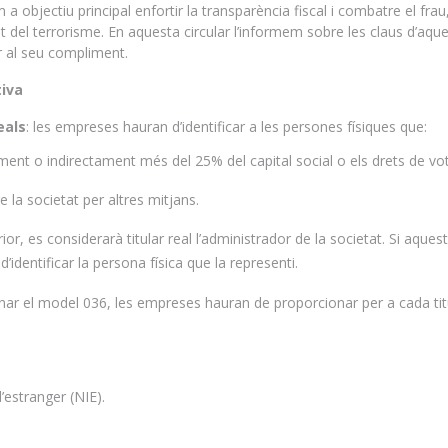
 objectiu principal enfortir la transparència fiscal i combatre el frau,
t del terrorisme. En aquesta circular l’informem sobre les claus d’aqu
r al seu compliment.
tiva
eals
: les empreses hauran d’identificar a les persones físiques que:
ment o indirectament més del 25% del capital social o els drets de vot
e la societat per altres mitjans.
ior, es considerarà titular real l’administrador de la societat. Si aque
 d’identificar la persona física que la representi.
nar el model 036, les empreses hauran de proporcionar per a cada tit
’estranger (NIE).