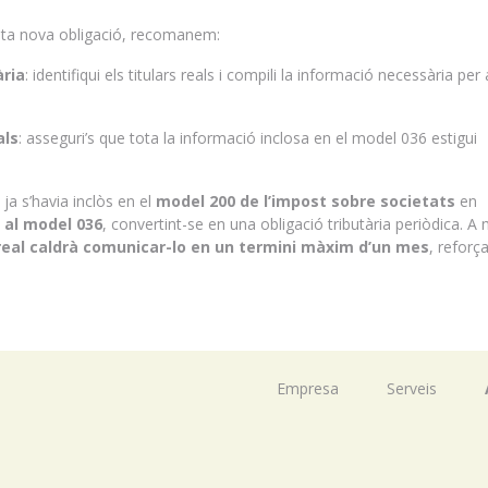
sta nova obligació, recomanem:
ària
: identifiqui els titulars reals i compili la informació necessària per 
als
: asseguri’s que tota la informació inclosa en el model 036 estigui
 ja s’havia inclòs en el
model 200 de l’impost sobre societats
en
 al model 036
, convertint-se en una obligació tributària periòdica. A
t real caldrà comunicar-lo en un termini màxim d’un mes
, reforça
Empresa
Serveis