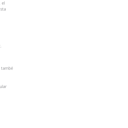
 el
esta
.
st també
ular