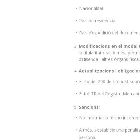
Nacionalitat.
País de residència.
País d’expedició del document 
Modificacions en el model 
la titularitat real. A més, perm
d’Hisenda i altres òrgans fiscal
Actualitzacions i obligacio
El model 200 de l’impost sobre
El full TR del Registre Mercanti
Sancions
:
No informar o fer-ho incorrec
A més, s’estableix una penali
persona.