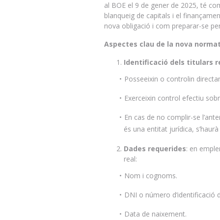
al BOE el 9 de gener de 2025, té com a
blanqueig de capitals i el finançamen
nova obligació i com preparar-se pe
Aspectes clau de la nova norma
Identificació dels titulars r
Posseeixin o controlin directa
Exerceixin control efectiu sobr
En cas de no complir-se l’anter
és una entitat jurídica, s’haurà
Dades requerides
: en emple
real:
Nom i cognoms.
DNI o número d’identificació d
Data de naixement.