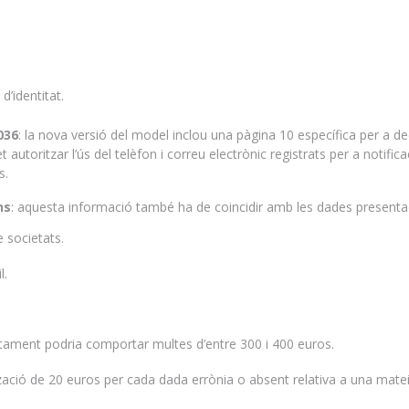
d’identitat.
036
: la nova versió del model inclou una pàgina 10 específica per a de
et autoritzar l’ús del telèfon i correu electrònic registrats per a notific
s.
ns
: aquesta informació també ha de coincidir amb les dades presenta
 societats.
l.
tament podria comportar multes d’entre 300 i 400 euros.
tzació de 20 euros per cada dada errònia o absent relativa a una mate