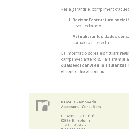
Per a garantir el compliment d’aque
Revisar l’estructura societ
seva declaració.
Actualitzar les dades cens
completa i correcta.
La informació sobre els titulars reals
campanyes anteriors, i ara
s’amplia
qualsevol canvi en la titularita
el control fiscal continu.
Ramells Ramoneda
Assessors - Consultors
C/ Balmes 203, 1º 1ª
08006 Barcelona
T..93 238 79 26