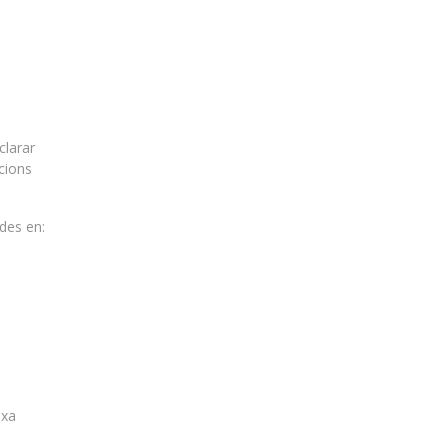
clarar
acions
des en:
ixa