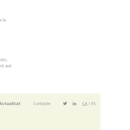
a la
 més,
nt així
Actualitat
Contacte
CA
ES