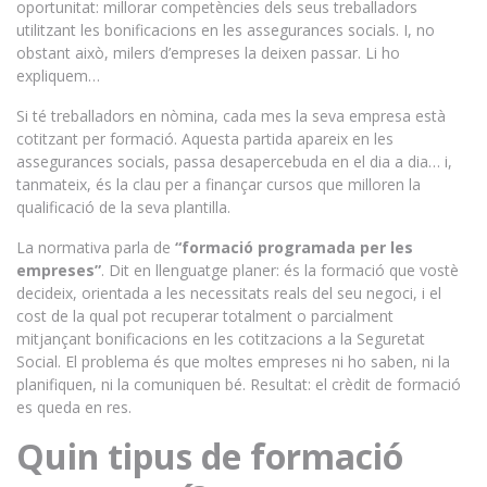
oportunitat: millorar competències dels seus treballadors
utilitzant les bonificacions en les assegurances socials. I, no
obstant això, milers d’empreses la deixen passar. Li ho
expliquem…
Si té treballadors en nòmina, cada mes la seva empresa està
cotitzant per formació. Aquesta partida apareix en les
assegurances socials, passa desapercebuda en el dia a dia… i,
tanmateix, és la clau per a finançar cursos que milloren la
qualificació de la seva plantilla.
La normativa parla de
“formació programada per les
empreses”
. Dit en llenguatge planer: és la formació que vostè
decideix, orientada a les necessitats reals del seu negoci, i el
cost de la qual pot recuperar totalment o parcialment
mitjançant bonificacions en les cotitzacions a la Seguretat
Social. El problema és que moltes empreses ni ho saben, ni la
planifiquen, ni la comuniquen bé. Resultat: el crèdit de formació
es queda en res.
Quin tipus de formació