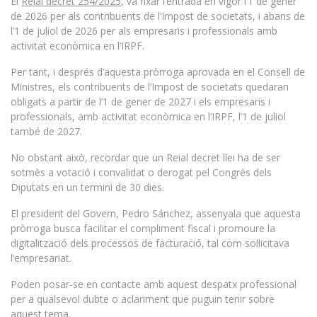
El
Reial decret 254/2025
, va fixar l’entrada en vigor l’1 de gener
de 2026 per als contribuents de l’Impost de societats, i abans de
l’1 de juliol de 2026 per als empresaris i professionals amb
activitat econòmica en l’IRPF.
Per tant, i després d’aquesta pròrroga aprovada en el Consell de
Ministres, els contribuents de l’Impost de societats quedaran
obligats a partir de l’1 de gener de 2027 i els empresaris i
professionals, amb activitat econòmica en l’IRPF, l’1 de juliol
també de 2027.
No obstant això, recordar que un Reial decret llei ha de ser
sotmès a votació i convalidat o derogat pel Congrés dels
Diputats en un termini de 30 dies.
El president del Govern, Pedro Sánchez, assenyala que aquesta
pròrroga busca facilitar el compliment fiscal i promoure la
digitalització dels processos de facturació, tal com sol·licitava
l’empresariat.
Poden posar-se en contacte amb aquest despatx professional
per a qualsevol dubte o aclariment que puguin tenir sobre
aquest tema.