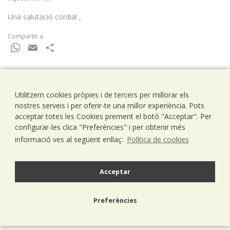
Una salutació cordial ,
Compartir a
WhatsApp
Email
Comparteix
Utilitzem cookies pròpies i de tercers per millorar els
Ramells Ramoneda
nostres serveis i per oferir-te una millor experiència. Pots
Assessors - Consultors
acceptar totes les Cookies prement el botó "Acceptar". Per
C/ Balmes 203, 1º 1ª
configurar-les clica "Preferències" i per obtenir més
08006 Barcelona
informació ves al següent enllaç:
Política de cookies
T..93 238 79 26
F. 93 292 01 88
info@ramells.com
Acceptar
© 2026 - Ramells Ramoneda
Preferències
Avís legal
política de privacitat
política de cookies
disseny web.