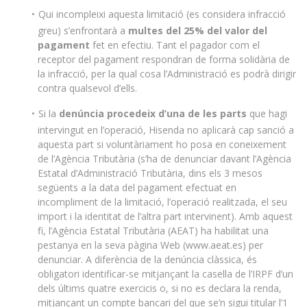
Qui incompleixi aquesta limitació (es considera infracció
greu) s’enfrontarà a
multes del 25% del valor del
pagament
fet en efectiu. Tant el pagador com el
receptor del pagament respondran de forma solidària de
la infracció, per la qual cosa l’Administració es podrà dirigir
contra qualsevol d’ells.
Si la
denúncia procedeix d’una de les parts
que hagi
intervingut en l’operació, Hisenda no aplicarà cap sanció a
aquesta part si voluntàriament ho posa en coneixement
de l’Agència Tributària (s’ha de denunciar davant l’Agència
Estatal d’Administració Tributària, dins els 3 mesos
següents a la data del pagament efectuat en
incompliment de la limitació, l’operació realitzada, el seu
import i la identitat de l’altra part intervinent). Amb aquest
fi, l’Agència Estatal Tributària (AEAT) ha habilitat una
pestanya en la seva pàgina Web (www.aeat.es) per
denunciar. A diferència de la denúncia clàssica, és
obligatori identificar-se mitjançant la casella de l’IRPF d’un
dels últims quatre exercicis o, si no es declara la renda,
mitjançant un compte bancari del que se’n sigui titular l’1