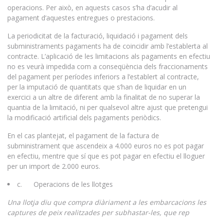
operacions. Per això, en aquests casos s’ha d’acudir al
pagament d’aquestes entregues o prestacions.
La periodicitat de la facturació, liquidació i pagament dels
subministraments pagaments ha de coincidir amb l’establerta al
contracte. L’aplicació de les limitacions als pagaments en efectiu
no es veurà impedida com a conseqüència dels fraccionaments
del pagament per períodes inferiors a l’establert al contracte,
per la imputació de quantitats que s’han de liquidar en un
exercici a un altre de diferent amb la finalitat de no superar la
quantia de la limitació, ni per qualsevol altre ajust que pretengui
la modificació artificial dels pagaments periòdics.
En el cas plantejat, el pagament de la factura de
subministrament que ascendeix a 4.000 euros no es pot pagar
en efectiu, mentre que sí que es pot pagar en efectiu el lloguer
per un import de 2.000 euros.
c. Operacions de les llotges
Una llotja diu que compra diàriament a les embarcacions les
captures de peix realitzades per subhastar-les, que rep