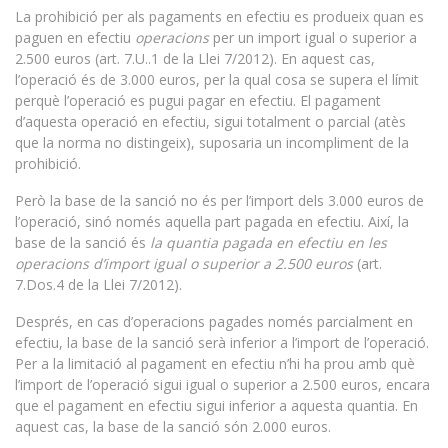
La prohibició per als pagaments en efectiu es produeix quan es
paguen en efectiu
operacions
per un import igual o superior a
2.500 euros (art. 7.U..1 de la Llei 7/2012). En aquest cas,
l’operació és de 3.000 euros, per la qual cosa se supera el límit
perquè l’operació es pugui pagar en efectiu. El pagament
d’aquesta operació en efectiu, sigui totalment o parcial (atès
que la norma no distingeix), suposaria un incompliment de la
prohibició.
Però la base de la sanció no és per l’import dels 3.000 euros de
l’operació, sinó només aquella part pagada en efectiu. Així, la
base de la sanció és
la quantia pagada en efectiu en les
operacions d’import igual o superior a 2.500 euros
(art.
7.Dos.4 de la Llei 7/2012).
Després, en cas d’operacions pagades només parcialment en
efectiu, la base de la sanció serà inferior a l’import de l’operació.
Per a la limitació al pagament en efectiu n’hi ha prou amb què
l’import de l’operació sigui igual o superior a 2.500 euros, encara
que el pagament en efectiu sigui inferior a aquesta quantia. En
aquest cas, la base de la sanció són 2.000 euros.