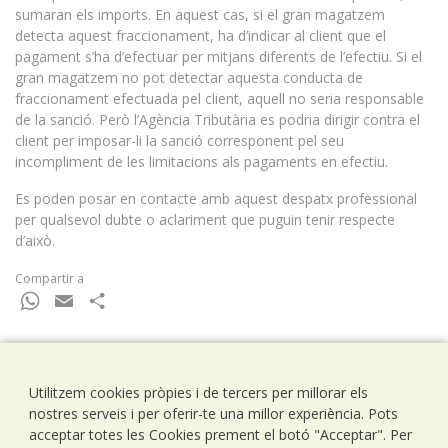
sumaran els imports. En aquest cas, si el gran magatzem
detecta aquest fraccionament, ha d’indicar al client que el
pagament s’ha d’efectuar per mitjans diferents de l’efectiu. Si el
gran magatzem no pot detectar aquesta conducta de
fraccionament efectuada pel client, aquell no seria responsable
de la sanció. Però l’Agència Tributària es podria dirigir contra el
client per imposar-li la sanció corresponent pel seu
incompliment de les limitacions als pagaments en efectiu.
Es poden posar en contacte amb aquest despatx professional
per qualsevol dubte o aclariment que puguin tenir respecte
d’això.
Compartir a
WhatsApp
Email
Comparteix
Utilitzem cookies pròpies i de tercers per millorar els
Ramells Ramoneda
nostres serveis i per oferir-te una millor experiència. Pots
Assessors - Consultors
acceptar totes les Cookies prement el botó "Acceptar". Per