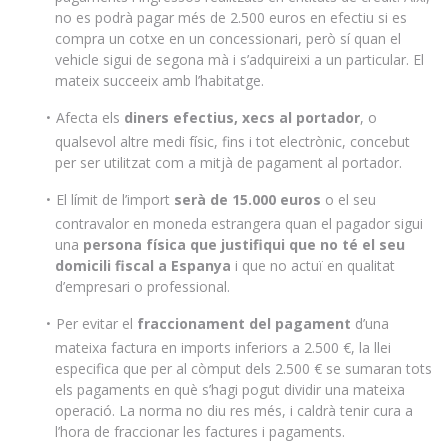
no es podrà pagar més de 2.500 euros en efectiu si es
compra un cotxe en un concessionari, però sí quan el
vehicle sigui de segona mà i s’adquireixi a un particular. El
mateix succeeix amb l’habitatge.
Afecta els
diners efectius, xecs al portador
, o
qualsevol altre medi físic, fins i tot electrònic, concebut
per ser utilitzat com a mitjà de pagament al portador.
El límit de l’import
serà de 15.000 euros
o el seu
contravalor en moneda estrangera quan el pagador sigui
una
persona física que justifiqui que no té el seu
domicili fiscal a Espanya
i que no actuï en qualitat
d’empresari o professional.
Per evitar el
fraccionament del pagament
d’una
mateixa factura en imports inferiors a 2.500 €, la llei
especifica que per al còmput dels 2.500 € se sumaran tots
els pagaments en què s’hagi pogut dividir una mateixa
operació. La norma no diu res més, i caldrà tenir cura a
l’hora de fraccionar les factures i pagaments.