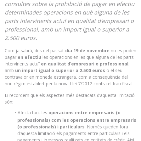
consultes sobre la prohibició de pagar en efectiu
determinades operacions en què alguna de les
parts intervinents actuï en qualitat d’empresari o
professional, amb un import igual o superior a
2.500 euros.
Com ja sabrà, des del passat
dia 19 de novembre
no es poden
pagar
en efectiu
les operacions en les que alguna de les parts
intervinents actuï
en qualitat d’empresari o professional
,
amb
un import igual o superior a 2.500 euros
o el seu
contravalor en moneda estrangera, com a conseqüència del
nou règim establert per la nova Llei 7/2012 contra el frau fiscal.
Li recordem que els aspectes més destacats d’aquesta limitació
són:
Afecta tant les
operacions entre empresaris (o
professionals) com les operacions entre empresaris
(o professionals) i particulars
. Només queden fora
d’aquesta limitació els pagaments entre particulars i els
pagaments i ingressos realitzats en entitats de crèdit. Així,