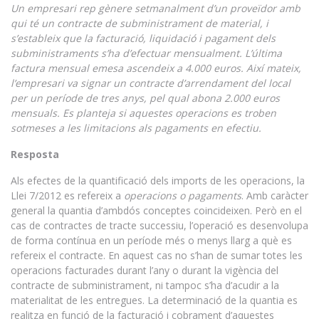
Un empresari rep gènere setmanalment d’un proveïdor amb
qui té un contracte de subministrament de material, i
s’estableix que la facturació, liquidació i pagament dels
subministraments s’ha d’efectuar mensualment. L’última
factura mensual emesa ascendeix a 4.000 euros. Així mateix,
l’empresari va signar un contracte d’arrendament del local
per un període de tres anys, pel qual abona 2.000 euros
mensuals. Es planteja si aquestes operacions es troben
sotmeses a les limitacions als pagaments en efectiu.
Resposta
Als efectes de la quantificació dels imports de les operacions, la
Llei 7/2012 es refereix a
operacions o pagaments
. Amb caràcter
general la quantia d’ambdós conceptes coincideixen. Però en el
cas de contractes de tracte successiu, l’operació es desenvolupa
de forma contínua en un període més o menys llarg a què es
refereix el contracte. En aquest cas no s’han de sumar totes les
operacions facturades durant l’any o durant la vigència del
contracte de subministrament, ni tampoc s’ha d’acudir a la
materialitat de les entregues. La determinació de la quantia es
realitza en funció de la facturació i cobrament d’aquestes