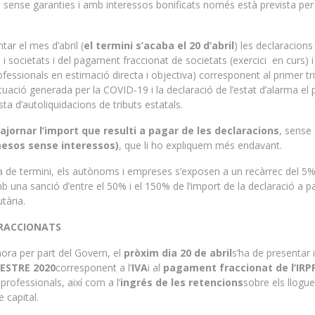
r, sense garanties i amb interessos bonificats només està prevista per
tar el mes d’abril (
el termini s’acaba el 20 d’abril
) les declaracions 
i societats i del pagament fraccionat de societats (exercici en curs) 
ofessionals en estimació directa i objectiva) corresponent al primer t
tuació generada per la COVID-19 i la declaració de l’estat d’alarma el 
a d’autoliquidacions de tributs estatals.
ajornar l’import que resulti a pagar de les declaracions
, sense
mesos sense interessos)
, que li ho expliquem més endavant.
a de termini, els autònoms i empreses s’exposen a un recàrrec del 5% 
 una sanció d’entre el 50% i el 150% de l’import de la declaració a pa
tària.
FRACCIONATS
hora per part del Govern, el
pròxim dia 20 de abril
s’ha de presentar i
MESTRE 2020
corresponent a l’
IVA
i al
pagament fraccionat de l’IRP
 professionals, així com a l’
ingrés de les retencions
sobre els llogu
 capital.