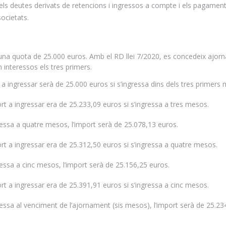
ar els deutes derivats de retencions i ingressos a compte i els pagamen
societats.
una quota de 25.000 euros. Amb el RD llei 7/2020, es concedeix ajor
 interessos els tres primers.
t a ingressar serà de 25.000 euros si s’ingressa dins dels tres primers
ort a ingressar era de 25.233,09 euros si s’ingressa a tres mesos.
gressa a quatre mesos, l’import serà de 25.078,13 euros.
ort a ingressar era de 25.312,50 euros si s’ingressa a quatre mesos.
gressa a cinc mesos, l’import serà de 25.156,25 euros.
ort a ingressar era de 25.391,91 euros si s’ingressa a cinc mesos.
gressa al venciment de l’ajornament (sis mesos), l’import serà de 25.23