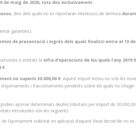
l 30 de maig de 2020, tots dos inclusivament
.
mesos
, dins dels quals no es reportaran interessos de demora
durant
entar garanties):
rmini de presentació i ingrés dels quals finalitzi entre el 13 d
n persones o entitats la
xifra d’operacions de les quals l’any 2019 
4 €
.
nament no superin 30.000,00 €
. Aquest import inclou no sols les nov
sta d’ajornaments i fraccionaments pendents sobre els quals no s’hagin
a podien ajornar determinats deutes tributaris per import de 30.000,00
etats introduïdes són les següents:
e l’ajornament sol·licitat en aplicació d’aquest Reial decret llei no es