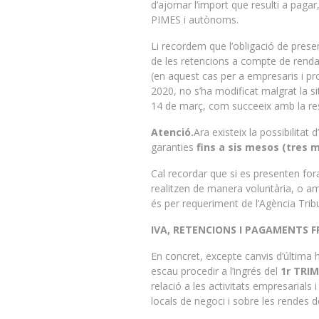
d’ajornar l’import que resulti a paga
PIMES i autònoms.
Li recordem que l’obligació de presen
de les retencions a compte de renda 
(en aquest cas per a empresaris i pr
2020, no s’ha modificat malgrat la si
14 de març, com succeeix amb la rest
Atenció.
Ara existeix la possibilitat d’
garanties
fins a sis mesos (tres 
Cal recordar que si es presenten for
realitzen de manera voluntària, o amb
és per requeriment de l’Agència Tribu
IVA, RETENCIONS I PAGAMENTS 
En concret, excepte canvis d’última 
escau procedir a l’ingrés del
1r TRI
relació a les activitats empresarials i
locals de negoci i sobre les rendes de