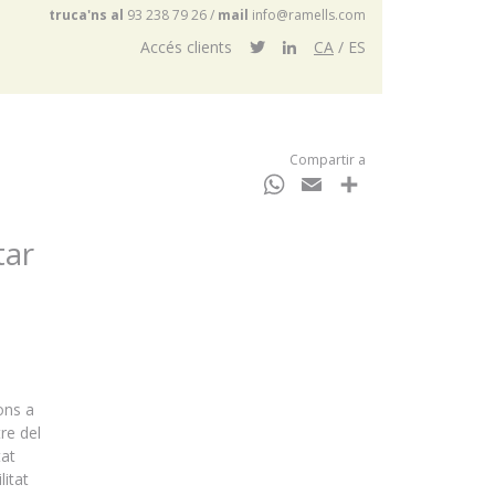
truca'ns al
93 238 79 26
/
mail
info@ramells.com
Accés clients
CA
ES
Compartir a
WhatsApp
Email
Comparteix
tar
ons a
re del
tat
litat