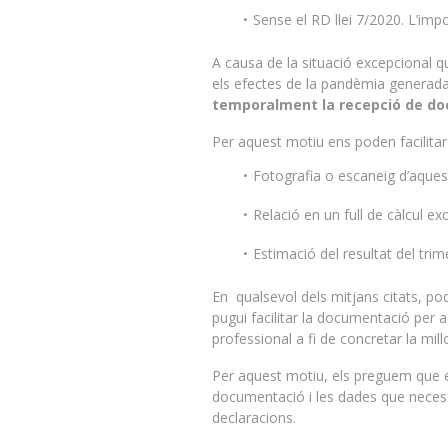
Sense el RD llei 7/2020. L’imp
A causa de la situació excepcional q
els efectes de la pandèmia generad
temporalment la recepció de d
Per aquest motiu ens poden facilitar
Fotografia o escaneig d’aques
Relació en un full de càlcul exc
Estimació del resultat del trim
En qualsevol dels mitjans citats, p
pugui facilitar la documentació per 
professional a fi de concretar la mil
Per aquest motiu, els preguem que e
documentació i les dades que necessi
declaracions.