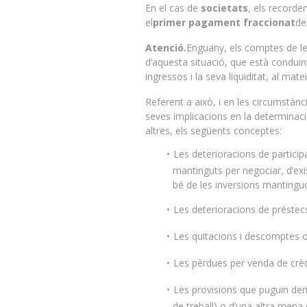
En el cas de
societats
, els record
el
primer pagament fraccionat
de
Atenció.
Enguany, els comptes de l
d’aquesta situació, que està conduint
ingressos i la seva liquiditat, al m
Referent a això, i en les circumstànci
seves implicacions en la determinaci
altres, els següents conceptes:
Les deterioracions de particip
mantinguts per negociar, d’exis
bé de les inversions mantingud
Les deterioracions de préstecs
Les quitacions i descomptes or
Les pèrdues per venda de crèd
Les provisions que puguin der
de treball) o d’una altra mena d