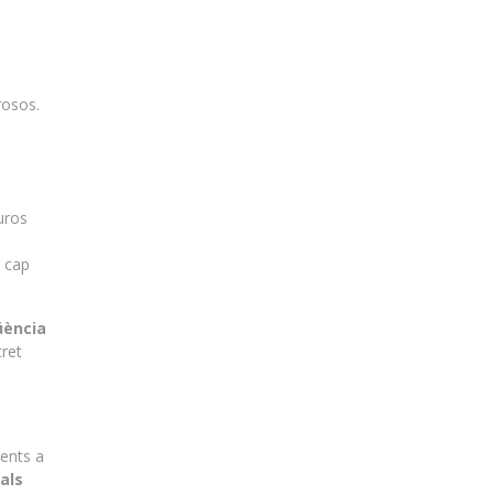
rosos.
uros
r cap
üència
tret
nents a
als