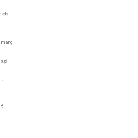
 els
e març
hagi
es
 €,