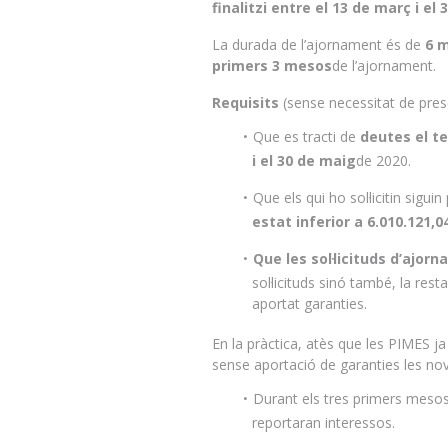
finalitzi entre el 13 de març i e
La durada de l’ajornament és de
6 
primers 3 mesos
de l’ajornament.
Requisits
(sense necessitat de pres
Que es tracti de
deutes el te
i el 30 de maig
de 2020.
Que els qui ho sol·licitin sigui
estat inferior a 6.010.121,0
Que les sol·licituds d’ajor
sol·licituds sinó també, la re
aportat garanties.
En la pràctica, atès que les PIMES j
sense aportació de garanties les nov
Durant els tres primers mesos d
reportaran interessos.