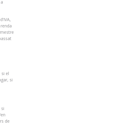
 a
d’IVA,
i renda
rimestre
passat
si el
gar, si
 si
F
en
ers de