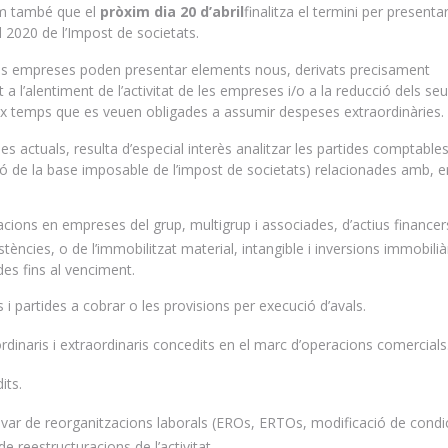
em també que el
pròxim dia 20 d’abril
finalitza el termini per presenta
l 2020 de l’Impost de societats.
es empreses poden presentar elements nous, derivats precisament
 a l’alentiment de l’activitat de les empreses i/o a la reducció dels se
ateix temps que es veuen obligades a assumir despeses extraordinàries.
es actuals, resulta d’especial interès analitzar les partides comptables 
ó de la base imposable de l’impost de societats) relacionades amb, e
acions en empreses del grup, multigrup i associades, d’actius financer
tències, o de l’immobilitzat material, intangible i inversions immobilià
es fins al venciment.
 i partides a cobrar o les provisions per execució d’avals.
dinaris i extraordinaris concedits en el marc d’operacions comercials
its.
ivar de reorganitzacions laborals (EROs, ERTOs, modificació de condi
e reestructuracions de l’activitat.