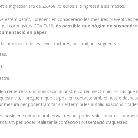
ort a ingressar era de 25.468,75 euros si s’ingressa a sis mesos.
ue estem patint, i prenent en consideració les mesures preventives pe
a pel coronavirus COVID-19,
és possible que hàgim de suspendr
ocumentació en paper
.
 la informació de les seves factures, pels mitjans següents:
tes.
el.
estre.
oden remetre la documentació al nostre correu electrònic. En cas que 
aquesta via, li preguem que es posi en contacte amb el nostre despat
lor mesura per poder tramitar en el termini les autoliquidacions citades
s posin en contacte amb nosaltres per poder solucionar el lliuramen
tarem per poder realitzar la confecció i presentació d’aquestes