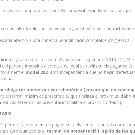
necessari comptabilitzar per reflectir possibles indemnitzacions per
 comercials (devolucions de vendes i garanties) o per contractes one
essària atenció a una correcta periodificació comptable d’ingressos i
ondició de gran empresa (volum d’operacions superior a 6.010.121,04 e
ci del període impositiu a compte del qual es realitzen els pagaments
atòriament el
model 202
, amb independència que no hagin d’efectua
ccionat.
ar obligatòriament per via telemàtica (encara que en conseq
t el termini màxim de presentació, que finalitza el pròxim 20 d’abril (
est cas el termini de presentació finalitza el pròxim 15 d’abril).
TARIS
/2020, permet l’ajornament de pagament dels deutes tributaris correspo
ons i autoliquidacions el
termini de presentació i ingrés de les qu