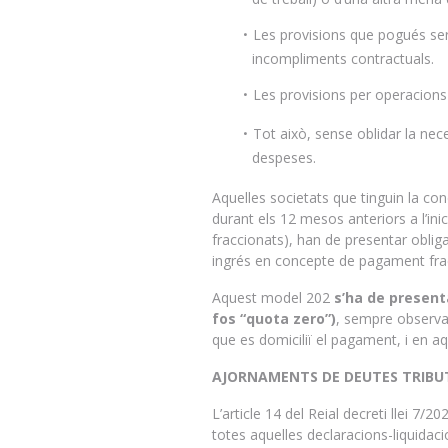
Les provisions que pogués ser 
incompliments contractuals.
Les provisions per operacions
Tot això, sense oblidar la nec
despeses.
Aquelles societats que tinguin la c
durant els 12 mesos anteriors a l’ini
fraccionats), han de presentar oblig
ingrés en concepte de pagament fra
Aquest model 202
s’ha de present
fos “quota zero”)
, sempre observan
que es domiciliï el pagament, i en aqu
AJORNAMENTS DE DEUTES TRIBU
L’article 14 del Reial decreti llei 7
totes aquelles declaracions-liquidaci