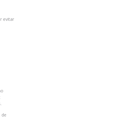
r evitar
e
no
x
.
t de