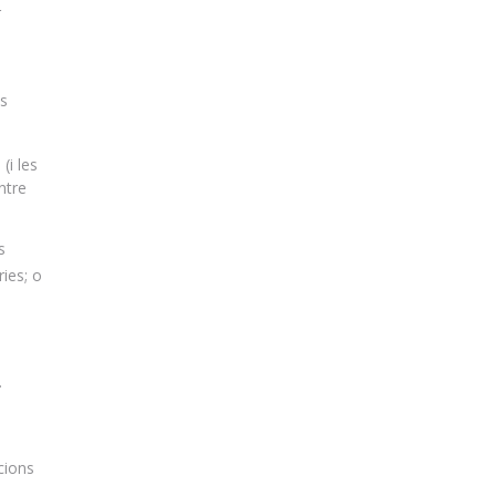
r
us
(i les
ntre
s
ries; o
.
cions