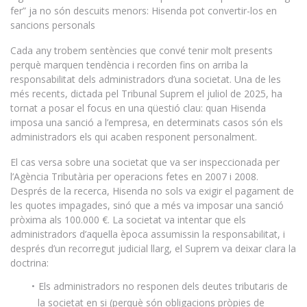
fer” ja no són descuits menors: Hisenda pot convertir-los en
sancions personals
Cada any trobem sentències que convé tenir molt presents
perquè marquen tendència i recorden fins on arriba la
responsabilitat dels administradors d’una societat. Una de les
més recents, dictada pel Tribunal Suprem el juliol de 2025, ha
tornat a posar el focus en una qüestió clau: quan Hisenda
imposa una sanció a l’empresa, en determinats casos són els
administradors els qui acaben responent personalment.
El cas versa sobre una societat que va ser inspeccionada per
l’Agència Tributària per operacions fetes en 2007 i 2008.
Després de la recerca, Hisenda no sols va exigir el pagament de
les quotes impagades, sinó que a més va imposar una sanció
pròxima als 100.000 €. La societat va intentar que els
administradors d’aquella època assumissin la responsabilitat, i
després d’un recorregut judicial llarg, el Suprem va deixar clara la
doctrina:
Els administradors no responen dels deutes tributaris de
la societat en si (perquè són obligacions pròpies de