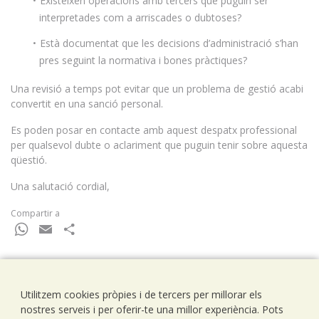
Existeixen operacions amb tercers que puguin ser
interpretades com a arriscades o dubtoses?
Està documentat que les decisions d’administració s’han
pres seguint la normativa i bones pràctiques?
Una revisió a temps pot evitar que un problema de gestió acabi
convertit en una sanció personal.
Es poden posar en contacte amb aquest despatx professional
per qualsevol dubte o aclariment que puguin tenir sobre aquesta
qüestió.
Una salutació cordial,
Compartir a
WhatsApp
Email
Comparteix
Utilitzem cookies pròpies i de tercers per millorar els
Ramells Ramoneda
nostres serveis i per oferir-te una millor experiència. Pots
Assessors - Consultors