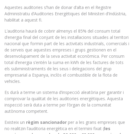
Aquestes auditories s’han de donar d’alta en el Registre
Administratiu d’Auditories Energètiques del Ministeri d’Indústria,
habilitat a aquest fi.
L’auditoria haurà de cobrir almenys el 85% del consum total
d’energia final del conjunt de les instal·lacions situades al territori
nacional que formin part de les activitats industrials, comercials i
de serveis que aquestes empreses i grups gestionen en el
desenvolupament de la seva activitat econòmica. Per consum
total d’energia s’entén la suma en kWh de les factures de tots
els subministraments de les seus i delegacions del grup
empresarial a Espanya, inclòs el combustible de la flota de
vehicles.
Es durà a terme un sistema d’inspecció aleatòria per garantir i
comprovar la qualitat de les auditories energètiques. Aquesta
inspecció serà duta a terme per l’òrgan de la comunitat
autònoma competent.
Existeix un
règim sancionador
per a les grans empreses que
no realitzin l’auditoria energètica en el termini fixat (
les