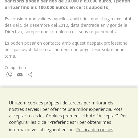
sancions poden ser des de 30.000 a 60.000 euros, i poden
arribar fins als 100.000 euros en certs supòsits
).
Es consideraran vàlides aquelles auditories que s’hagin executat
des del 5 de desembre del 2012, data d’entrada en vigor de la
Directiva, sempre que compleixin els seus requeriments.
Es poden posar en contacte amb aquest despatx professional
per qualsevol dubte o aclariment que pugui tenir sobre aquest
tema.
Compartir a
WhatsApp
Email
Comparteix
Utilitzem cookies pròpies i de tercers per millorar els
Ramells Ramoneda
nostres serveis i per oferir-te una millor experiència. Pots
Assessors - Consultors
acceptar totes les Cookies prement el botó "Acceptar". Per
C/ Balmes 203, 1º 1ª
configurar-les clica "Preferències" i per obtenir més
08006 Barcelona
informació ves al següent enllaç:
Política de cookies
T..93 238 79 26
F. 93 292 01 88