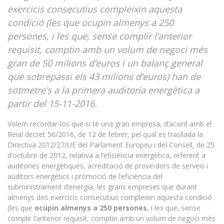
exercicis consecutius compleixin aquesta
condició (les que ocupin almenys a 250
persones, i les que, sense complir l’anterior
requisit, comptin amb un volum de negoci més
gran de 50 milions d’euros i un balanç general
que sobrepassi els 43 milions d’euros) han de
sotmetre’s a la primera auditoria energètica a
partir del 15-11-2016.
Volem recordar-los que si té una gran empresa, d’acord amb el
Reial decret 56/2016, de 12 de febrer, pel qual es trasllada la
Directiva 2012/27/UE del Parlament Europeu i del Consell, de 25
d’octubre de 2012, relativa a l’eficiència energètica, referent a
auditories energètiques, acreditació de proveïdors de serveis i
auditors energètics i promoció de l’eficiència del
subministrament d’energia, les grans empreses que durant
almenys dos exercicis consecutius compleixin aquesta condició
(les que
ocupin almenys a 250 persones
, i les que, sense
complir l’anterior requisit, comptin amb un volum de negoci més