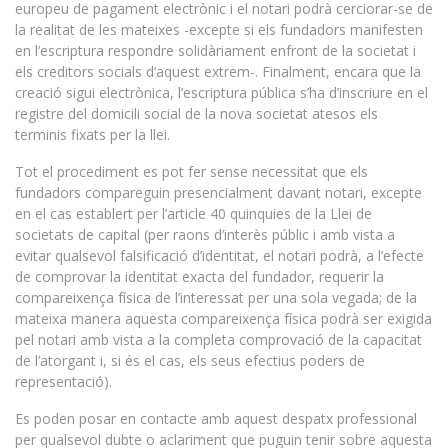
europeu de pagament electrònic i el notari podrà cerciorar-se de
la realitat de les mateixes -excepte si els fundadors manifesten
en l’escriptura respondre solidàriament enfront de la societat i
els creditors socials d’aquest extrem-. Finalment, encara que la
creació sigui electrònica, l’escriptura pública s’ha d’inscriure en el
registre del domicili social de la nova societat atesos els
terminis fixats per la llei.
Tot el procediment es pot fer sense necessitat que els
fundadors compareguin presencialment davant notari, excepte
en el cas establert per l’article 40 quinquies de la Llei de
societats de capital (per raons d’interès públic i amb vista a
evitar qualsevol falsificació d’identitat, el notari podrà, a l’efecte
de comprovar la identitat exacta del fundador, requerir la
compareixença física de l’interessat per una sola vegada; de la
mateixa manera aquesta compareixença física podrà ser exigida
pel notari amb vista a la completa comprovació de la capacitat
de l’atorgant i, si és el cas, els seus efectius poders de
representació).
Es poden posar en contacte amb aquest despatx professional
per qualsevol dubte o aclariment que puguin tenir sobre aquesta