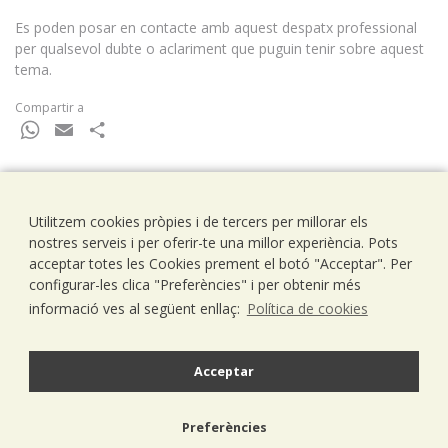
Es poden posar en contacte amb aquest despatx professional
per qualsevol dubte o aclariment que puguin tenir sobre aquest
tema.
Compartir a
WhatsApp
Email
Comparteix
Utilitzem cookies pròpies i de tercers per millorar els
Ramells Ramoneda
nostres serveis i per oferir-te una millor experiència. Pots
Assessors - Consultors
acceptar totes les Cookies prement el botó "Acceptar". Per
C/ Balmes 203, 1º 1ª
configurar-les clica "Preferències" i per obtenir més
08006 Barcelona
informació ves al següent enllaç:
Política de cookies
T..93 238 79 26
F. 93 292 01 88
info@ramells.com
Acceptar
© 2026 - Ramells Ramoneda
Preferències
Avís legal
política de privacitat
política de cookies
disseny web.