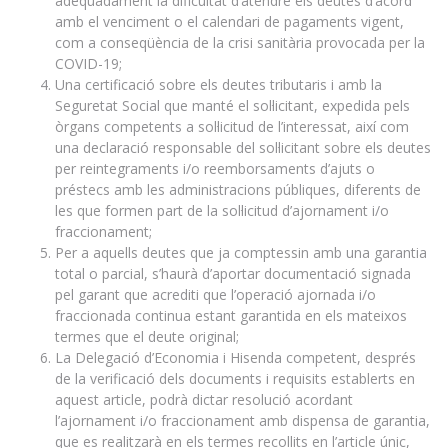
adequadament la dificultat d’atendre els deutes d’acord
amb el venciment o el calendari de pagaments vigent,
com a conseqüència de la crisi sanitària provocada per la
COVID-19;
Una certificació sobre els deutes tributaris i amb la
Seguretat Social que manté el sol·licitant, expedida pels
òrgans competents a sol·licitud de l’interessat, així com
una declaració responsable del sol·licitant sobre els deutes
per reintegraments i/o reemborsaments d’ajuts o
préstecs amb les administracions públiques, diferents de
les que formen part de la sol·licitud d’ajornament i/o
fraccionament;
Per a aquells deutes que ja comptessin amb una garantia
total o parcial, s’haurà d’aportar documentació signada
pel garant que acrediti que l’operació ajornada i/o
fraccionada continua estant garantida en els mateixos
termes que el deute original;
La Delegació d’Economia i Hisenda competent, després
de la verificació dels documents i requisits establerts en
aquest article, podrà dictar resolució acordant
l’ajornament i/o fraccionament amb dispensa de garantia,
que es realitzarà en els termes recollits en l’article únic,