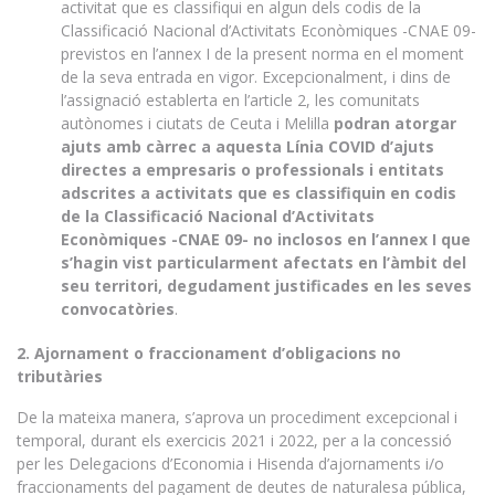
activitat que es classifiqui en algun dels codis de la
Classificació Nacional d’Activitats Econòmiques -CNAE 09-
previstos en l’annex I de la present norma en el moment
de la seva entrada en vigor. Excepcionalment, i dins de
l’assignació establerta en l’article 2, les comunitats
autònomes i ciutats de Ceuta i Melilla
podran atorgar
ajuts amb càrrec a aquesta Línia COVID d’ajuts
directes a empresaris o professionals i entitats
adscrites a activitats que es classifiquin en codis
de la Classificació Nacional d’Activitats
Econòmiques -CNAE 09- no inclosos en l’annex I que
s’hagin vist particularment afectats en l’àmbit del
seu territori, degudament justificades en les seves
convocatòries
.
2. Ajornament o fraccionament d’obligacions no
tributàries
De la mateixa manera, s’aprova un procediment excepcional i
temporal, durant els exercicis 2021 i 2022, per a la concessió
per les Delegacions d’Economia i Hisenda d’ajornaments i/o
fraccionaments del pagament de deutes de naturalesa pública,