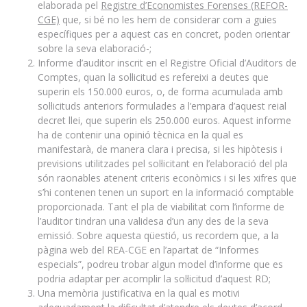
elaborada pel
Registre d’Economistes Forenses (REFOR-
CGE)
que, si bé no les hem de considerar com a guies
específiques per a aquest cas en concret, poden orientar
sobre la seva elaboració-;
Informe d’auditor inscrit en el Registre Oficial d’Auditors de
Comptes, quan la sol·licitud es refereixi a deutes que
superin els 150.000 euros, o, de forma acumulada amb
sol·licituds anteriors formulades a l’empara d’aquest reial
decret llei, que superin els 250.000 euros. Aquest informe
ha de contenir una opinió tècnica en la qual es
manifestarà, de manera clara i precisa, si les hipòtesis i
previsions utilitzades pel sol·licitant en l’elaboració del pla
són raonables atenent criteris econòmics i si les xifres que
s’hi contenen tenen un suport en la informació comptable
proporcionada. Tant el pla de viabilitat com l’informe de
l’auditor tindran una validesa d’un any des de la seva
emissió. Sobre aquesta qüestió, us recordem que, a la
pàgina web del REA-CGE en l’apartat de “Informes
especials”, podreu trobar algun model d’informe que es
podria adaptar per acomplir la sol·licitud d’aquest RD;
Una memòria justificativa en la qual es motivi