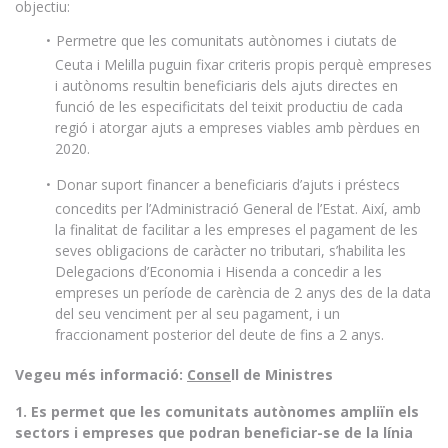
objectiu:
Permetre que les comunitats autònomes i ciutats de
Ceuta i Melilla puguin fixar criteris propis perquè empreses
i autònoms resultin beneficiaris dels ajuts directes en
funció de les especificitats del teixit productiu de cada
regió i atorgar ajuts a empreses viables amb pèrdues en
2020.
Donar suport financer a beneficiaris d’ajuts i préstecs
concedits per l’Administració General de l’Estat. Així, amb
la finalitat de facilitar a les empreses el pagament de les
seves obligacions de caràcter no tributari, s’habilita les
Delegacions d’Economia i Hisenda a concedir a les
empreses un període de carència de 2 anys des de la data
del seu venciment per al seu pagament, i un
fraccionament posterior del deute de fins a 2 anys.
Vegeu més informació:
Conse
ll de Ministres
1. Es permet que les comunitats autònomes ampliïn els
sectors i empreses que podran beneficiar-se de la línia