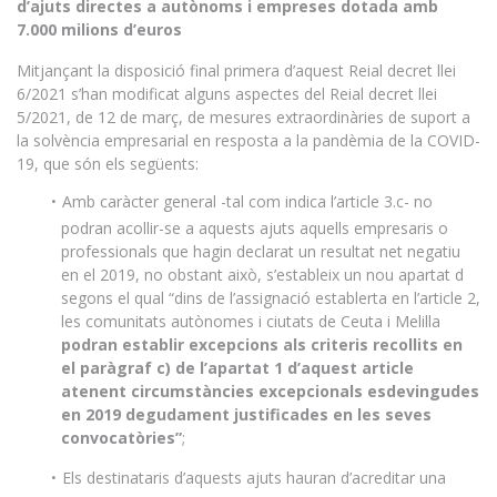
d’ajuts directes a autònoms i empreses dotada amb
7.000 milions d’euros
Mitjançant la disposició final primera d’aquest Reial decret llei
6/2021 s’han modificat alguns aspectes del Reial decret llei
5/2021, de 12 de març, de mesures extraordinàries de suport a
la solvència empresarial en resposta a la pandèmia de la COVID-
19, que són els següents:
Amb caràcter general -tal com indica l’article 3.c- no
podran acollir-se a aquests ajuts aquells empresaris o
professionals que hagin declarat un resultat net negatiu
en el 2019, no obstant això, s’estableix un nou apartat d
segons el qual “dins de l’assignació establerta en l’article 2,
les comunitats autònomes i ciutats de Ceuta i Melilla
podran establir excepcions als criteris recollits en
el paràgraf c) de l’apartat 1 d’aquest article
atenent circumstàncies excepcionals esdevingudes
en 2019 degudament justificades en les seves
convocatòries”
;
Els destinataris d’aquests ajuts hauran d’acreditar una