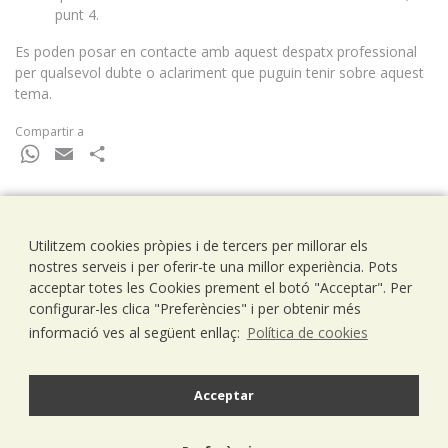
punt 4.
Es poden posar en contacte amb aquest despatx professional
per qualsevol dubte o aclariment que puguin tenir sobre aquest
tema.
Compartir a
WhatsApp
Email
Comparteix
Utilitzem cookies pròpies i de tercers per millorar els
Ramells Ramoneda
nostres serveis i per oferir-te una millor experiència. Pots
Assessors - Consultors
acceptar totes les Cookies prement el botó "Acceptar". Per
C/ Balmes 203, 1º 1ª
configurar-les clica "Preferències" i per obtenir més
08006 Barcelona
informació ves al següent enllaç:
Política de cookies
T..93 238 79 26
F. 93 292 01 88
info@ramells.com
Acceptar
© 2026 - Ramells Ramoneda