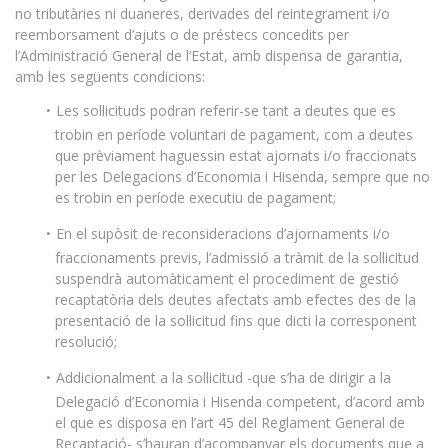
no tributàries ni duaneres, derivades del reintegrament i/o
reemborsament d’ajuts o de préstecs concedits per
l’Administració General de l’Estat, amb dispensa de garantia,
amb les següents condicions:
Les sol·licituds podran referir-se tant a deutes que es
trobin en període voluntari de pagament, com a deutes
que prèviament haguessin estat ajornats i/o fraccionats
per les Delegacions d’Economia i Hisenda, sempre que no
es trobin en període executiu de pagament;
En el supòsit de reconsideracions d’ajornaments i/o
fraccionaments previs, l’admissió a tràmit de la sol·licitud
suspendrà automàticament el procediment de gestió
recaptatòria dels deutes afectats amb efectes des de la
presentació de la sol·licitud fins que dicti la corresponent
resolució;
Addicionalment a la sol·licitud -que s’ha de dirigir a la
Delegació d’Economia i Hisenda competent, d’acord amb
el que es disposa en l’art 45 del Reglament General de
Recaptació- s’hauran d’acompanyar els documents que a