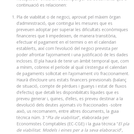
continuació es relacionen:
Pla de viabilitat o de negoci, aprovat pel màxim òrgan
d’administració, que contingui les mesures que es
preveuen adoptar per superar les dificultats econòmiques
financeres que li impedeixen, de manera transitòria,
efectuar el pagament en el termini o en el calendari
establerts, així com l’evolució del negoci prevista per
poder afrontar l’ajornament i una justificació de les dades
incloses. El pla haurà de tenir un àmbit temporal que, com
a mínim, cobreixi el període al qual s’estengui el calendari
de pagaments sol·licitat en l’ajornament i/o fraccionament.
Haurà d’incloure uns estats financers previsionals (balanç
de situació, compte de pèrdues i guanys i estat de fluxos
d’efectiu) que detalli les disponibilitats líquides que es
preveu generar i, quines, d’elles, es preveu destinar a la
devolució dels deutes ajornats i/o fraccionades -sobre
això, us recomanem, entre altres documents, la guia
tècnica núm. 3 “
Pla de viabilitat
“, elaborada per
Economistes Comptables (EC-CGE) i la guia tècnica “
El pla
de viabilitat. Models i eines per a la seva elaboració
“,