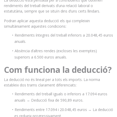
La deducció està pensada per a contribuents que obtenen
rendiments del treball derivats d’una relació laboral o
estatutària, sempre que se situïn dins d’uns certs llindars.
Podran aplicar aquesta deducció els qui compleixin
simultàniament aquestes condicions:
Rendiments íntegres del treball inferiors a 20.048,45 euros
anuals.
Absència d’altres rendes (excloses les exemptes)
superiors a 6.500 euros anuals.
Com funciona la deducció?
La deducció no és lineal per a tots els imports. La norma
estableix dos trams clarament diferenciats:
Rendiments del treball iguals o inferiors a 17.094 euros
anuals → Deducció fixa de 590,89 euros.
Rendiments entre 17.094 i 20.048,45 euros → La deducció
es redueix progressivament.