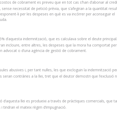
stos de cobrament es preveu que en tot cas s’han d’abonar al credi
, sense necessitat de petició prèvia, que s’afegiran a la quantitat resu
esponent-li per les despeses en què es va incórrer per aconseguir el
uda.
 d’aquesta indemnització, que es calculava sobre el deute principal
an incloure, entre altres, les despeses que la mora ha comportat per
’un advocat o d’una agència de gestió de cobrament.
es abusives i, per tant nul·les, les que excloguin la indemnització pe
seran contràries a la llei, tret que el deutor demostri que l’exclusió 
d’aquesta llei es produeixi a través de pràctiques comercials, que 
s i tindran el mateix règim d’impugnació.