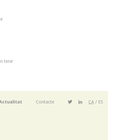
3
de
n tenir
Actualitat
Contacte
CA
ES