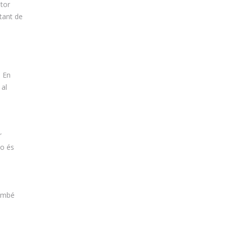
tor
ltant de
. En
 al
r
no és
també