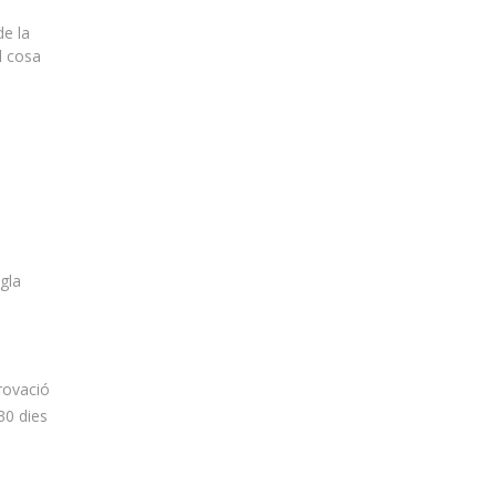
de la
l cosa
gla
rovació
30 dies