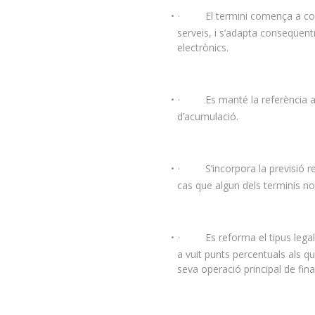
· El termini comença a compt
serveis, i s’adapta conseqüent
electrònics.
· Es manté la referència a l’
d’acumulació.
· S’incorpora la previsió rel
cas que algun dels terminis no
· Es reforma el tipus legal d
a vuit punts percentuals als qu
seva operació principal de fi