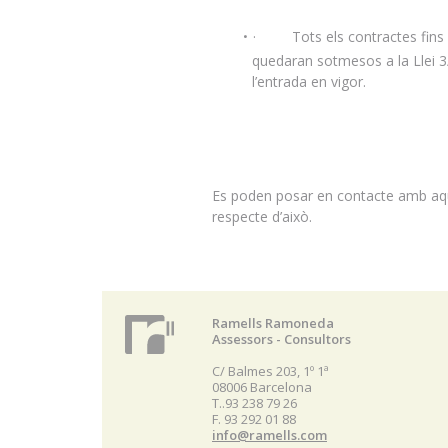
· Tots els contractes fins i t
quedaran sotmesos a la Llei 3/
l’entrada en vigor.
Es poden posar en contacte amb aque
respecte d’això.
Ramells Ramoneda
Assessors - Consultors
C/ Balmes 203, 1º 1ª
08006 Barcelona
T..93 238 79 26
F. 93 292 01 88
info@ramells.com