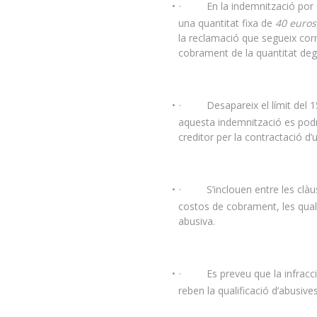
· En la indemnització por co
una quantitat fixa de
40 euros
la reclamació que segueix corr
cobrament de la quantitat deg
· Desapareix el límit del 15%
aquesta indemnització es podr
creditor per la contractació d
· S’inclouen entre les clàusul
costos de cobrament, les quals 
abusiva.
· Es preveu que la infracció 
reben la qualificació d’abusive