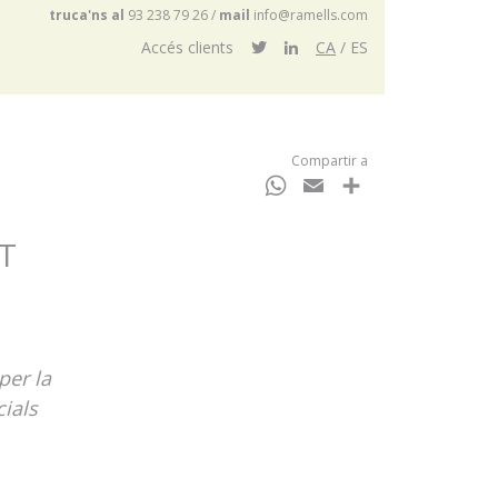
truca'ns al
93 238 79 26
/
mail
info@ramells.com
Accés clients
CA
ES
Compartir a
WhatsApp
Email
Comparteix
T
per la
cials