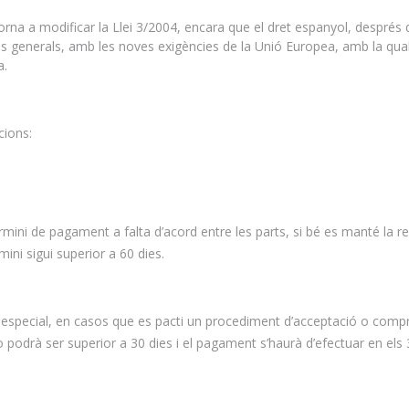
torna a modificar la Llei 3/2004, encara que el dret espanyol, després 
es generals, amb les noves exigències de la Unió Europea, amb la qua
a.
cions:
ini de pagament a falta d’acord entre les parts, si bé es manté la re
ini sigui superior a 60 dies.
pecial, en casos que es pacti un procediment d’acceptació o comp
 podrà ser superior a 30 dies i el pagament s’haurà d’efectuar en els 