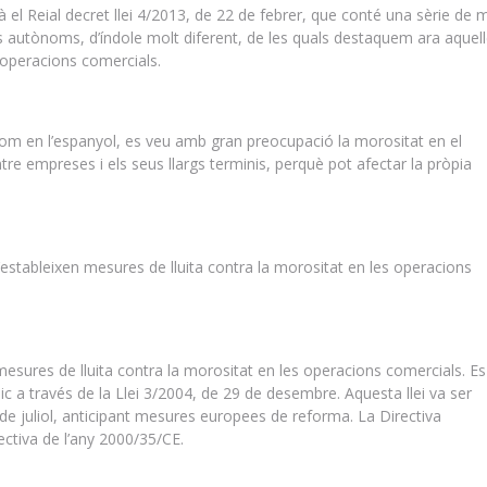
à el Reial decret llei 4/2013, de 22 de febrer, que conté una sèrie de
s autònoms, d’índole molt diferent, de les quals destaquem ara aquel
s operacions comercials.
com en l’espanyol, es veu amb gran preocupació la morositat en el
e empreses i els seus llargs terminis, perquè pot afectar la pròpia
s’estableixen mesures de lluita contra la morositat en les operacions
mesures de lluita contra la morositat en les operacions comercials. Es
ic a través de la Llei 3/2004, de 29 de desembre. Aquesta llei va ser
 de juliol, anticipant mesures europees de reforma. La Directiva
rectiva de l’any 2000/35/CE.