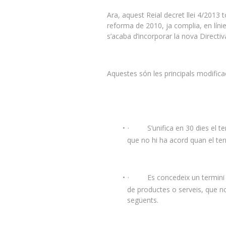
Ara, aquest Reial decret llei 4/2013 
reforma de 2010, ja complia, en líni
s’acaba d’incorporar la nova Directiv
Aquestes són les principals modifica
· S’unifica en 30 dies el term
que no hi ha acord quan el term
· Es concedeix un termini es
de productes o serveis, que no
següents.