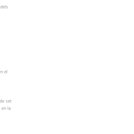
dels
n el
de set
 en la