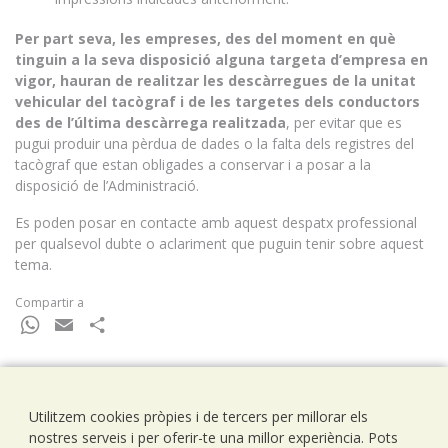
Per part seva, les empreses, des del moment en què
tinguin a la seva disposició alguna targeta d’empresa en
vigor, hauran de realitzar les descàrregues de la unitat
vehicular del tacògraf i de les targetes dels conductors
des de l’última descàrrega realitzada
, per evitar que es
pugui produir una pèrdua de dades o la falta dels registres del
tacògraf que estan obligades a conservar i a posar a la
disposició de l’Administració.
Es poden posar en contacte amb aquest despatx professional
per qualsevol dubte o aclariment que puguin tenir sobre aquest
tema.
Compartir a
WhatsApp
Email
Comparteix
Utilitzem cookies pròpies i de tercers per millorar els
Ramells Ramoneda
nostres serveis i per oferir-te una millor experiència. Pots
Assessors - Consultors