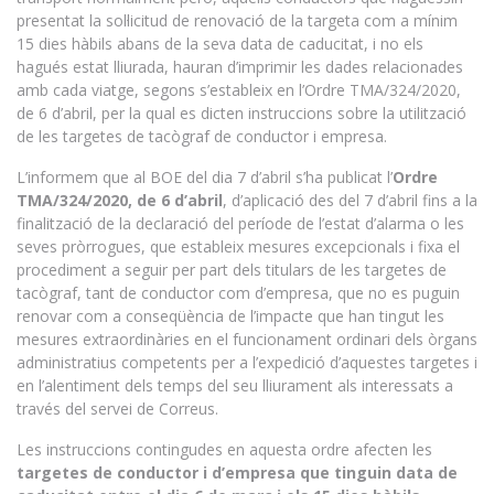
presentat la sol·licitud de renovació de la targeta com a mínim
15 dies hàbils abans de la seva data de caducitat, i no els
hagués estat lliurada, hauran d’imprimir les dades relacionades
amb cada viatge, segons s’estableix en l’Ordre TMA/324/2020,
de 6 d’abril, per la qual es dicten instruccions sobre la utilització
de les targetes de tacògraf de conductor i empresa.
L’informem que al BOE del dia 7 d’abril s’ha publicat l’
Ordre
TMA/324/2020, de 6 d’abril
, d’aplicació des del 7 d’abril fins a la
finalització de la declaració del període de l’estat d’alarma o les
seves pròrrogues, que estableix mesures excepcionals i fixa el
procediment a seguir per part dels titulars de les targetes de
tacògraf, tant de conductor com d’empresa, que no es puguin
renovar com a conseqüència de l’impacte que han tingut les
mesures extraordinàries en el funcionament ordinari dels òrgans
administratius competents per a l’expedició d’aquestes targetes i
en l’alentiment dels temps del seu lliurament als interessats a
través del servei de Correus.
Les instruccions contingudes en aquesta ordre afecten les
targetes de conductor i d’empresa que tinguin data de