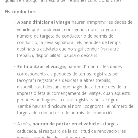
quals se’ls apliqui la mesura per reunir les condicions vistes:
Els
conductors
:
Abans d’iniciar el viatge
hauran d’imprimir les dades del
vehicle que condueixin, consignant: nom i cognoms,
número de targeta de conductor o de permís de
conducció, la seva signatura i els períodes de temps
destinats a activitats que no sigui conduir («un altre
treball»), disponibilitat i pausa o descans.
En finalitzar el viatge
, hauran d’imprimir les dades
corresponents als períodes de temps registrats pel
tacògraf i registrar els dedicats a altres treballs,
disponibilitat i descans que hagin dut a terme des de la
impressió feta al començament del viatge, quan aquests
períodes no haguessin estat registrats pel tacògraf.
També hauran d’incloure el nom i cognoms i el número de
targeta de conductor o de permís de conducció.
A més,
hauran de portar en el vehicle
la targeta
caducada, el resguard de la sol·licitud de renovació i les
impressions indicades anteriorment.