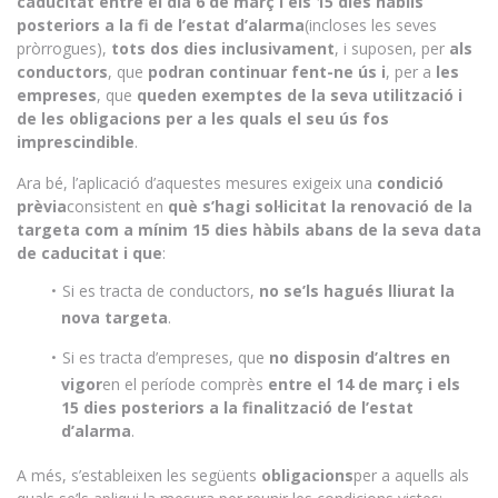
caducitat entre el dia 6 de març i els 15 dies hàbils
posteriors a la fi de l’estat d’alarma
(incloses les seves
pròrrogues),
tots dos dies inclusivament
, i suposen, per
als
conductors
, que
podran continuar fent-ne ús i
, per a
les
empreses
, que
queden exemptes de la seva utilització i
de les obligacions per a les quals el seu ús fos
imprescindible
.
Ara bé, l’aplicació d’aquestes mesures exigeix una
condició
prèvia
consistent en
què s’hagi sol·licitat la renovació de la
targeta com a mínim 15 dies hàbils abans de la seva data
de caducitat i que
:
Si es tracta de conductors,
no se’ls hagués lliurat la
nova targeta
.
Si es tracta d’empreses, que
no disposin d’altres en
vigor
en el període comprès
entre el 14 de març i els
15 dies posteriors a la finalització de l’estat
d’alarma
.
A més, s’estableixen les següents
obligacions
per a aquells als