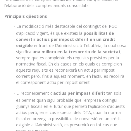
l’elaboració dels comptes anuals consolidats.
Principals qüestions
La modificació més destacable del contingut del PGC
d’aplicació vigent, és que existeix la
possibilitat de
convertir actius per impost diferit en un crèdit
exigible
enfront de l’Administració Tributària, la qual cosa
significa
una millora en la tresoreria de la societat
,
sempre que es compleixin els requisits previstos per la
normativa fiscal. En els casos en els quals es compleixin
aquests requisits es reconeixerà un actiu per impost
corrent però, fins a aquest moment, en l’actiu es recollirà
el corresponent actiu per impost diferit.
El reconeixement d’
actius per impost diferit
tan sols
es permet quan sigui probable que l’empresa obtingui
guanys fiscals en el futur que permeti l’aplicació d’aquests
actius però, en el cas especial dels DTA, quan la norma
fiscal en prevegi la possibilitat de conversió en un crèdit
exigible a l’Administració, es presumirà en tot cas que
seran recuperats.