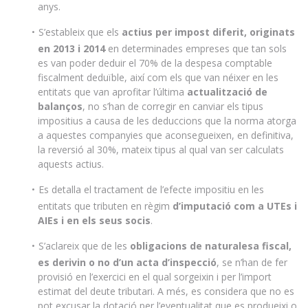
anys.
S’estableix que els
actius per impost diferit, originats
en 2013 i 2014
en determinades empreses que tan sols
es van poder deduir el 70% de la despesa comptable
fiscalment deduïble, així com els que van néixer en les
entitats que van aprofitar l’última
actualització de
balanços
, no s’han de corregir en canviar els tipus
impositius a causa de les deduccions que la norma atorga
a aquestes companyies que aconsegueixen, en definitiva,
la reversió al 30%, mateix tipus al qual van ser calculats
aquests actius.
Es detalla el tractament de l’efecte impositiu en les
entitats que tributen en règim
d’imputació com a UTEs i
AIEs i en els seus socis
.
S’aclareix que de les
obligacions de naturalesa fiscal,
es derivin o no d’un acta d’inspecció
, se n’han de fer
provisió en l’exercici en el qual sorgeixin i per l’import
estimat del deute tributari. A més, es considera que no es
pot excusar la dotació per l’eventualitat que es produeixi o