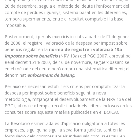
20 de desembre, seguia el mètode del deute i l’enfocament del
compte de pèrdues i guanys; sistema basat en les diferències,
temporals/permanents, entre el resultat comptable i la base
imposable.
Posteriorment, i per als exercicis iniciats a partir de l’1 de gener
de 2008, el registre i valoració de la despesa per impost sobre
beneficis regulat en la
norma de registre i valoració 13a
impostos sobre beneficis
(NRV 13a) del PGC 2007, aprovat pel
Reial decret 1514/2007, de 16 de novembre, segueix basant-se
en el mètode del deute però empra una sistemàtica diferent; el
denominat
enfocament de balanç
.
Per això és necessari establir els criteris per comptabilitzar la
despesa per impost sobre beneficis seguint la nova
metodologia, mitjançant el desenvolupament de la NRV 13a del
PGC i, al mateix temps, recollir i aclarir els criteris inclosos en les
consultes sobre aquesta matèria publicades en el BOICAC.
La Resolució esmentada és d’aplicació obligatòria a totes les
empreses, sigui quina sigui la seva forma jurídica, tant en la
formulació dels comptes anuals individuals com, si escau, en