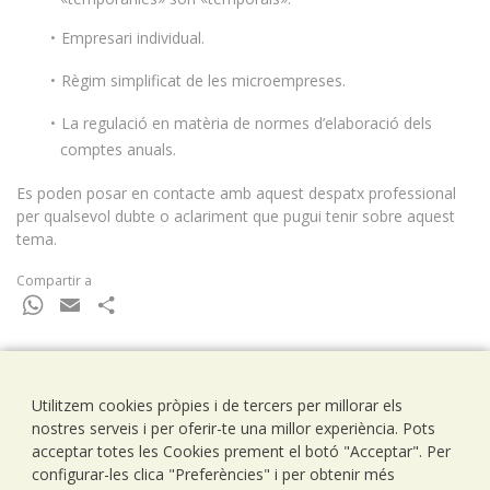
Empresari individual.
Règim simplificat de les microempreses.
La regulació en matèria de normes d’elaboració dels
comptes anuals.
Es poden posar en contacte amb aquest despatx professional
per qualsevol dubte o aclariment que pugui tenir sobre aquest
tema.
Compartir a
WhatsApp
Email
Comparteix
Utilitzem cookies pròpies i de tercers per millorar els
Ramells Ramoneda
nostres serveis i per oferir-te una millor experiència. Pots
Assessors - Consultors
acceptar totes les Cookies prement el botó "Acceptar". Per
C/ Balmes 203, 1º 1ª
configurar-les clica "Preferències" i per obtenir més
08006 Barcelona