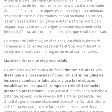
Al treball a distància implantat excepcionalment com a
conseqüència de les mesures de contenció sanitària derivades
de la pandèmia i mentre aquestes es mantinguin, li continuarà
resultant d’aplicació la normativa laboral ordinària. En tot cas,
les empreses estaran obligades a dotar als treballadors dels
mitjans, equips i eines que exigeix el desenvolupament de la
feina a distància, així com al manteniment que resulti necessari.
La negociació col·lectiva, en el seu cas, establirà la forma de
compensació de les despeses del “teletreballador” durant la
pandèmia, si existissin i no haguessin estat compensades.
Mateixos drets que els presencials
Els empleats que treballin a distància
tindran els mateixos
drets que els presencials i no podran sofrir perjudici de
les seves condicions laborals, inclosa la retribució,
estabilitat en l’ocupació, temps de treball, formació i
promoció professional
. La negativa d’un empleat a treballar a
distància, l’exercici de la reversibilitat al treball presencial i les
dificultats per al desenvolupament adequat de l’activitat laboral
a distància exclusivament relacionades amb el canvi d’una
prestació presencial a una altra que inclogui treball a distància,