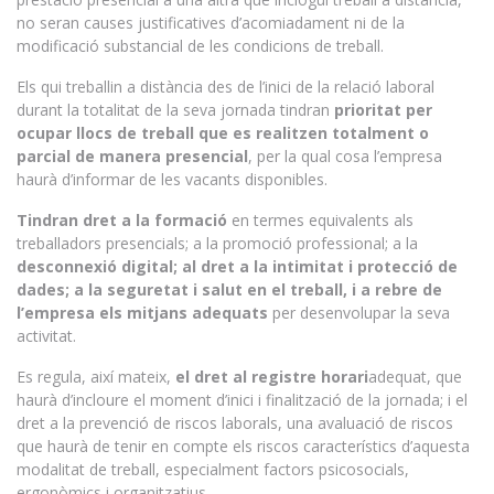
no seran causes justificatives d’acomiadament ni de la
modificació substancial de les condicions de treball.
Els qui treballin a distància des de l’inici de la relació laboral
durant la totalitat de la seva jornada tindran
prioritat per
ocupar llocs de treball que es realitzen totalment o
parcial de manera presencial
, per la qual cosa l’empresa
haurà d’informar de les vacants disponibles.
Tindran dret a la formació
en termes equivalents als
treballadors presencials; a la promoció professional; a la
desconnexió digital; al dret a la intimitat i protecció de
dades; a la seguretat i salut en el treball, i a rebre de
l’empresa els mitjans adequats
per desenvolupar la seva
activitat.
Es regula, així mateix,
el dret al registre horari
adequat, que
haurà d’incloure el moment d’inici i finalització de la jornada; i el
dret a la prevenció de riscos laborals, una avaluació de riscos
que haurà de tenir en compte els riscos característics d’aquesta
modalitat de treball, especialment factors psicosocials,
ergonòmics i organitzatius.