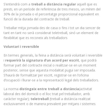
S’entendrà com a
treball a distància regular
aquell que es
presti, en un període de referència de tres mesos, un mínim del
30% de la jornada o el percentatge proporcional equivalent en
funció de la durada del contracte de treball.
Treballar mitja jornada des de casa o fins i tot un dia sencer de
tant en tant no serà considerat teletreball, sinó un element de
flexibilitat que es reconeix als treballadors
Voluntari i reversible
En termes generals, la feina a distància serà voluntari i reversible
i
requerirà la signatura d’un acord per escrit
, que podrà
formar part del contracte inicial o realitzar-se en un moment
posterior, sense que aquesta modalitat pugui ser imposada.
S’haurà de formalitzar per escrit, registrar-se en l’oficina
d’ocupació i lliurar-se a la representació legal dels treballadors.
La norma
distingeix entre treball a distància
(activitat
laboral des del domicili o el lloc triat pel treballador, amb
caràcter regular);
teletreball
(treball a distància realitzat
exclusivament o de manera prevalent per mitjans i sistemes