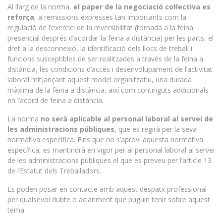
Al llarg de la norma,
el paper de la negociació col·lectiva es
reforça
, a remissions expresses tan importants com la
regulació de l’exercici de la reversibilitat (tornada a la feina
presencial després d’acordar la feina a distància) per les parts, el
dret a la desconnexió, la identificació dels llocs de treball i
funcions susceptibles de ser realitzades a través de la feina a
distància, les condicions d’accés i desenvolupament de l’activitat
laboral mitjançant aquest model organitzatiu, una durada
màxima de la feina a distància, així com continguts addicionals
en l’acord de feina a distància.
La norma
no serà aplicable al personal laboral al servei de
les administracions públiques
, que es regirà per la seva
normativa específica. Fins que no s’aprovi aquesta normativa
específica, es mantindrà en vigor per al personal laboral al servei
de les administracions públiques el que es preveu per l’article 13
de l’Estatut dels Treballadors.
Es poden posar en contacte amb aquest despatx professional
per qualsevol dubte o aclariment que puguin tenir sobre aquest
tema.