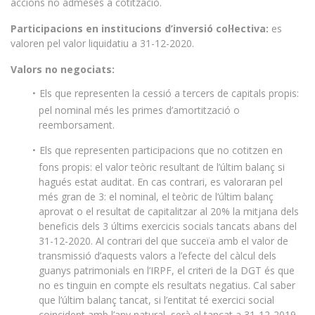
accions no admeses a cotització.
Participacions en institucions d’inversió col·lectiva:
es
valoren pel valor liquidatiu a 31-12-2020.
Valors no negociats:
Els que representen la cessió a tercers de capitals propis:
pel nominal més les primes d’amortització o
reemborsament.
Els que representen participacions que no cotitzen en
fons propis: el valor teòric resultant de l’últim balanç si
hagués estat auditat. En cas contrari, es valoraran pel
més gran de 3: el nominal, el teòric de l’últim balanç
aprovat o el resultat de capitalitzar al 20% la mitjana dels
beneficis dels 3 últims exercicis socials tancats abans del
31-12-2020. Al contrari del que succeïa amb el valor de
transmissió d’aquests valors a l’efecte del càlcul dels
guanys patrimonials en l’IRPF, el criteri de la DGT és que
no es tinguin en compte els resultats negatius. Cal saber
que l’últim balanç tancat, si l’entitat té exercici social
coincident amb l’any natural, serà el tancat a 31-12-2019.