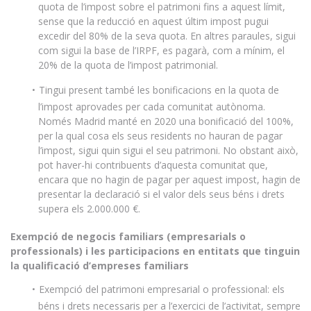
quota de l’impost sobre el patrimoni fins a aquest límit,
sense que la reducció en aquest últim impost pugui
excedir del 80% de la seva quota. En altres paraules, sigui
com sigui la base de l’IRPF, es pagarà, com a mínim, el
20% de la quota de l’impost patrimonial.
Tingui present també les bonificacions en la quota de
l’impost aprovades per cada comunitat autònoma.
Només Madrid manté en 2020 una bonificació del 100%,
per la qual cosa els seus residents no hauran de pagar
l’impost, sigui quin sigui el seu patrimoni. No obstant això,
pot haver-hi contribuents d’aquesta comunitat que,
encara que no hagin de pagar per aquest impost, hagin de
presentar la declaració si el valor dels seus béns i drets
supera els 2.000.000 €.
Exempció de negocis familiars (empresarials o
professionals) i les participacions en entitats que tinguin
la qualificació d’empreses familiars
Exempció del patrimoni empresarial o professional: els
béns i drets necessaris per a l’exercici de l’activitat, sempre