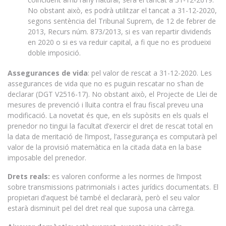
No obstant això, es podrà utilitzar el tancat a 31-12-2020,
segons sentència del Tribunal Suprem, de 12 de febrer de
2013, Recurs núm. 873/2013, si es van repartir dividends
en 2020 o si es va reduir capital, a fi que no es produeixi
doble imposició.
Assegurances de vida
: pel valor de rescat a 31-12-2020. Les
assegurances de vida que no es puguin rescatar no s’han de
declarar (DGT V2516-17). No obstant això, el Projecte de Llei de
mesures de prevenció i lluita contra el frau fiscal preveu una
modificació. La novetat és que, en els supòsits en els quals el
prenedor no tingui la facultat d’exercir el dret de rescat total en
la data de meritació de l’impost, l’assegurança es computarà pel
valor de la provisió matemàtica en la citada data en la base
imposable del prenedor.
Drets reals:
es valoren conforme a les normes de l’impost
sobre transmissions patrimonials i actes jurídics documentats. El
propietari d’aquest bé també el declararà, però el seu valor
estarà disminuït pel del dret real que suposa una càrrega.