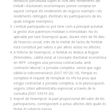
retribució percebuda superi el 50% dels rendiments del
treball i d’activitats econòmiques (sense comptar en
aquest còmput els rendiments de negocis exempts i els
rendiments obtinguts d’entitats les participacions de les
quals estiguin exemptes).
L’entitat participada no pot tenir com a principal activitat
la gestió d’un patrimoni mobiliari o immobiliari. No és
aplicable per tant l’exempció quan, durant més de 90 dies
de l’exercici social, més de la meitat de l’actiu de l’entitat
està constituït per valors o per altres actius no afectes.
A l’efecte de l’exempció, si l’entitat es dedica al lloguer
d’immobles, caldrà estar al concepte d’activitat econòmica
en IRPF -s’exigeix una persona contractada, amb
contracte laboral i a jornada completa- sense que sigui
vàlida la subcontractació (DGT V5120-16). Perquè es
compleixi el requisit de l’empleat no n’hi ha prou que
estigui contractat a jornada completa, si té pluriocupació,
segons criteri administratiu expressat a través de la
consulta (DGT V3319-20).
Import de l’exempció: la part proporcional del valor de les
participacions, corresponent a actius afectes dels quals és
titular el subjecte passiu.