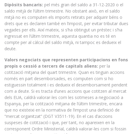
Dipòsits bancaris:
pel més gran del saldo a 31-12-2020 o el
saldo mitjà de l’últim trimestre. No obstant això, en el saldo
mitjà no es computen els imports retirats per adquirir béns o
drets que es declaren també en l’impost, per evitar tributar dues
vegades per ells. Així mateix, si s’ha obtingut un préstec i s’ha
ingressat en l’últim trimestre, aquesta quantia no es té en
compte per al càlcul del saldo mitjà, ni tampoc es dedueix el
deute.
Valors negociats que representen participacions en fons
propis o cessió a tercers de capitals aliens:
per la
cotització mitjana del quart trimestre. Quan es tinguin accions
només en part desemborsades, es computen com si ho
estiguessin totalment i es dedueix el desemborsament pendent
com a deute. Si es tracta d’unes accions que cotitzen al mercat
dels EUA, caldrà valorar-les com les sotmeses a negociació a
Espanya, per la cotització mitjana de l’últim trimestre, encara
que no existeixi en la normativa de l’impost una definició de
“mercat organitzat” (DGT V3511-19). En el cas d’accions
suspeses de cotització i que, per tant, no apareixen en la
corresponent Ordre Ministerial, caldrà valorar-les com si fossin