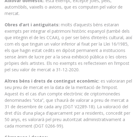
Aixovar domèstic:
està exempt, excepte joies, pells,
automòbils, vaixells o avions, que es computen pel valor de
mercat.
Obres d’art i antiguitats:
molts d’aquests béns estaran
exempts per integrar el patrimoni històric espanyol (també dels
que integrin el de les CCAA), o per ser béns d’interès cultural, així
com els que tinguin un valor inferior al fixat per la Llei 16/1985,
els que hagin estat cedits en dipòsit permanent a institucions
sense ànim de lucre per a la seva exhibició pública o les obres
pròpies dels artistes. Els no exempts es reflecteixen en l’impost
pel seu valor de mercat a 31-12-2020.
Altres béns i drets de contingut econòmic:
es valoraran pel
seu preu de mercat en la data de la meritació de l’impost.
Aquest és el cas d’un compte electrònic de criptomonedes
denominades “iota”, que s’haurà de valorar a preu de mercat a
31 de desembre de cada any (DGT V2289-18). La valoració del
dret d’ús d’una plaça d’aparcament per a residents, concedit per
50 anys, es valorarà pel preu autoritzat administrativament a
cada moment (DGT 0266-99).