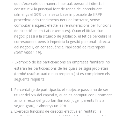
que s’exerceixi de manera habitual, personal i directa i
constitueixi la principal font de renda del contribuent
(almenys el 50% de la seva base imposable de l’IRPF
procedeixi dels rendiments nets de l’activitat, sense
computar a aquest efecte les remuneracions per funcions
de direcció en entitats exemptes). Quan el titular d’un
negoci passi a la situació de jubilació, el fet de percebre la
corresponent pensió impedeix la gestió personal i directa
del negoci i, en conseqüència, l’aplicació de l’exempció
(DGT V0064-19).
Exempció de les participacions en empreses familiars: ho
estaran les participacions de les quals se sigui propietari
(també usufructuari o nua propietat) si es compleixen els
següents requisits:
Percentatge de participació: el subjecte passiu ha de ser
titular del 5% del capital o, quan es computi conjuntament
amb la resta del grup familiar (cònjuge i parents fins a
segon grau), d’almenys un 20%
Exerceixi funcions de direcció efectiva en l’entitat i la