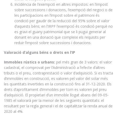
Incidència de l’exempció en altres impostos: en l’impost
sobre successions i donacions, l’exempció del negoci o de
les participacions en l’impost sobre el patrimoni és
condició per gaudir de la reducció del 95% sobre el valor
d’aquests béns; en l’IRPF l’exempció és condició perquè no
es gravi el guany patrimonial que se li pugui generar al
donant en una donació que compleixi els requisits per
reduir l’impost sobre successions i donacions.
Valoració d’alguns béns o drets en l’IP
Immobles rústics o urbans:
pel més gran de 3 valors: el valor
cadastral, el comprovat per l’Administració a l’efecte d’altres
tributs o el preu, contraprestació o valor d’adquisició. Si es tracta
d’immobles en construcció, es valoren pel valor del solar més
les quantitats invertides en la construcció fins al 31-12-2020. Els
drets d’aprofitament d’immobles per torn es valoren pel preu
d’adquisició. El propietari d’un immoble llogat abans del 09-05-
1985 el valorarà per la menor de les següents quantitats: el
resultant per la regla general i el de capitalitzar la renda anual de
2020 al 4%.