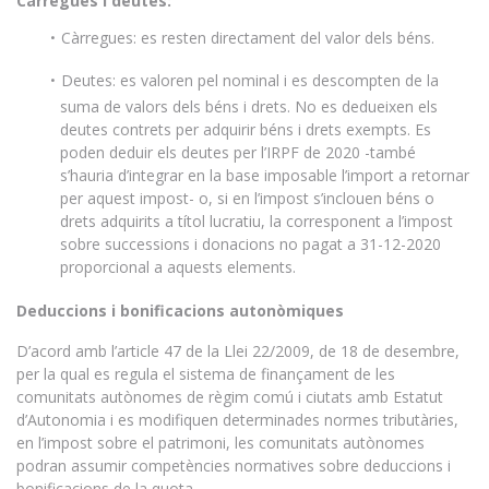
Càrregues i deutes:
Càrregues: es resten directament del valor dels béns.
Deutes: es valoren pel nominal i es descompten de la
suma de valors dels béns i drets. No es dedueixen els
deutes contrets per adquirir béns i drets exempts. Es
poden deduir els deutes per l’IRPF de 2020 -també
s’hauria d’integrar en la base imposable l’import a retornar
per aquest impost- o, si en l’impost s’inclouen béns o
drets adquirits a títol lucratiu, la corresponent a l’impost
sobre successions i donacions no pagat a 31-12-2020
proporcional a aquests elements.
Deduccions i bonificacions autonòmiques
D’acord amb l’article 47 de la Llei 22/2009, de 18 de desembre,
per la qual es regula el sistema de finançament de les
comunitats autònomes de règim comú i ciutats amb Estatut
d’Autonomia i es modifiquen determinades normes tributàries,
en l’impost sobre el patrimoni, les comunitats autònomes
podran assumir competències normatives sobre deduccions i
bonificacions de la quota.