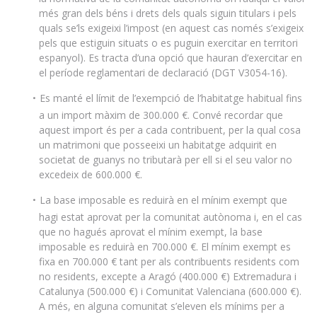
més gran dels béns i drets dels quals siguin titulars i pels
quals se’ls exigeixi l’impost (en aquest cas només s’exigeix
pels que estiguin situats o es puguin exercitar en territori
espanyol). Es tracta d’una opció que hauran d’exercitar en
el període reglamentari de declaració (DGT V3054-16).
Es manté el límit de l’exempció de l’habitatge habitual fins
a un import màxim de 300.000 €. Convé recordar que
aquest import és per a cada contribuent, per la qual cosa
un matrimoni que posseeixi un habitatge adquirit en
societat de guanys no tributarà per ell si el seu valor no
excedeix de 600.000 €.
La base imposable es reduirà en el mínim exempt que
hagi estat aprovat per la comunitat autònoma i, en el cas
que no hagués aprovat el mínim exempt, la base
imposable es reduirà en 700.000 €. El mínim exempt es
fixa en 700.000 € tant per als contribuents residents com
no residents, excepte a Aragó (400.000 €) Extremadura i
Catalunya (500.000 €) i Comunitat Valenciana (600.000 €).
A més, en alguna comunitat s’eleven els mínims per a