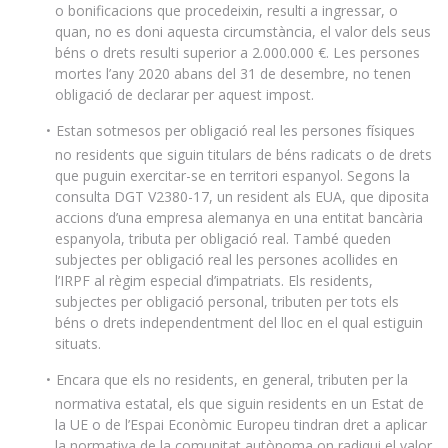
o bonificacions que procedeixin, resulti a ingressar, o
quan, no es doni aquesta circumstància, el valor dels seus
béns o drets resulti superior a 2.000.000 €. Les persones
mortes l’any 2020 abans del 31 de desembre, no tenen
obligació de declarar per aquest impost.
Estan sotmesos per obligació real les persones físiques
no residents que siguin titulars de béns radicats o de drets
que puguin exercitar-se en territori espanyol. Segons la
consulta DGT V2380-17, un resident als EUA, que diposita
accions d’una empresa alemanya en una entitat bancària
espanyola, tributa per obligació real. També queden
subjectes per obligació real les persones acollides en
l’IRPF al règim especial d’impatriats. Els residents,
subjectes per obligació personal, tributen per tots els
béns o drets independentment del lloc en el qual estiguin
situats.
Encara que els no residents, en general, tributen per la
normativa estatal, els que siguin residents en un Estat de
la UE o de l’Espai Econòmic Europeu tindran dret a aplicar
la normativa de la comunitat autònoma on radiqui el valor