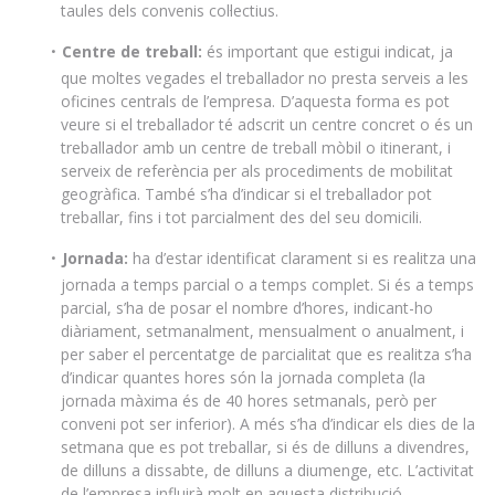
taules dels convenis col·lectius.
Centre de treball:
és important que estigui indicat, ja
que moltes vegades el treballador no presta serveis a les
oficines centrals de l’empresa. D’aquesta forma es pot
veure si el treballador té adscrit un centre concret o és un
treballador amb un centre de treball mòbil o itinerant, i
serveix de referència per als procediments de mobilitat
geogràfica. També s’ha d’indicar si el treballador pot
treballar, fins i tot parcialment des del seu domicili.
Jornada:
ha d’estar identificat clarament si es realitza una
jornada a temps parcial o a temps complet. Si és a temps
parcial, s’ha de posar el nombre d’hores, indicant-ho
diàriament, setmanalment, mensualment o anualment, i
per saber el percentatge de parcialitat que es realitza s’ha
d’indicar quantes hores són la jornada completa (la
jornada màxima és de 40 hores setmanals, però per
conveni pot ser inferior). A més s’ha d’indicar els dies de la
setmana que es pot treballar, si és de dilluns a divendres,
de dilluns a dissabte, de dilluns a diumenge, etc. L’activitat
de l’empresa influirà molt en aquesta distribució.