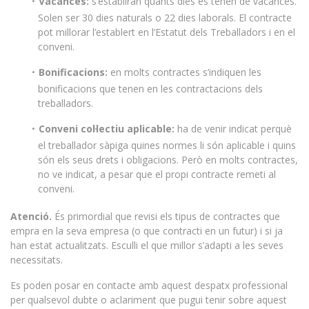
Vacances:
s’establiran quants dies es tenen de vacances.
Solen ser 30 dies naturals o 22 dies laborals. El contracte
pot millorar l’establert en l’Estatut dels Treballadors i en el
conveni.
Bonificacions:
en molts contractes s’indiquen les
bonificacions que tenen en les contractacions dels
treballadors.
Conveni col·lectiu aplicable:
ha de venir indicat perquè
el treballador sàpiga quines normes li són aplicable i quins
són els seus drets i obligacions. Però en molts contractes,
no ve indicat, a pesar que el propi contracte remeti al
conveni.
Atenció.
És primordial que revisi els tipus de contractes que
empra en la seva empresa (o que contracti en un futur) i si ja
han estat actualitzats. Esculli el que millor s’adapti a les seves
necessitats.
Es poden posar en contacte amb aquest despatx professional
per qualsevol dubte o aclariment que pugui tenir sobre aquest