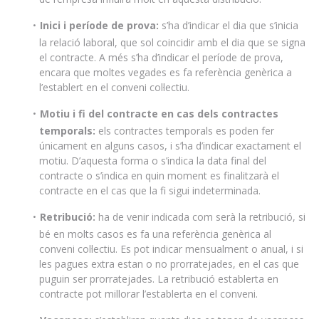
Inici i període de prova:
s’ha d’indicar el dia que s’inicia
la relació laboral, que sol coincidir amb el dia que se signa
el contracte. A més s’ha d’indicar el període de prova,
encara que moltes vegades es fa referència genèrica a
l’establert en el conveni col·lectiu.
Motiu i fi del contracte en cas dels contractes
temporals:
els contractes temporals es poden fer
únicament en alguns casos, i s’ha d’indicar exactament el
motiu. D’aquesta forma o s’indica la data final del
contracte o s’indica en quin moment es finalitzarà el
contracte en el cas que la fi sigui indeterminada.
Retribució:
ha de venir indicada com serà la retribució, si
bé en molts casos es fa una referència genèrica al
conveni col·lectiu. Es pot indicar mensualment o anual, i si
les pagues extra estan o no prorratejades, en el cas que
puguin ser prorratejades. La retribució establerta en
contracte pot millorar l’establerta en el conveni.