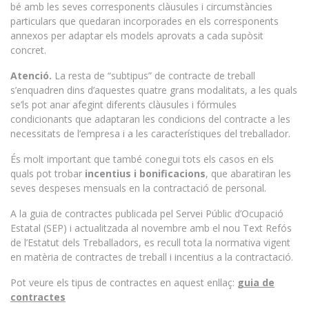
bé amb les seves corresponents clàusules i circumstàncies
particulars que quedaran incorporades en els corresponents
annexos per adaptar els models aprovats a cada supòsit
concret.
Atenció.
La resta de “subtipus” de contracte de treball
s’enquadren dins d’aquestes quatre grans modalitats, a les quals
se’ls pot anar afegint diferents clàusules i fórmules
condicionants que adaptaran les condicions del contracte a les
necessitats de l’empresa i a les característiques del treballador.
És molt important que també conegui tots els casos en els
quals pot trobar
incentius i bonificacions
, que abaratiran les
seves despeses mensuals en la contractació de personal.
A la guia de contractes publicada pel Servei Públic d’Ocupació
Estatal (SEP) i actualitzada al novembre amb el nou Text Refós
de l’Estatut dels Treballadors, es recull tota la normativa vigent
en matèria de contractes de treball i incentius a la contractació.
Pot veure els tipus de contractes en aquest enllaç:
guia de
contractes